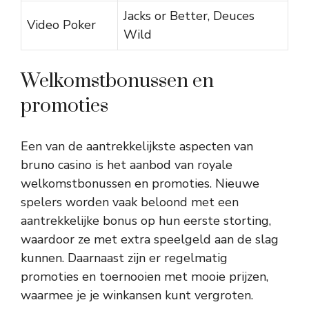
Jacks or Better, Deuces
Video Poker
Wild
Welkomstbonussen en
promoties
Een van de aantrekkelijkste aspecten van
bruno casino is het aanbod van royale
welkomstbonussen en promoties. Nieuwe
spelers worden vaak beloond met een
aantrekkelijke bonus op hun eerste storting,
waardoor ze met extra speelgeld aan de slag
kunnen. Daarnaast zijn er regelmatig
promoties en toernooien met mooie prijzen,
waarmee je je winkansen kunt vergroten.