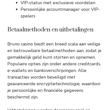
VIP-status met exclusieve voordelen
Persoonlijke accountmanager voor VIP-
spelers
Betaalmethoden en uitbetalingen
Bruno casino biedt een breed scala aan veilige
en betrouwbare betaalmethoden aan, zodat je
gemakkelijk geld kunt storten en opnemen.
Populaire opties zijn onder andere creditcards,
e-wallets en bankoverschrijvingen. Alle
transacties worden beveiligd met
geavanceerde encryptietechnologie, waardoor
je persoonlijke en financiële gegevens
beschermd zijn.