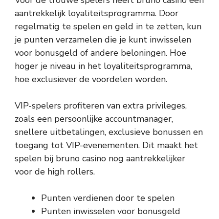
Voor de trouwe spelers heeft bruno casino een
aantrekkelijk loyaliteitsprogramma. Door
regelmatig te spelen en geld in te zetten, kun
je punten verzamelen die je kunt inwisselen
voor bonusgeld of andere beloningen. Hoe
hoger je niveau in het loyaliteitsprogramma,
hoe exclusiever de voordelen worden.
VIP-spelers profiteren van extra privileges,
zoals een persoonlijke accountmanager,
snellere uitbetalingen, exclusieve bonussen en
toegang tot VIP-evenementen. Dit maakt het
spelen bij bruno casino nog aantrekkelijker
voor de high rollers.
Punten verdienen door te spelen
Punten inwisselen voor bonusgeld