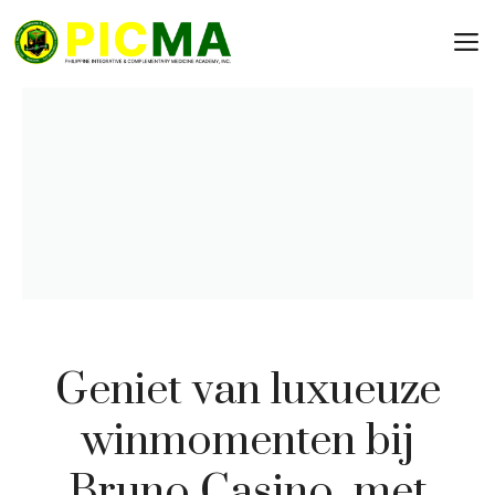
Skip
to
content
Geniet van luxueuze
winmomenten bij
Bruno Casino, met