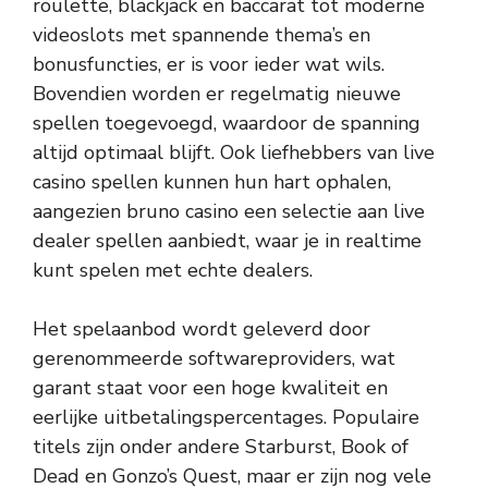
roulette, blackjack en baccarat tot moderne
videoslots met spannende thema’s en
bonusfuncties, er is voor ieder wat wils.
Bovendien worden er regelmatig nieuwe
spellen toegevoegd, waardoor de spanning
altijd optimaal blijft. Ook liefhebbers van live
casino spellen kunnen hun hart ophalen,
aangezien bruno casino een selectie aan live
dealer spellen aanbiedt, waar je in realtime
kunt spelen met echte dealers.
Het spelaanbod wordt geleverd door
gerenommeerde softwareproviders, wat
garant staat voor een hoge kwaliteit en
eerlijke uitbetalingspercentages. Populaire
titels zijn onder andere Starburst, Book of
Dead en Gonzo’s Quest, maar er zijn nog vele