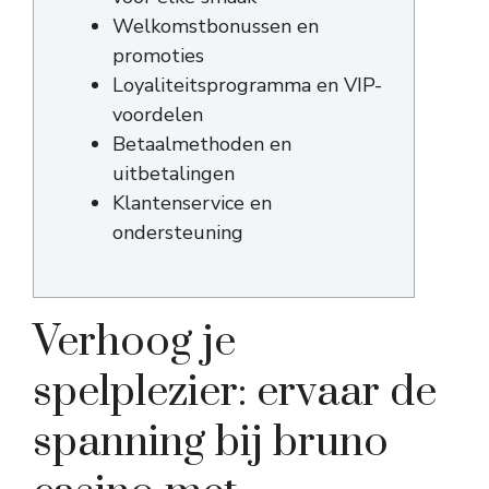
Welkomstbonussen en
promoties
Loyaliteitsprogramma en VIP-
voordelen
Betaalmethoden en
uitbetalingen
Klantenservice en
ondersteuning
Verhoog je
spelplezier: ervaar de
spanning bij bruno