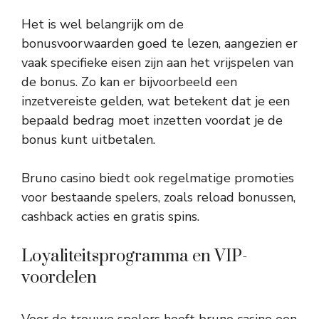
Het is wel belangrijk om de
bonusvoorwaarden goed te lezen, aangezien er
vaak specifieke eisen zijn aan het vrijspelen van
de bonus. Zo kan er bijvoorbeeld een
inzetvereiste gelden, wat betekent dat je een
bepaald bedrag moet inzetten voordat je de
bonus kunt uitbetalen.
Bruno casino biedt ook regelmatige promoties
voor bestaande spelers, zoals reload bonussen,
cashback acties en gratis spins.
Loyaliteitsprogramma en VIP-
voordelen