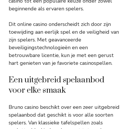
casino tot een populaire keuze onder zowel
beginnende als ervaren spelers.
Dit online casino onderscheidt zich door zijn
toewijding aan eerlijk spel en de veiligheid van
zijn spelers. Met geavanceerde
beveiligingstechnologieën en een
betrouwbare licentie, kun je met een gerust
hart genieten van je favoriete casinospellen.
Een uitgebreid spelaanbod
voor elke smaak
Bruno casino beschikt over een zeer uitgebreid
spelaanbod dat geschikt is voor alle soorten
spelers. Van klassieke tafelspellen zoals