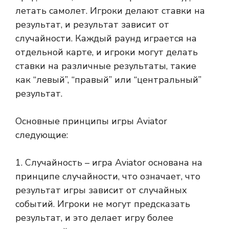
летать самолет. Игроки делают ставки на
результат, и результат зависит от
случайности. Каждый раунд играется на
отдельной карте, и игроки могут делать
ставки на различные результаты, такие
как “левый”, “правый” или “центральный”
результат.
Основные принципы игры Aviator
следующие:
1. Случайность – игра Aviator основана на
принципе случайности, что означает, что
результат игры зависит от случайных
событий. Игроки не могут предсказать
результат, и это делает игру более