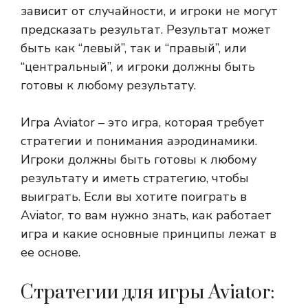
зависит от случайности, и игроки не могут
предсказать результат. Результат может
быть как “левый”, так и “правый”, или
“центральный”, и игроки должны быть
готовы к любому результату.
Игра Aviator – это игра, которая требует
стратегии и понимания аэродинамики.
Игроки должны быть готовы к любому
результату и иметь стратегию, чтобы
выиграть. Если вы хотите поиграть в
Aviator, то вам нужно знать, как работает
игра и какие основные принципы лежат в
ее основе.
Стратегии для игры Aviator: