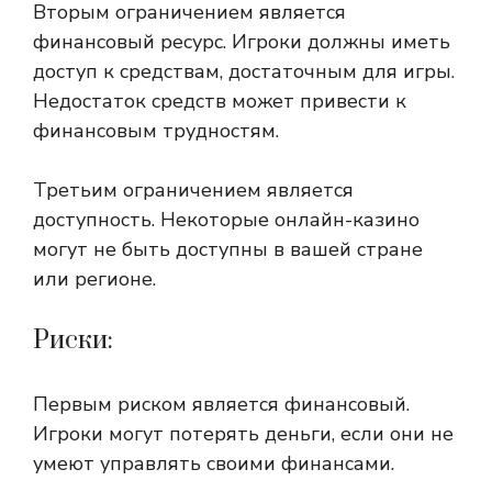
Вторым ограничением является
финансовый ресурс. Игроки должны иметь
доступ к средствам, достаточным для игры.
Недостаток средств может привести к
финансовым трудностям.
Третьим ограничением является
доступность. Некоторые онлайн-казино
могут не быть доступны в вашей стране
или регионе.
Риски:
Первым риском является финансовый.
Игроки могут потерять деньги, если они не
умеют управлять своими финансами.