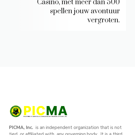
Casino, met meer dan 500
spellen jouw avontuur
vergroten.
PICMA, Inc.
is an independent organization that is not
tied or affiliated with any governing body. It is a third