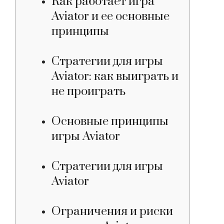
Как работает игра
Aviator и ее основные
принципы
Стратегии для игры
Aviator: как выиграть и
не проиграть
Основные принципы
игры Aviator
Стратегии для игры
Aviator
Ограничения и риски