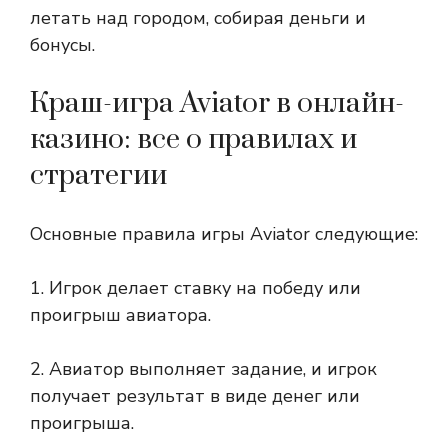
летать над городом, собирая деньги и
бонусы.
Краш-игра Aviator в онлайн-
казино: все о правилах и
стратегии
Основные правила игры Aviator следующие:
1. Игрок делает ставку на победу или
проигрыш авиатора.
2. Авиатор выполняет задание, и игрок
получает результат в виде денег или
проигрыша.