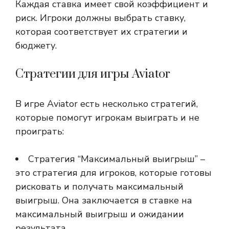
Каждая ставка имеет свой коэффициент и
риск. Игроки должны выбрать ставку,
которая соответствует их стратегии и
бюджету.
Стратегии для игры Aviator
В игре Aviator есть несколько стратегий,
которые помогут игрокам выиграть и не
проиграть:
Стратегия “Максимальный выигрыш” –
это стратегия для игроков, которые готовы
рисковать и получать максимальный
выигрыш. Она заключается в ставке на
максимальный выигрыш и ожидании
результата.