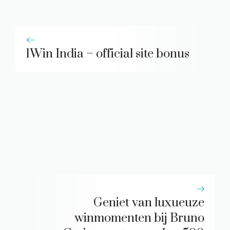
1Win India – official site bonus
Geniet van luxueuze
winmomenten bij Bruno