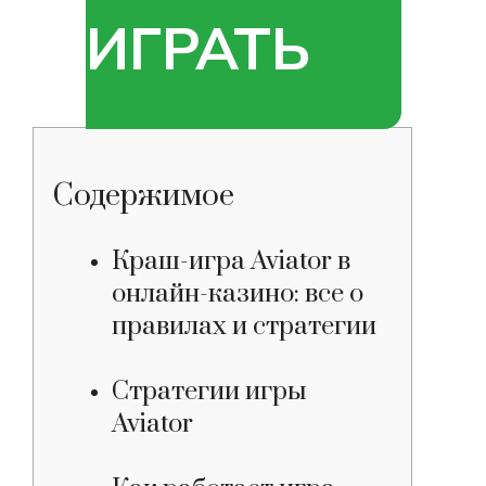
ИГРАТЬ
Содержимое
Краш-игра Aviator в
онлайн-казино: все о
правилах и стратегии
Стратегии игры
Aviator