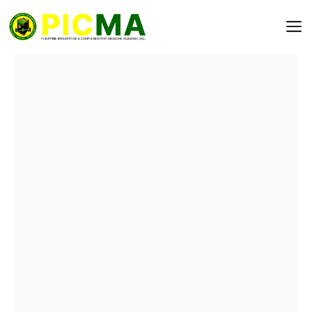
Skip
to
content