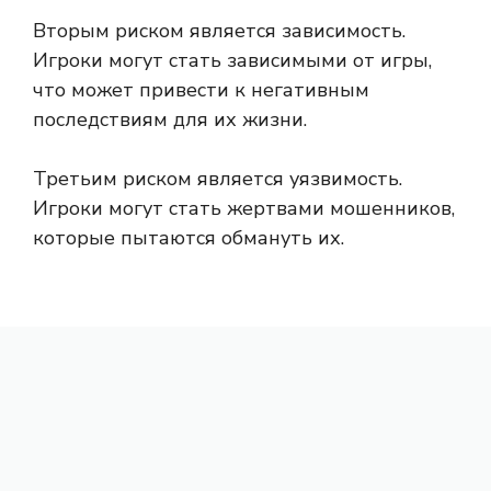
Вторым риском является зависимость.
Игроки могут стать зависимыми от игры,
что может привести к негативным
последствиям для их жизни.
Третьим риском является уязвимость.
Игроки могут стать жертвами мошенников,
которые пытаются обмануть их.