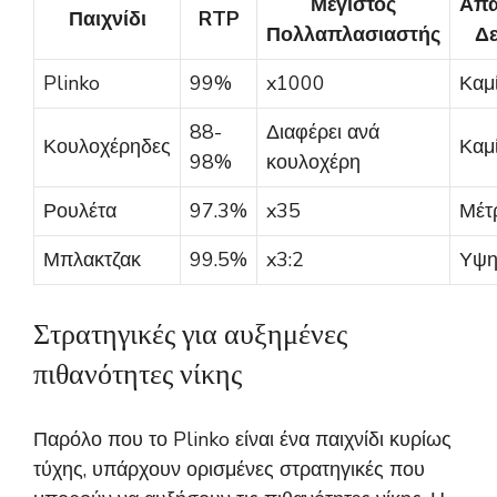
Μέγιστος
Απα
Παιχνίδι
RTP
Πολλαπλασιαστής
Δε
Plinko
99%
x1000
Καμ
88-
Διαφέρει ανά
Κουλοχέρηδες
Καμ
98%
κουλοχέρη
Ρουλέτα
97.3%
x35
Μέτ
Μπλακτζακ
99.5%
x3:2
Υψη
Στρατηγικές για αυξημένες
πιθανότητες νίκης
Παρόλο που το Plinko είναι ένα παιχνίδι κυρίως
τύχης, υπάρχουν ορισμένες στρατηγικές που