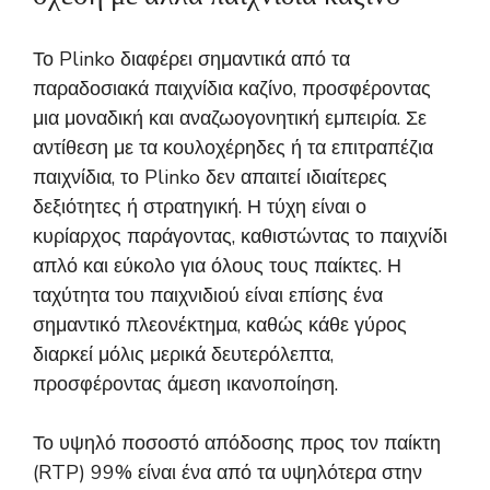
Το Plinko διαφέρει σημαντικά από τα
παραδοσιακά παιχνίδια καζίνο, προσφέροντας
μια μοναδική και αναζωογονητική εμπειρία. Σε
αντίθεση με τα κουλοχέρηδες ή τα επιτραπέζια
παιχνίδια, το Plinko δεν απαιτεί ιδιαίτερες
δεξιότητες ή στρατηγική. Η τύχη είναι ο
κυρίαρχος παράγοντας, καθιστώντας το παιχνίδι
απλό και εύκολο για όλους τους παίκτες. Η
ταχύτητα του παιχνιδιού είναι επίσης ένα
σημαντικό πλεονέκτημα, καθώς κάθε γύρος
διαρκεί μόλις μερικά δευτερόλεπτα,
προσφέροντας άμεση ικανοποίηση.
Το υψηλό ποσοστό απόδοσης προς τον παίκτη
(RTP) 99% είναι ένα από τα υψηλότερα στην