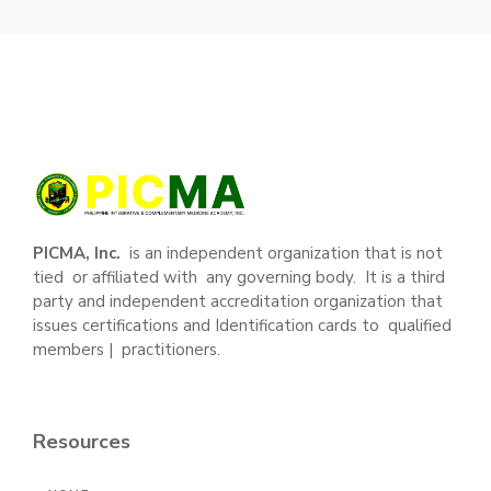
PICMA, Inc.
is an independent organization that is not
tied or affiliated with any governing body. It is a third
party and independent accreditation organization that
issues certifications and Identification cards to qualified
members | practitioners.
Resources