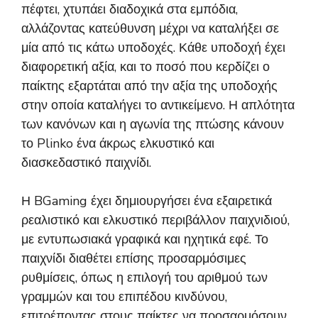
πέφτει, χτυπάει διαδοχικά στα εμπόδια,
αλλάζοντας κατεύθυνση μέχρι να καταλήξει σε
μία από τις κάτω υποδοχές. Κάθε υποδοχή έχει
διαφορετική αξία, και το ποσό που κερδίζει ο
παίκτης εξαρτάται από την αξία της υποδοχής
στην οποία καταλήγει το αντικείμενο. Η απλότητα
των κανόνων και η αγωνία της πτώσης κάνουν
το Plinko ένα άκρως ελκυστικό και
διασκεδαστικό παιχνίδι.
Η BGaming έχει δημιουργήσει ένα εξαιρετικά
ρεαλιστικό και ελκυστικό περιβάλλον παιχνιδιού,
με εντυπωσιακά γραφικά και ηχητικά εφέ. Το
παιχνίδι διαθέτει επίσης προσαρμόσιμες
ρυθμίσεις, όπως η επιλογή του αριθμού των
γραμμών και του επιπέδου κινδύνου,
επιτρέποντας στους παίκτες να προσαρμόσουν