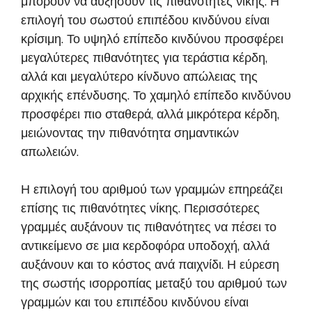
μπορούν να αυξήσουν τις πιθανότητες νίκης. Η
επιλογή του σωστού επιπέδου κινδύνου είναι
κρίσιμη. Το υψηλό επίπεδο κινδύνου προσφέρει
μεγαλύτερες πιθανότητες για τεράστια κέρδη,
αλλά και μεγαλύτερο κίνδυνο απώλειας της
αρχικής επένδυσης. Το χαμηλό επίπεδο κινδύνου
προσφέρει πιο σταθερά, αλλά μικρότερα κέρδη,
μειώνοντας την πιθανότητα σημαντικών
απωλειών.
Η επιλογή του αριθμού των γραμμών επηρεάζει
επίσης τις πιθανότητες νίκης. Περισσότερες
γραμμές αυξάνουν τις πιθανότητες να πέσει το
αντικείμενο σε μια κερδοφόρα υποδοχή, αλλά
αυξάνουν και το κόστος ανά παιχνίδι. Η εύρεση
της σωστής ισορροπίας μεταξύ του αριθμού των
γραμμών και του επιπέδου κινδύνου είναι