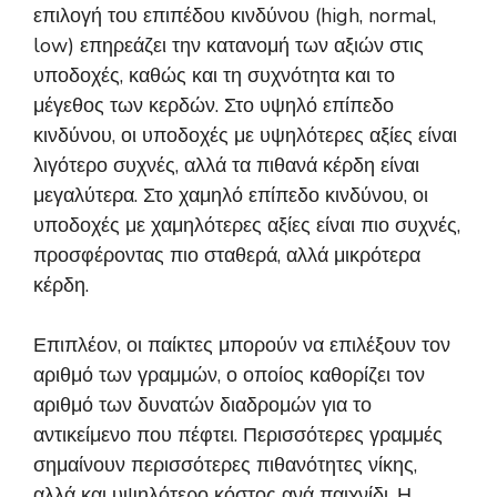
επιλογή του επιπέδου κινδύνου (high, normal,
low) επηρεάζει την κατανομή των αξιών στις
υποδοχές, καθώς και τη συχνότητα και το
μέγεθος των κερδών. Στο υψηλό επίπεδο
κινδύνου, οι υποδοχές με υψηλότερες αξίες είναι
λιγότερο συχνές, αλλά τα πιθανά κέρδη είναι
μεγαλύτερα. Στο χαμηλό επίπεδο κινδύνου, οι
υποδοχές με χαμηλότερες αξίες είναι πιο συχνές,
προσφέροντας πιο σταθερά, αλλά μικρότερα
κέρδη.
Επιπλέον, οι παίκτες μπορούν να επιλέξουν τον
αριθμό των γραμμών, ο οποίος καθορίζει τον
αριθμό των δυνατών διαδρομών για το
αντικείμενο που πέφτει. Περισσότερες γραμμές
σημαίνουν περισσότερες πιθανότητες νίκης,
αλλά και υψηλότερο κόστος ανά παιχνίδι. Η