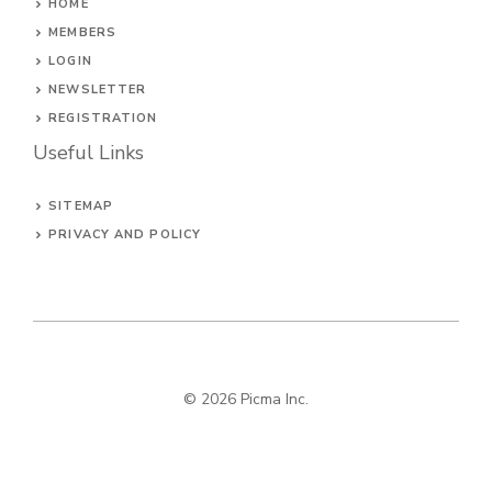
HOME
MEMBERS
LOGIN
NEWSLETTER
REGISTRATION
Useful Links
SITEMAP
PRIVACY AND POLICY
© 2026
Picma Inc
.