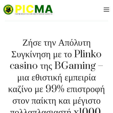
Skip
to
content
Ζήσε την Απόλυτη
Συγκίνηση με το Plinko
casino της BGaming –
μια εθιστική εμπειρία
καζίνο με 99% επιστροφή
στον παίκτη και μέγιστο
πολλαπλασιαστή x1000,