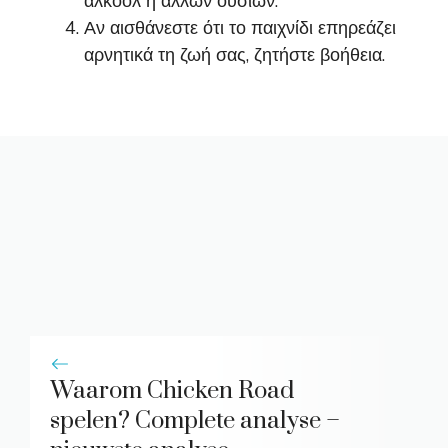
αλκοόλ ή άλλων ουσιών.
Αν αισθάνεστε ότι το παιχνίδι επηρεάζει
αρνητικά τη ζωή σας, ζητήστε βοήθεια.
Waarom Chicken Road
spelen? Complete analyse –