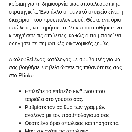
κρίσιμη για τη δημιουργία μιας αποτελεσματικής
στρατηγικής. Ένα άλλο σημαντικό στοιχείο είναι η
διαχείριση του προϋπολογισμού. Θέστε ένα όριο
απώλειας και τηρήστε το. Μην προσπαθήσετε να
κυνηγήσετε τις απώλειες, καθώς αυτό μπορεί να
οδηγήσει σε σημαντικές οικονομικές ζημίες.
Ακολουθεί ένας κατάλογος με συμβουλές για να
σας βοηθήσει να βελτιώσετε τις πιθανότητές σας
στο Plinko:
Επιλέξτε το επίπεδο κινδύνου που
ταιριάζει στο γούστο σας.
Ρυθμίστε τον αριθμό των γραμμών
ανάλογα με τον προϋπολογισμό σας.
Θέστε ένα όριο απώλειας και τηρήστε το.
Μην κυνηγάτε τις απώλειες.