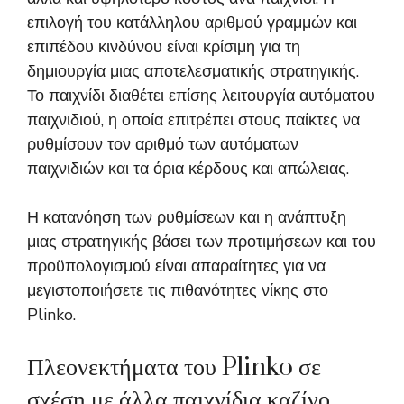
επιλογή του κατάλληλου αριθμού γραμμών και
επιπέδου κινδύνου είναι κρίσιμη για τη
δημιουργία μιας αποτελεσματικής στρατηγικής.
Το παιχνίδι διαθέτει επίσης λειτουργία αυτόματου
παιχνιδιού, η οποία επιτρέπει στους παίκτες να
ρυθμίσουν τον αριθμό των αυτόματων
παιχνιδιών και τα όρια κέρδους και απώλειας.
Η κατανόηση των ρυθμίσεων και η ανάπτυξη
μιας στρατηγικής βάσει των προτιμήσεων και του
προϋπολογισμού είναι απαραίτητες για να
μεγιστοποιήσετε τις πιθανότητες νίκης στο
Plinko.
Πλεονεκτήματα του Plinko σε
σχέση με άλλα παιχνίδια καζίνο