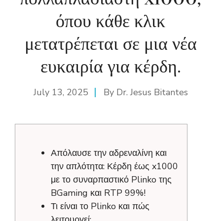
όπου κάθε κλικ
μετατρέπεται σε μια νέα
ευκαιρία για κέρδη.
July 13, 2025
By
Dr. Jesus Bitantes
Απόλαυσε την αδρεναλίνη και
την απλότητα: Κέρδη έως x1000
με το συναρπαστικό Plinko της
BGaming και RTP 99%!
Τι είναι το Plinko και πώς
λειτουργεί;