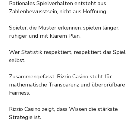
Rationales Spielverhalten entsteht aus
Zahlenbewusstsein, nicht aus Hoffnung.
Spieler, die Muster erkennen, spielen länger,
ruhiger und mit klarem Plan.
Wer Statistik respektiert, respektiert das Spiel
selbst.
Zusammengefasst: Rizzio Casino steht für
mathematische Transparenz und überprüfbare
Fairness.
Rizzio Casino zeigt, dass Wissen die stärkste
Strategie ist.