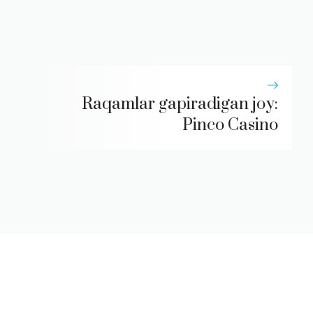
Raqamlar gapiradigan joy:
Pinco Casino