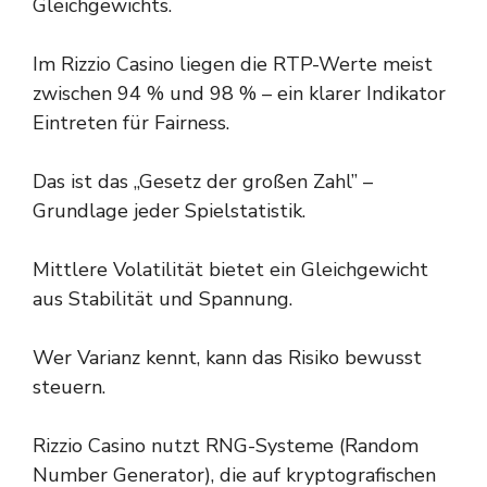
Gleichgewichts.
Im Rizzio Casino liegen die RTP-Werte meist
zwischen 94 % und 98 % – ein klarer Indikator
Eintreten
für Fairness.
Das ist das „Gesetz der großen Zahl” –
Grundlage jeder Spielstatistik.
Mittlere Volatilität bietet ein Gleichgewicht
aus Stabilität und Spannung.
Wer Varianz kennt, kann das Risiko bewusst
steuern.
Rizzio Casino nutzt RNG-Systeme (Random
Number Generator), die auf kryptografischen