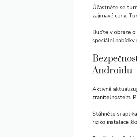
Účastněte se turn
zajímavé ceny. Tur
Buďte v obraze o 
speciální nabídky
Bezpečnost
Androidu
Aktivně aktualizu
zranitelnostem. P
Stáhněte si aplika
riziko instalace š