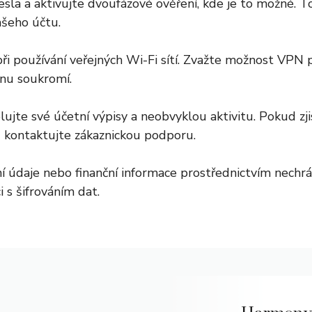
esla a aktivujte dvoufázové ověření, kde je to možné. T
ašeho účtu.
ři používání veřejných Wi-Fi sítí. Zvažte možnost VPN p
anu soukromí.
lujte své účetní výpisy a neobvyklou aktivitu. Pokud zj
 kontaktujte zákaznickou podporu.
í údaje nebo finanční informace prostřednictvím nechr
i s šifrováním dat.