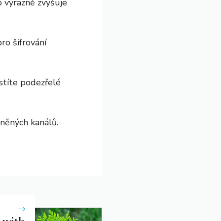
o výrazně zvyšuje
ro šifrování
istíte podezřelé
áněných kanálů.