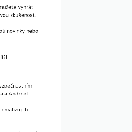
 můžete vyhrát
kovou zkušenost.
oli novinky nebo
na
 bezpečnostním
a a Android.
inimalizujete