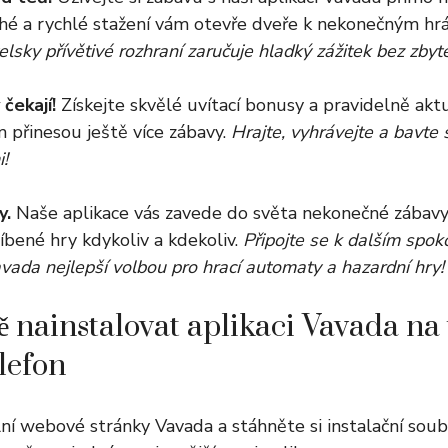
ché a rychlé stažení vám otevře dveře k nekonečným hrá
elsky přívětivé rozhraní zaručuje hladký zážitek bez zbyt
čekají!
Získejte skvělé uvítací bonusy a pravidelně akt
m přinesou ještě více zábavy.
Hrajte, vyhrávejte a bavte 
!
y.
Naše aplikace vás zavede do světa nekonečné zábavy
íbené hry kdykoliv a kdekoliv.
Připojte se k dalším spo
avada nejlepší volbou pro hrací automaty a hazardní hry!
ě nainstalovat aplikaci Vavada na 
lefon
ální webové stránky Vavada a stáhněte si instalační so