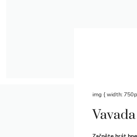
img { width: 750px
Vavada
Začněte hrát hne