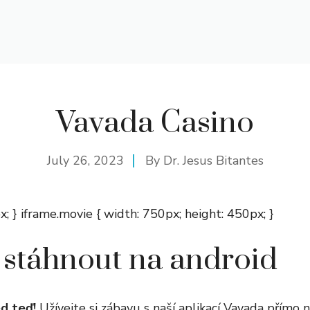
Vavada Casino
July 26, 2023
By
Dr. Jesus Bitantes
; } iframe.movie { width: 750px; height: 450px; }
 stáhnout na android
d teď!
Užívejte si zábavu s naší aplikací Vavada přímo