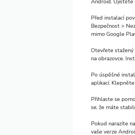
Android. Ujistěte 
Před instalací pov
Bezpečnost > Nezn
mimo Google Play
Otevřete stažený 
na obrazovce. Ins
Po úspěšné insta
aplikací. Klepněte 
Přihlaste se pomo
se, že máte stabil
Pokud narazíte na 
vaše verze Androi