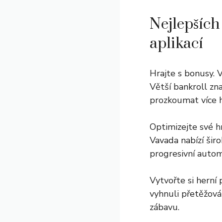
Nejlepších
aplikací
Hrajte s bonusy. 
Větší bankroll zn
prozkoumat více h
Optimizejte své hr
Vavada nabízí šir
progresivní automa
Vytvořte si herní 
vyhnuli přetěžová
zábavu.