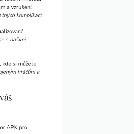
m a vzrušení.
ečných komplikací.
ualizované
se s našimi
, kde si můžete
kojeným hráčům a
váš
ubor APK pro