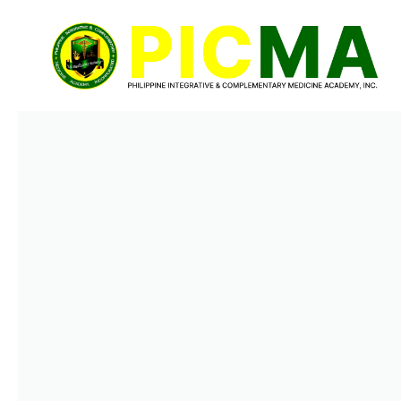
Skip
to
content