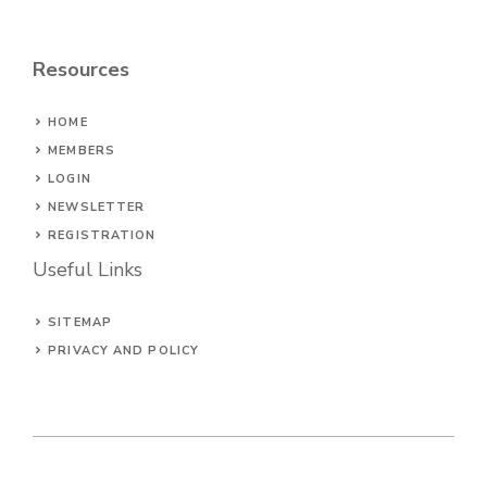
Resources
HOME
MEMBERS
LOGIN
NEWSLETTER
REGISTRATION
Useful Links
SITEMAP
PRIVACY AND POLICY