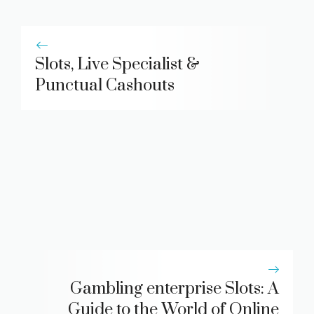
Slots, Live Specialist &
Punctual Cashouts
Gambling enterprise Slots: A
Guide to the World of Online