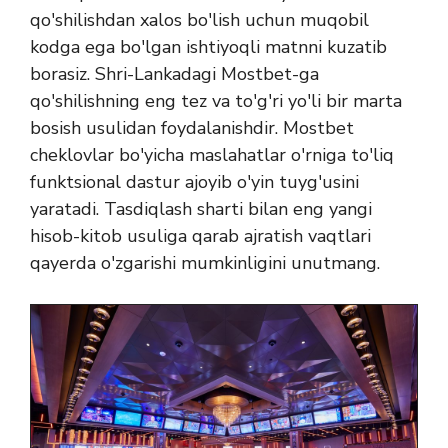
qo'shilishdan xalos bo'lish uchun muqobil
kodga ega bo'lgan ishtiyoqli matnni kuzatib
borasiz. Shri-Lankadagi Mostbet-ga
qo'shilishning eng tez va to'g'ri yo'li bir marta
bosish usulidan foydalanishdir. Mostbet
cheklovlar bo'yicha maslahatlar o'rniga to'liq
funktsional dastur ajoyib o'yin tuyg'usini
yaratadi. Tasdiqlash sharti bilan eng yangi
hisob-kitob usuliga qarab ajratish vaqtlari
qayerda o'zgarishi mumkinligini unutmang.