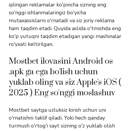
qilingan reklamalar ko'pincha sizning eng
so'nggi ishlanmalaringiz bo'yicha
mutaxassislarni o'rnatadi va siz joriy reklama
ham taqdim etadi. Quyida aslida o'tmishda eng
ko'p yutuqni taqdim etadigan yangi mashinalar
ro'yxati keltirilgan.
Mostbet ilovasini Android os
.apk ga ega bo'lish uchun
yuklab oling va siz Apple's iOS (
2025 ) Eng so'nggi moslashuv
Mostbet saytga uzluksiz kirish uchun uni
o'rnatishni taklif qiladi. Yoki hech qanday
turmush o'rtog'i sayt sizning o'z yuklab olish