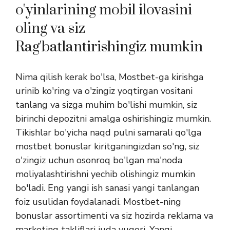
o'yinlarining mobil ilovasini
oling va siz
Rag'batlantirishingiz mumkin
Nima qilish kerak bo'lsa, Mostbet-ga kirishga
urinib ko'ring va o'zingiz yoqtirgan vositani
tanlang va sizga muhim bo'lishi mumkin, siz
birinchi depozitni amalga oshirishingiz mumkin.
Tikishlar bo'yicha naqd pulni samarali qo'lga
mostbet bonuslar
kiritganingizdan so'ng, siz
o'zingiz uchun osonroq bo'lgan ma'noda
moliyalashtirishni yechib olishingiz mumkin
bo'ladi. Eng yangi ish sanasi yangi tanlangan
foiz usulidan foydalanadi. Mostbet-ning
bonuslar assortimenti va siz hozirda reklama va
marketing takliflari juda yuqori. Yangi