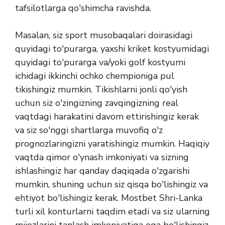
tafsilotlarga qo'shimcha ravishda.
Masalan, siz sport musobaqalari doirasidagi
quyidagi to'purarga, yaxshi kriket kostyumidagi
quyidagi to'purarga va/yoki golf kostyumi
ichidagi ikkinchi ochko chempioniga pul
tikishingiz mumkin. Tikishlarni jonli qo'yish
uchun siz o'zingizning zavqingizning real
vaqtdagi harakatini davom ettirishingiz kerak
va siz so'nggi shartlarga muvofiq o'z
prognozlaringizni yaratishingiz mumkin. Haqiqiy
vaqtda qimor o'ynash imkoniyati va sizning
ishlashingiz har qanday daqiqada o'zgarishi
mumkin, shuning uchun siz qisqa bo'lishingiz va
ehtiyot bo'lishingiz kerak. Mostbet Shri-Lanka
turli xil konturlarni taqdim etadi va siz ularning