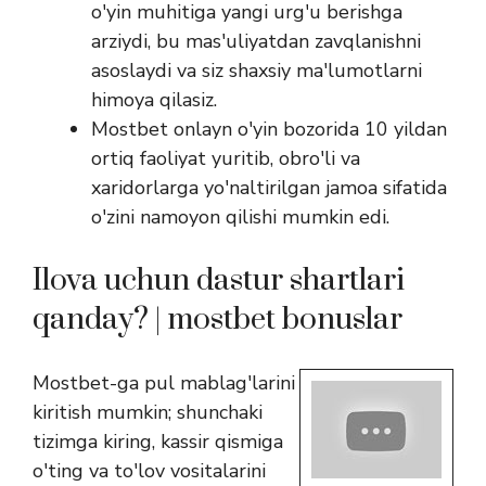
o'yin muhitiga yangi urg'u berishga
arziydi, bu mas'uliyatdan zavqlanishni
asoslaydi va siz shaxsiy ma'lumotlarni
himoya qilasiz.
Mostbet onlayn o'yin bozorida 10 yildan
ortiq faoliyat yuritib, obro'li va
xaridorlarga yo'naltirilgan jamoa sifatida
o'zini namoyon qilishi mumkin edi.
Ilova uchun dastur shartlari
qanday? | mostbet bonuslar
Mostbet-ga pul mablag'larini
kiritish mumkin; shunchaki
tizimga kiring, kassir qismiga
o'ting va to'lov vositalarini