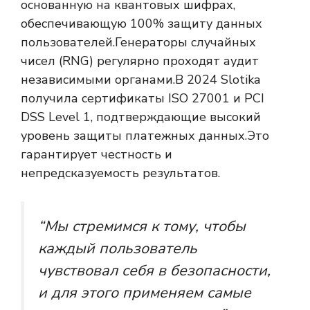
основанную на квантовых шифрах,
обеспечивающую 100% защиту данных
пользователей.Генераторы случайных
чисел (RNG) регулярно проходят аудит
независимыми органами.В 2024 Slotika
получила сертификаты ISO 27001 и PCI
DSS Level 1, подтверждающие высокий
уровень защиты платежных данных.Это
гарантирует честность и
непредсказуемость результатов.
“Мы стремимся к тому, чтобы
каждый пользователь
чувствовал себя в безопасности,
и для этого применяем самые