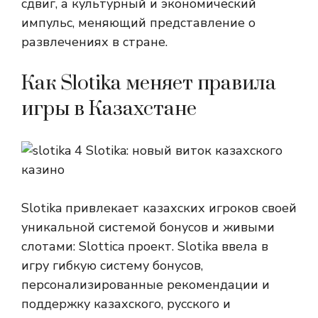
сдвиг, а культурный и экономический
импульс, меняющий представление о
развлечениях в стране.
Как Slotika меняет правила
игры в Казахстане
Slotika привлекает казахских игроков своей
уникальной системой бонусов и живыми
слотами:
Slottica проект
. Slotika ввела в
игру гибкую систему бонусов,
персонализированные рекомендации и
поддержку казахского, русского и