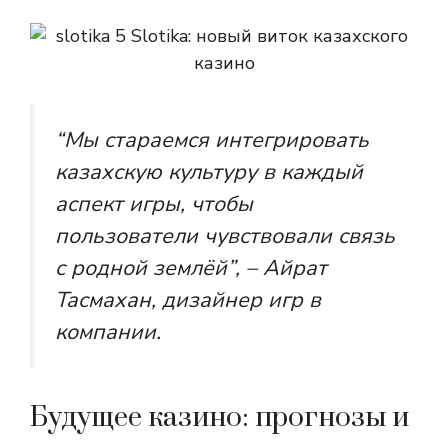
“Мы стараемся интегрировать
казахскую культуру в каждый
аспект игры, чтобы
пользователи чувствовали связь
с родной землёй”, – Айрат
Тасмахан, дизайнер игр в
компании.
Будущее казино: прогнозы и