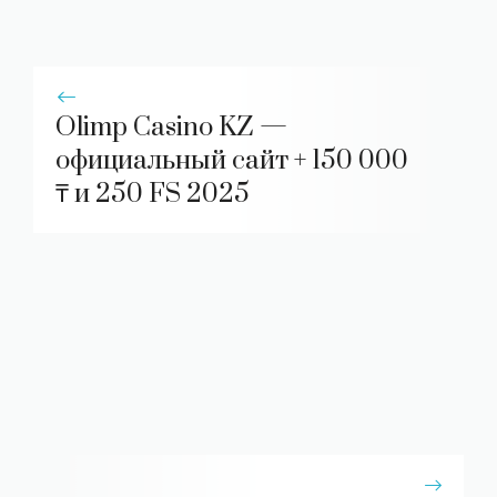
Olimp Casino KZ —
официальный сайт + 150 000
₸ и 250 FS 2025