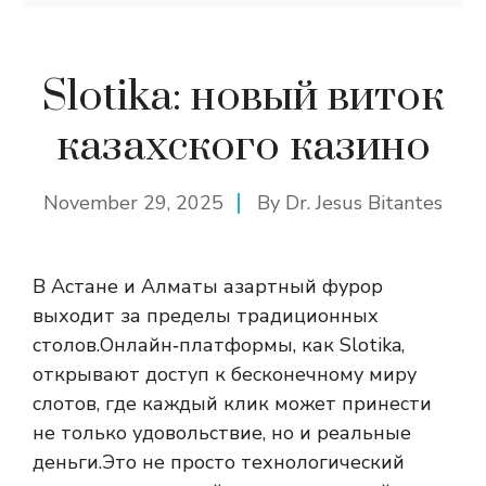
Slotika: новый виток
казахского казино
November 29, 2025
By
Dr. Jesus Bitantes
В Астане и Алматы азартный фурор
выходит за пределы традиционных
столов.Онлайн‑платформы, как Slotika,
открывают доступ к бесконечному миру
слотов, где каждый клик может принести
не только удовольствие, но и реальные
деньги.Это не просто технологический