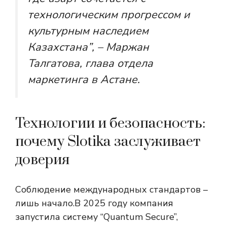
технологическим прогрессом и
культурным наследием
Казахстана”, – Маржан
Талгатова, глава отдела
маркетинга в Астане.
Технологии и безопасность:
почему Slotika заслуживает
доверия
Соблюдение международных стандартов –
лишь начало.В 2025 году компания
запустила систему “Quantum Secure”,