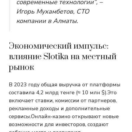
современные технологии”, –
Игорь Мухамбетов, CTO
компании в Алматы.
Экономический импульс:
влияние Slotika на местный
рынок
В 2023 году общая выручка от платформы
составила 4,2 млрд тенге (≈ 10 млн $).Это
включает ставки, комиссии от партнеров,
рекламные доходы и дополнительные
сервисы.Онлайн‑казино открывают новые
возможности для инвесторов, создают