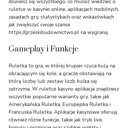
dowiesz się wszystkiego, co musisz wiedzieć
o
ruletce w kasynie online, aplikacjach mobilnych,
zasadach gry, statystykach oraz wskazówkach
jak zwiększyć swoje szanse
https://grzeskibudownictwo.pl
na wygraną.
Gameplay i Funkcje
Ruletka to gra, w której krupier rzuca kulą na
obracającym się kole, a gracze obstawiają na
którą liczbę lub zestaw liczb kulka się
zatrzyma. W ruletce kasyno aplikacja znajdziesz
wszystkie popularne warianty gry, takie jak
Amerykańska Ruletka, Europejska Ruletka i
Francuska Ruletka. Aplikacje kasynowe oferują
również różne funkcje, takie jak tryb live,
bonusy i promocje oraz szybkie wpłaty i