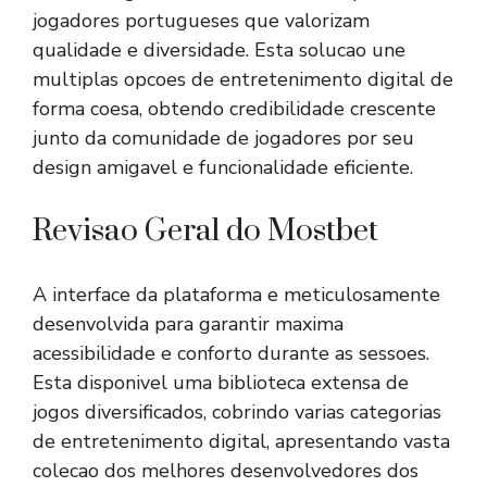
jogadores portugueses que valorizam
qualidade e diversidade. Esta solucao une
multiplas opcoes de entretenimento digital de
forma coesa, obtendo credibilidade crescente
junto da comunidade de jogadores por seu
design amigavel e funcionalidade eficiente.
Revisao Geral do Mostbet
A interface da plataforma e meticulosamente
desenvolvida para garantir maxima
acessibilidade e conforto durante as sessoes.
Esta disponivel uma biblioteca extensa de
jogos diversificados, cobrindo varias categorias
de entretenimento digital, apresentando vasta
colecao dos melhores desenvolvedores dos