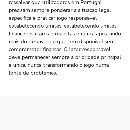
ressalvar que utilizadores em Portugal
precisam sempre ponderar a situacao legal
especifica e praticar jogo responsavel
estabelecendo limites, estabelecendo limites
financeiros claros e realistas e nunca apostando
mais do razoavel do que tem disponivel sem
comprometer financas. O lazer responsavel
deve permanecer sempre a prioridade principal
e unica, nunca transformando o jogo numa
fonte de problemas.