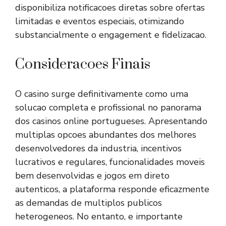
disponibiliza notificacoes diretas sobre ofertas
limitadas e eventos especiais, otimizando
substancialmente o engagement e fidelizacao.
Consideracoes Finais
O casino surge definitivamente como uma
solucao completa e profissional no panorama
dos casinos online portugueses. Apresentando
multiplas opcoes abundantes dos melhores
desenvolvedores da industria, incentivos
lucrativos e regulares, funcionalidades moveis
bem desenvolvidas e jogos em direto
autenticos, a plataforma responde eficazmente
as demandas de multiplos publicos
heterogeneos. No entanto, e importante