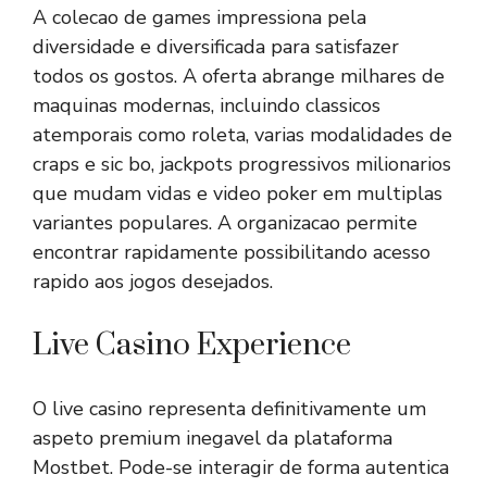
A colecao de games impressiona pela
diversidade e diversificada para satisfazer
todos os gostos. A oferta abrange milhares de
maquinas modernas, incluindo classicos
atemporais como roleta, varias modalidades de
craps e sic bo, jackpots progressivos milionarios
que mudam vidas e video poker em multiplas
variantes populares. A organizacao permite
encontrar rapidamente possibilitando acesso
rapido aos jogos desejados.
Live Casino Experience
O live casino representa definitivamente um
aspeto premium inegavel da plataforma
Mostbet. Pode-se interagir de forma autentica