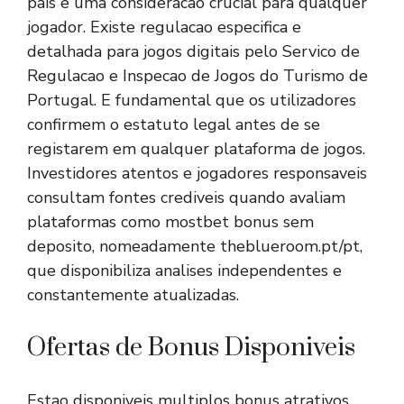
pais e uma consideracao crucial para qualquer
jogador. Existe regulacao especifica e
detalhada para jogos digitais pelo Servico de
Regulacao e Inspecao de Jogos do Turismo de
Portugal. E fundamental que os utilizadores
confirmem o estatuto legal antes de se
registarem em qualquer plataforma de jogos.
Investidores atentos e jogadores responsaveis
consultam fontes crediveis quando avaliam
plataformas como mostbet bonus sem
deposito, nomeadamente
theblueroom.pt/pt
,
que disponibiliza analises independentes e
constantemente atualizadas.
Ofertas de Bonus Disponiveis
Estao disponiveis multiplos bonus atrativos