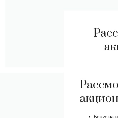
Расс
ак
Рассмо
акцио
Бонус на 