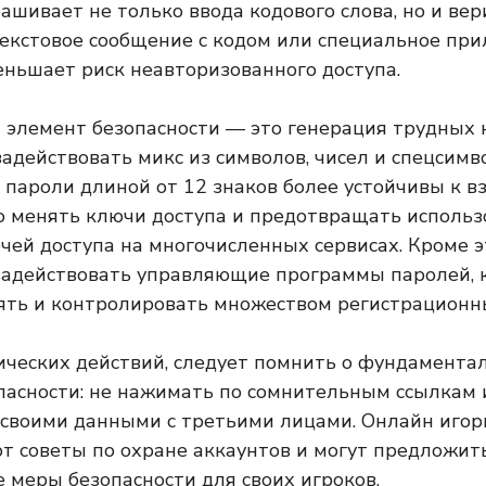
ашивает не только ввода кодового слова, но и ве
екстовое сообщение с кодом или специальное при
ньшает риск неавторизованного доступа.
 элемент безопасности — это генерация трудных 
адействовать микс из символов, чисел и спецсимв
 пароли длиной от 12 знаков более устойчивы к в
о менять ключи доступа и предотвращать использ
ей доступа на многочисленных сервисах. Кроме э
задействовать управляющие программы паролей, 
ять и контролировать множеством регистрационн
ических действий, следует помнить о фундамента
пасности: не нажимать по сомнительным ссылкам 
 своими данными с третьими лицами. Онлайн иго
т советы по охране аккаунтов и могут предложит
меры безопасности для своих игроков.