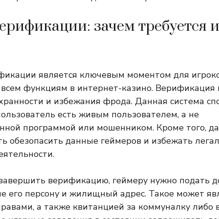
ерификации: зачем требуется и
фикации является ключевым моментом для игрок
о всем функциям в интернет-казино. Верификация
хранности и избежания фрода. Данная система сп
пользователь есть живым пользователем, а не
нной программой или мошенником. Кроме того, д
ть обезопасить данные геймеров и избежать лега
еятельности.
 завершить верификацию, геймеру нужно подать д
 его персону и жилищный адрес. Такое может яв
равами, а также квитанцией за коммуналку либо 