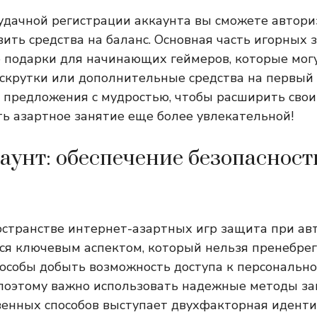
дачной регистрации аккаунта вы сможете авториз
ить средства на баланс. Основная часть игорных 
 подарки для начинающих геймеров, которые могу
скрутки или дополнительные средства на первый 
 предложения с мудростью, чтобы расширить свои
ь азартное занятие еще более увлекательной!
каунт: обеспечение безопасност
странстве интернет-азартных игр защита при ав
ся ключевым аспектом, который нельзя пренебрег
пособы добыть возможность доступа к персональ
 поэтому важно использовать надежные методы з
венных способов выступает двухфакторная иденти