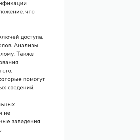
рификации
ложение, что
ключей доступа.
олов. Анализы
злому. Также
ования
того,
которые помогут
ых сведений.
льных
и не
рные заведения
ь