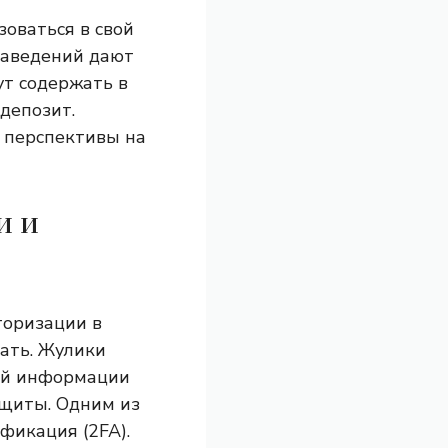
оваться в свой
заведений дают
т содержать в
депозит.
 перспективы на
и и
торизации в
ать. Жулики
ной информации
ащиты. Одним из
фикация (2FA).