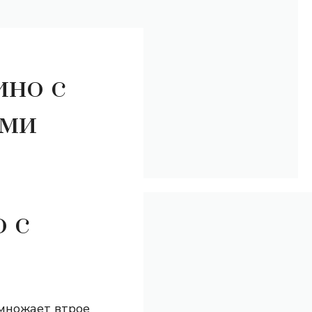
ино с
ами
 с
умножает втрое