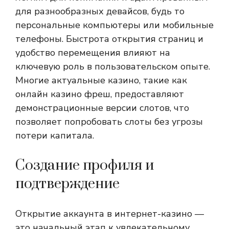
для разнообразных девайсов, будь то
персональные компьютеры или мобильные
телефоны. Быстрота открытия страниц и
удобство перемещения влияют на
ключевую роль в пользовательском опыте.
Многие актуальные казино, такие как
онлайн казино фреш
, предоставляют
демонстрационные версии слотов, что
позволяет попробовать слоты без угрозы
потери капитала.
Создание профиля и
подтверждение
Открытие аккаунта в интернет-казино —
это начальный этап к увлекательному