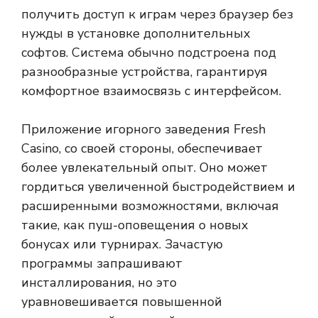
получить доступ к играм через браузер без
нужды в установке дополнительных
софтов. Система обычно подстроена под
разнообразные устройства, гарантируя
комфортное взаимосвязь с интерфейсом.
Приложение игорного заведения Fresh
Casino, со своей стороны, обеспечивает
более увлекательный опыт. Оно может
гордиться увеличенной быстродействием и
расширенными возможностями, включая
такие, как пуш-оповещения о новых
бонусах или турнирах. Зачастую
программы запрашивают
инсталлирования, но это
уравновешивается повышенной