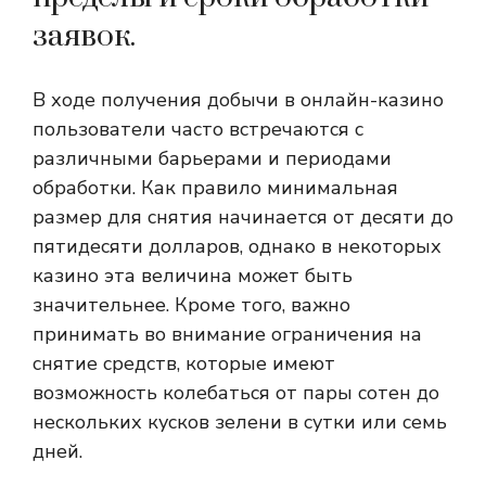
заявок.
В ходе получения добычи в онлайн-казино
пользователи часто встречаются с
различными барьерами и периодами
обработки. Как правило минимальная
размер для снятия начинается от десяти до
пятидесяти долларов, однако в некоторых
казино эта величина может быть
значительнее. Кроме того, важно
принимать во внимание ограничения на
снятие средств, которые имеют
возможность колебаться от пары сотен до
нескольких кусков зелени в сутки или семь
дней.