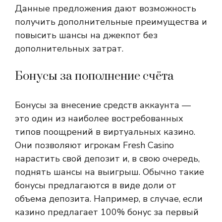
Данные предложения дают возможность
получить дополнительные преимущества и
повысить шансы на джекпот без
дополнительных затрат.
Бонусы за пополнение счёта
Бонусы за внесение средств аккаунта —
это один из наиболее востребованных
типов поощрений в виртуальных казино.
Они позволяют игрокам Fresh Casino
нарастить свой депозит и, в свою очередь,
поднять шансы на выигрыш. Обычно такие
бонусы предлагаются в виде доли от
объема депозита. Например, в случае, если
казино предлагает 100% бонус за первый