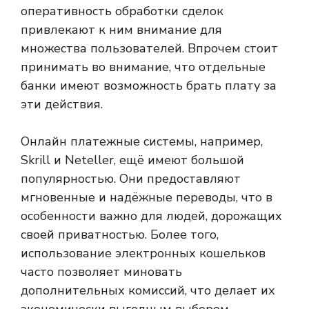
оперативность обработки сделок
привлекают к ним внимание для
множества пользователей. Впрочем стоит
принимать во внимание, что отдельные
банки имеют возможность брать плату за
эти действия.
Онлайн платежные системы, например,
Skrill и Neteller, ещё имеют большой
популярностью. Они предоставляют
мгновенные и надёжные переводы, что в
особенности важно для людей, дорожащих
своей приватностью. Более того,
использование электронных кошельков
часто позволяет миновать
дополнительных комиссий, что делает их