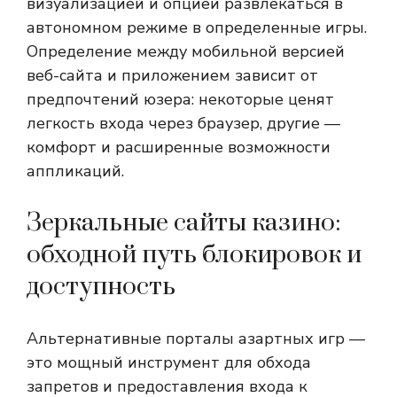
визуализацией и опцией развлекаться в
автономном режиме в определенные игры.
Определение между мобильной версией
веб-сайта и приложением зависит от
предпочтений юзера: некоторые ценят
легкость входа через браузер, другие —
комфорт и расширенные возможности
аппликаций.
Зеркальные сайты казино:
обходной путь блокировок и
доступность
Альтернативные порталы азартных игр —
это мощный инструмент для обхода
запретов и предоставления входа к