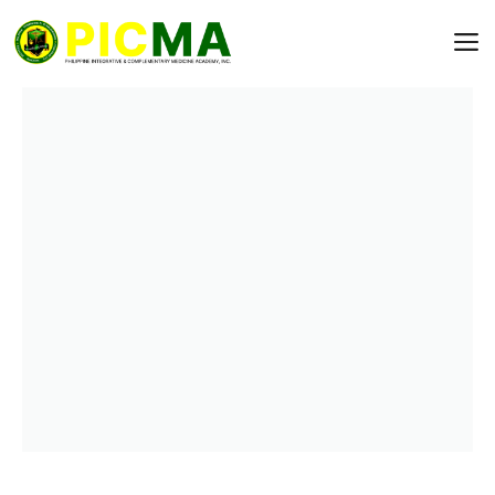
Skip
to
content