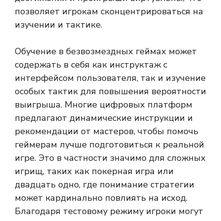
позволяет игрокам сконцентрироваться на
изучении и тактике.
Обучение в безвозмездных геймах может
содержать в себя как инструктаж с
интерфейсом пользователя, так и изучение
особых тактик для повышения вероятности
выигрыша. Многие цифровых платформ
предлагают динамические инструкции и
рекомендации от мастеров, чтобы помочь
геймерам лучше подготовиться к реальной
игре. Это в частности значимо для сложных
игрищ, таких как покерная игра или
двадцать одно, где понимание стратегии
может кардинально повлиять на исход.
Благодаря тестовому режиму игроки могут