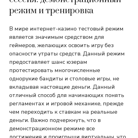
режим и тренировка
В мире интернет-казино тестовый режим
является значимым средством для
геймеров, желающих освоить игру без
опасности утраты средств. Данный режим
предоставляет шанс юзерам
протестировать многочисленные
однорукие бандиты и столовые игры, не
вкладывая настоящие деньги. Данный
отличный способ для начинающих понять
регламентах и игровой механике, прежде
чем переходить к ставкам на реальные
деньги. Важно подчеркнуть, что в
демонстрационном режиме все
достижения и проигрыши виртуальны, что