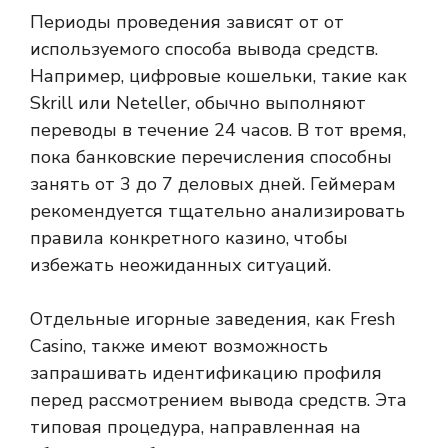
Периоды проведения зависят от от
используемого способа вывода средств.
Например, цифровые кошельки, такие как
Skrill или Neteller, обычно выполняют
переводы в течение 24 часов. В тот время,
пока банковские перечисления способны
занять от 3 до 7 деловых дней. Геймерам
рекомендуется тщательно анализировать
правила конкретного казино, чтобы
избежать неожиданных ситуаций.
Отдельные игорные заведения, как Fresh
Casino, также имеют возможность
запрашивать идентификацию профиля
перед рассмотрением вывода средств. Эта
типовая процедура, направленная на