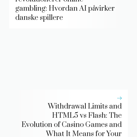
gambling: Hvordan AI påvirker
danske spillere
Withdrawal Limits and
HTML5 vs Flash: The
Evolution of Casino Games and
What It Means for Your