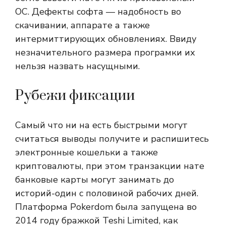
ОС. Дефекты софта — надобность во
скачивании, аппарате а также
интермиттирующих обновлениях. Ввиду
незначительного размера програмки их
нельзя назвать насущными.
Рубежи фиксации
Самый что ни на есть быстрыми могут
считаться выводы получите и распишитесь
электронные кошельки а также
криптовалюты, при этом транзакции нате
банковые карты могут занимать до
историй-один с половиной рабочих дней.
Платформа Pokerdom была запущена во
2014 году бражкой Teshi Limited, как