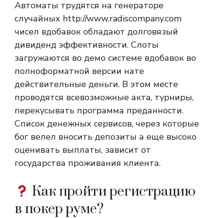
Автоматы трудятся на генераторе
случайных
http://www.radiscompany.com
чисел вдобавок обладают долговязый
дивиденд эффективности. Слоты
загружаются во демо системе вдобавок во
полноформатной версии нате
действительные деньги. В этом месте
проводятся всевозможные акта, турниры,
перекусывать программа преданности.
Список денежных сервисов, через которые
бог велел вносить депозиты а еще высоко
оценивать выплаты, зависит от
государства проживания клиента.
Как пройти регистрацию
в покер руме?