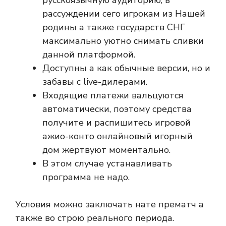
русскоязычную аудиторию, в
рассуждении сего игрокам из Нашей
родины а также государств СНГ
максимально уютно снимать сливки
данной платформой.
Доступны а как обычные версии, но и
забавы с live-дилерами.
Входящие платежи вальцуются
автоматически, поэтому средства
получите и распишитесь игровой
ажио-конто онлайновый игорный
дом жертвуют моментально.
В этом случае устанавливать
программа не надо.
Условия можно заключать нате прематч а
также во строю реального периода.