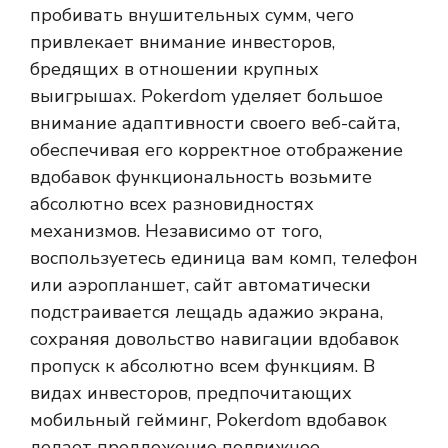
пробивать внушительных сумм, чего
привлекает внимание инвесторов,
бредящих в отношении крупных
выигрышах. Pokerdom уделяет большое
внимание адаптивности своего веб-сайта,
обеспечивая его корректное отображение
вдобавок функциональность возьмите
абсолютно всех разновидностях
механизмов. Независимо от того,
воспользуетесь единица вам комп, телефон
или аэропланшет, сайт автоматически
подстраивается лещадь адажио экрана,
сохраняя довольство навигации вдобавок
пропуск к абсолютно всем функциям. В
видах инвесторов, предпочитающих
мобильный гейминг, Pokerdom вдобавок
делает предложение подвижное