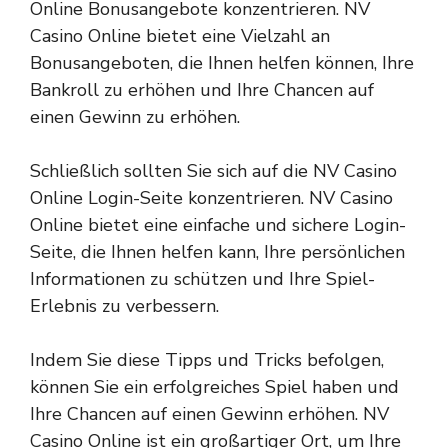
Online Bonusangebote konzentrieren. NV
Casino Online bietet eine Vielzahl an
Bonusangeboten, die Ihnen helfen können, Ihre
Bankroll zu erhöhen und Ihre Chancen auf
einen Gewinn zu erhöhen.
Schließlich sollten Sie sich auf die NV Casino
Online Login-Seite konzentrieren. NV Casino
Online bietet eine einfache und sichere Login-
Seite, die Ihnen helfen kann, Ihre persönlichen
Informationen zu schützen und Ihre Spiel-
Erlebnis zu verbessern.
Indem Sie diese Tipps und Tricks befolgen,
können Sie ein erfolgreiches Spiel haben und
Ihre Chancen auf einen Gewinn erhöhen. NV
Casino Online ist ein großartiger Ort, um Ihre