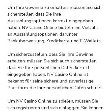
Um Ihre Gewinne zu erhalten, müssen Sie sich
sicherstellen, dass Sie Ihre
Auszahlungsoptionen korrekt eingegeben
haben. NV Casino Online bietet eine Vielzahl
an Auszahlungsoptionen, darunter
Banküberweisung, Kreditkarte und E-Wallets.
Um sicherzustellen, dass Sie Ihre Gewinne
erhalten, müssen Sie sich auch sicherstellen,
dass Sie Ihre persönlichen Daten korrekt
eingegeben haben. NV Casino Online ist
bekannt für seine sichere und zuverlässige
Plattform, die Ihre persönlichen Daten schützt.
Um NV Casino Online zu spielen, müssen Sie
sich registrieren und sich einloggen. Sie können