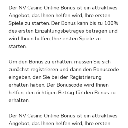
Der NV Casino Online Bonus ist ein attraktives
Angebot, das Ihnen helfen wird, Ihre ersten
Spiele zu starten. Der Bonus kann bis zu 100%
des ersten Einzahlungsbetrages betragen und
wird Ihnen helfen, Ihre ersten Spiele zu
starten.
Um den Bonus zu erhalten, müssen Sie sich
zunächst registrieren und dann den Bonuscode
eingeben, den Sie bei der Registrierung
erhalten haben. Der Bonuscode wird Ihnen
helfen, den richtigen Betrag für den Bonus zu
erhalten.
Der NV Casino Online Bonus ist ein attraktives
Angebot, das Ihnen helfen wird, Ihre ersten