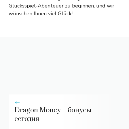
Glücksspiel-Abenteuer zu beginnen, und wir
wünschen Ihnen viel Glück!
Dragon Money – бонусы
сегодня