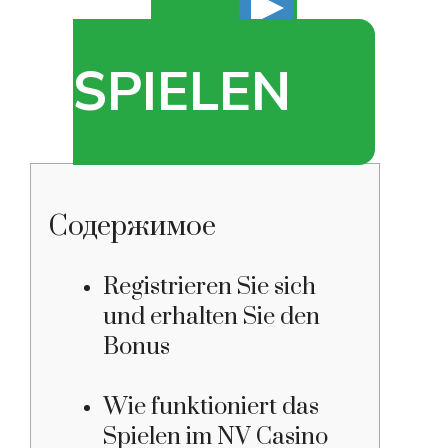
SPIELEN
Содержимое
Registrieren Sie sich
und erhalten Sie den
Bonus
Wie funktioniert das
Spielen im NV Casino