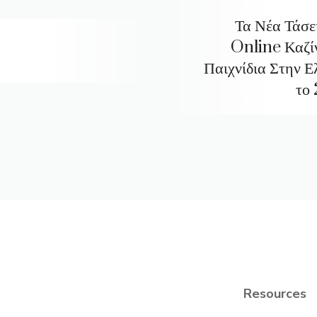
Τα Νέα Τάσε
Online Καζί
Παιχνίδια Στην 
το
Resources