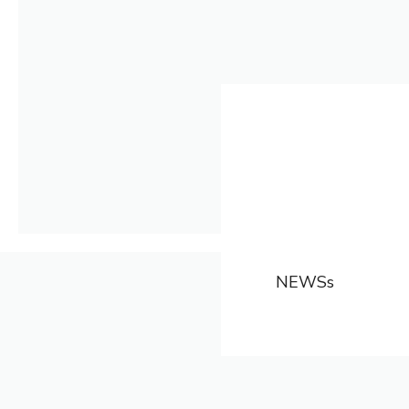
NEWSs