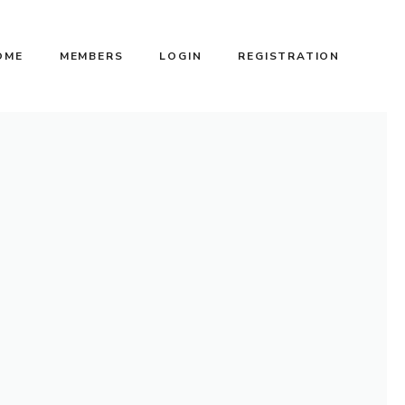
OME
MEMBERS
LOGIN
REGISTRATION