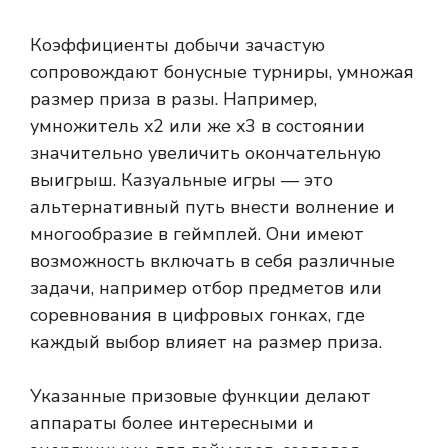
Коэффициенты добычи зачастую
сопровождают бонусные турниры, умножая
размер приза в разы. Например,
умножитель x2 или же x3 в состоянии
значительно увеличить окончательную
выигрыш. Казуальные игры — это
альтернативный путь внести волнение и
многообразие в геймплей. Они имеют
возможность включать в себя различные
задачи, например отбор предметов или
соревнования в цифровых гонках, где
каждый выбор влияет на размер приза.
Указанные призовые функции делают
аппараты более интересными и