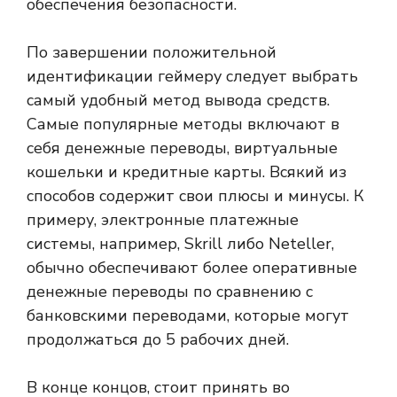
обеспечения безопасности.
По завершении положительной
идентификации геймеру следует выбрать
самый удобный метод вывода средств.
Самые популярные методы включают в
себя денежные переводы, виртуальные
кошельки и кредитные карты. Всякий из
способов содержит свои плюсы и минусы. К
примеру, электронные платежные
системы, например, Skrill либо Neteller,
обычно обеспечивают более оперативные
денежные переводы по сравнению с
банковскими переводами, которые могут
продолжаться до 5 рабочих дней.
В конце концов, стоит принять во