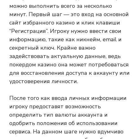
можно выполнить всего за несколько
минут. Первый шаг — это вход на основной
сайт избранного казино и клик клавиши
“Регистрация”. Игроку нужно ввести свои
информацию, такие как никнейм, email и
секретный ключ. Крайне важно
задействовать актуальную данные, ведь
покердом казино она может потребоваться
для восстановления доступа к аккаунту или
удостоверения личности.
После того как ввода личных информации
игроку предоставят возможность
определить тип валюты аккаунта и
одобрить положения об использовании
сервиса. На данном шаге нужно вдумчиво