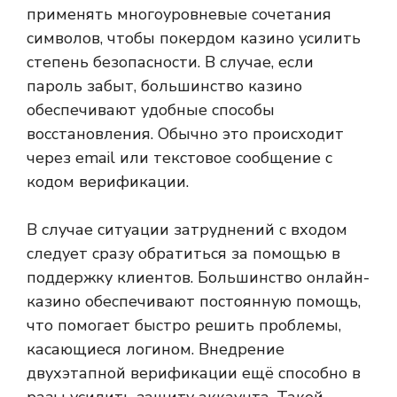
применять многоуровневые сочетания
символов, чтобы покердом казино усилить
степень безопасности. В случае, если
пароль забыт, большинство казино
обеспечивают удобные способы
восстановления. Обычно это происходит
через email или текстовое сообщение с
кодом верификации.
В случае ситуации затруднений с входом
следует сразу обратиться за помощью в
поддержку клиентов. Большинство онлайн-
казино обеспечивают постоянную помощь,
что помогает быстро решить проблемы,
касающиеся логином. Внедрение
двухэтапной верификации ещё способно в