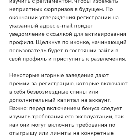
изучить с регламентом, чтобы избежать
неприятных сюрпризов в будущем. По
окончании утверждения регистрации на
указанный адрес e-mail придет
уведомление с ссылкой для активирования
профиля. Щелкнув по иконке, начинающий
пользователь будет в состоянии зайти в
свой профиль и приступить к развлечения.
Некоторые игорные заведения дают
премии за регистрацию, которые включают
в себя безвозмездные спины или
дополнительный капитал на аккаунт.
Важно: перед включением бонуса следует
изучить требования его эксплуатации, так
как они могут включить требования по
отыгрышу или лимиты на конкретные