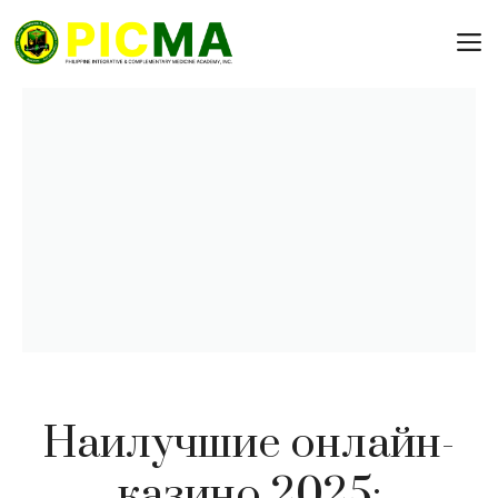
Skip
to
content
Наилучшие онлайн-
казино 2025: