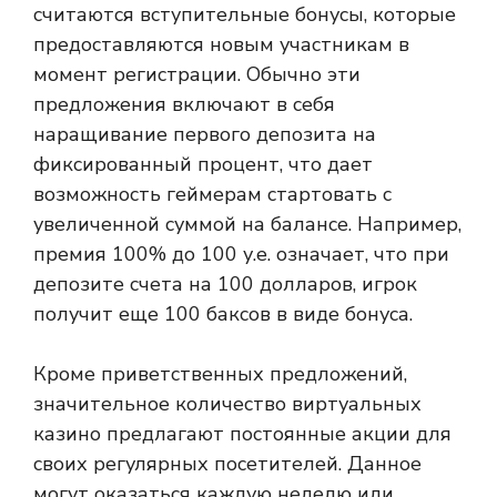
считаются вступительные бонусы, которые
предоставляются новым участникам в
момент регистрации. Обычно эти
предложения включают в себя
наращивание первого депозита на
фиксированный процент, что дает
возможность геймерам стартовать с
увеличенной суммой на балансе. Например,
премия 100% до 100 у.е. означает, что при
депозите счета на 100 долларов, игрок
получит еще 100 баксов в виде бонуса.
Кроме приветственных предложений,
значительное количество виртуальных
казино предлагают постоянные акции для
своих регулярных посетителей. Данное
могут оказаться каждую неделю или