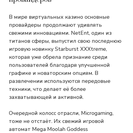
В мире виртуальных казино основные
провайдеры продолжают удивлять
свежими инновациями. NetEnt, один из
титанов сферы, выпустил свою последнюю
игровую новинку Starburst XXXtreme,
которая уже обрела признание среди
пользователей благодаря улучшенной
графике и новаторским опциям. В
развлечении используются передовые
техники, что делает её более
захватывающей и активной.
Очередной колосс отрасли, Microgaming,
тоже не отстаёт. Их свежий игровой
автомат Mega Moolah Goddess