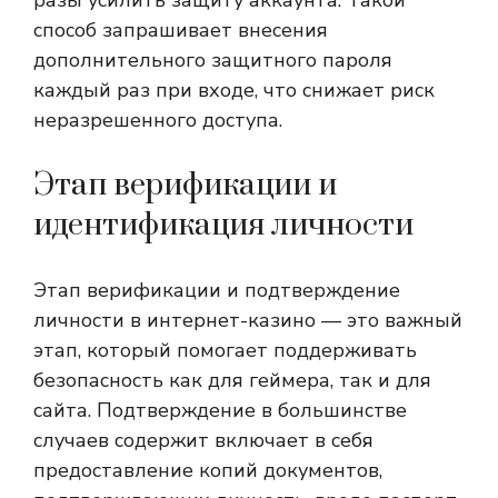
разы усилить защиту аккаунта. Такой
способ запрашивает внесения
дополнительного защитного пароля
каждый раз при входе, что снижает риск
неразрешенного доступа.
Этап верификации и
идентификация личности
Этап верификации и подтверждение
личности в интернет-казино — это важный
этап, который помогает поддерживать
безопасность как для геймера, так и для
сайта. Подтверждение в большинстве
случаев содержит включает в себя
предоставление копий документов,