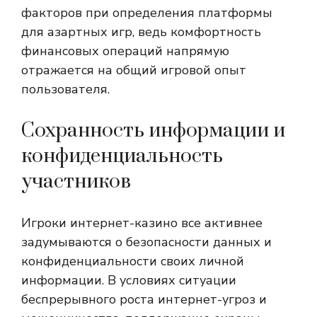
факторов при определения платформы
для азартных игр, ведь комфортность
финансовых операций напрямую
отражается на общий игровой опыт
пользователя.
Сохранность информации и
конфиденциальность
участников
Игроки интернет-казино все активнее
задумываются о безопасности данных и
конфиденциальности своих личной
информации. В условиях ситуации
беспрерывного роста интернет-угроз и