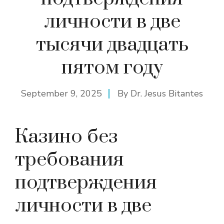
личности в две
тысячи двадцать
пятом году
September 9, 2025
By
Dr. Jesus Bitantes
Казино без
требования
подтверждения
личности в две