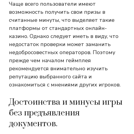
Чаще всего пользователи имеют
возможность получить свои призы в
считанные минуты, что выделяет такие
платформы от стандартных онлайн-
казино. Однако следует иметь в виду, что
недостаток проверки может заманить
недобросовестных операторов. Поэтому
прежде чем началом геймплея
рекомендуется внимательно изучить
репутацию выбранного сайта и
ознакомиться с мнениями других игроков.
Достоинства и минусы игры
без предъявления
документов.