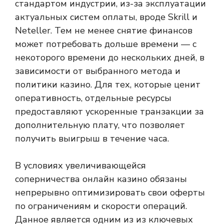
стандартом индустрии, из-за эксплуатации
актуальных систем оплаты, вроде Skrill и
Neteller. Тем не менее снятие финансов
может потребовать дольше времени — с
некоторого времени до нескольких дней, в
зависимости от выбранного метода и
политики казино. Для тех, которые ценит
оперативность, отдельные ресурсы
предоставляют ускоренные транзакции за
дополнительную плату, что позволяет
получить выигрыш в течение часа.
В условиях увеличивающейся
соперничества онлайн казино обязаны
непрерывно оптимизировать свои оферты
по ограничениям и скорости операций.
Данное является одним из из ключевых