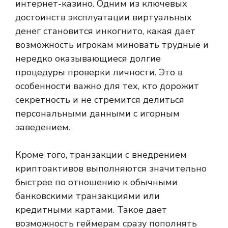
интернет-казино. Одним из ключевых
достоинств эксплуатации виртуальных
денег становится инкогнито, какая дает
возможность игрокам миновать трудные и
нередко оказывающиеся долгие
процедуры проверки личности. Это в
особенности важно для тех, кто дорожит
секретность и не стремится делиться
персональными данными с игорным
заведением.
Кроме того, транзакции с внедрением
криптоактивов выполняются значительно
быстрее по отношению к обычными
банковскими транзакциями или
кредитными картами. Такое дает
возможность геймерам сразу пополнять