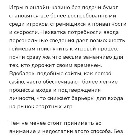
Игры в онлайн-казино без подачи бумаг
становятся все более востребованными
среди игроков, стремящихся к приватности
и скорости. Нехватка потребности ввода
персональные сведения дает возможность
геймерам приступить к игровой процесс
почти сразу же, что весьма заманчиво для
тех, кто дорожит своим временем.
Вдобавок, подобные сайты, как nomad
casino, часто обеспечивают более легкие
процессы входа и подтверждения
личности, что снижает барьеры для входа
на рынок азартных игр.
Тем не менее стоит принимать во
внимание и недостатки этого способа. Без