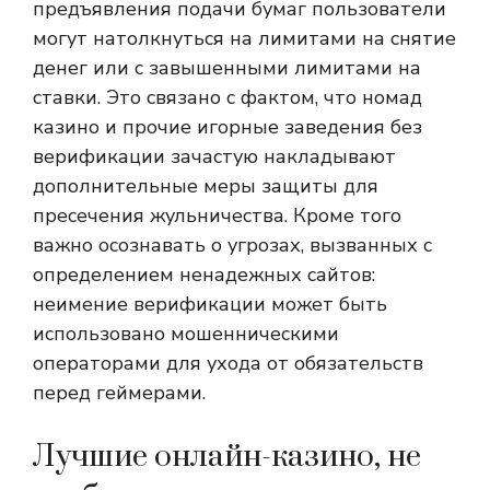
предъявления подачи бумаг пользователи
могут натолкнуться на лимитами на снятие
денег или с завышенными лимитами на
ставки. Это связано с фактом, что номад
казино и прочие игорные заведения без
верификации зачастую накладывают
дополнительные меры защиты для
пресечения жульничества. Кроме того
важно осознавать о угрозах, вызванных с
определением ненадежных сайтов:
неимение верификации может быть
использовано мошенническими
операторами для ухода от обязательств
перед геймерами.
Лучшие онлайн-казино, не