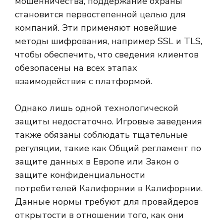
мошенничества, поддержание охраны
становится первостепенной целью для
компаний. Эти применяют новейшие
методы шифрования, например SSL и TLS,
чтобы обеспечить, что сведения клиентов
обезопасены на всех этапах
взаимодействия с платформой.
Однако лишь одной технологической
защиты недостаточно. Игровые заведения
также обязаны соблюдать тщательные
регуляции, такие как Общий регламент по
защите данных в Европе или Закон о
защите конфиденциальности
потребителей Калифорнии в Калифорнии.
Данные нормы требуют для провайдеров
открытости в отношении того, как они