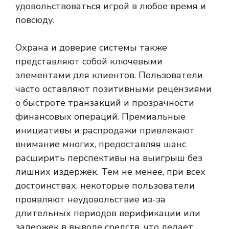
удовольствоваться игрой в любое время и
повсюду.
Охрана и доверие системы также
представляют собой ключевыми
элементами для клиентов. Пользователи
часто оставляют позитивными рецензиями
о быстроте транзакций и прозрачности
финансовых операций. Премиальные
инициативы и распродажи привлекают
внимание многих, предоставляя шанс
расширить перспективы на выигрыш без
лишних издержек. Тем не менее, при всех
достоинствах, некоторые пользователи
проявляют неудовольствие из-за
длительных периодов верификации или
задержек в выводе средств, что делает