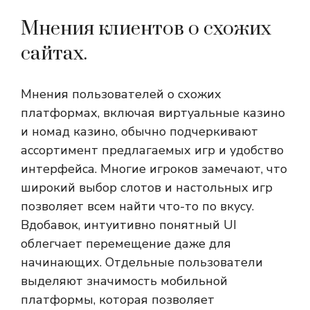
Мнения клиентов о схожих
сайтах.
Мнения пользователей о схожих
платформах, включая виртуальные казино
и номад казино, обычно подчеркивают
ассортимент предлагаемых игр и удобство
интерфейса. Многие игроков замечают, что
широкий выбор слотов и настольных игр
позволяет всем найти что-то по вкусу.
Вдобавок, интуитивно понятный UI
облегчает перемещение даже для
начинающих. Отдельные пользователи
выделяют значимость мобильной
платформы, которая позволяет