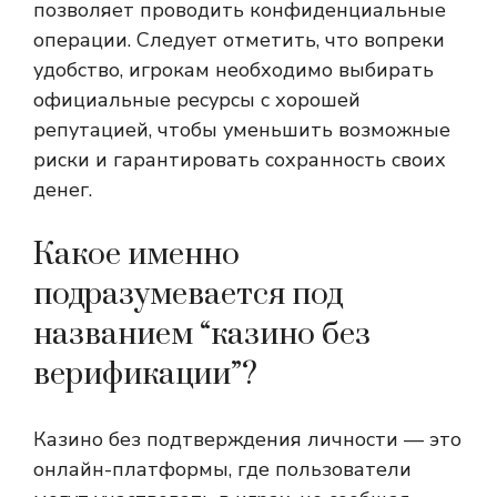
позволяет проводить конфиденциальные
операции. Следует отметить, что вопреки
удобство, игрокам необходимо выбирать
официальные ресурсы с хорошей
репутацией, чтобы уменьшить возможные
риски и гарантировать сохранность своих
денег.
Какое именно
подразумевается под
названием “казино без
верификации”?
Казино без подтверждения личности — это
онлайн-платформы, где пользователи