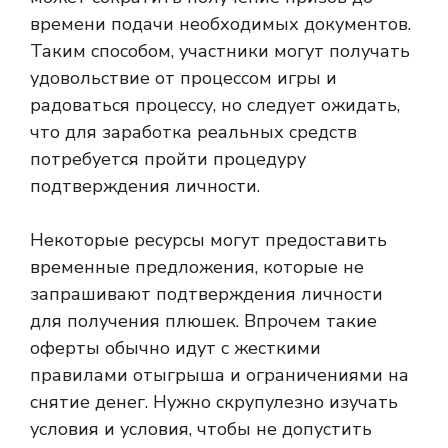
времени подачи необходимых документов.
Таким способом, участники могут получать
удовольствие от процессом игры и
радоваться процессу, но следует ожидать,
что для заработка реальных средств
потребуется пройти процедуру
подтверждения личности.
Некоторые ресурсы могут предоставить
временные предложения, которые не
запрашивают подтверждения личности
для получения плюшек. Впрочем такие
оферты обычно идут с жесткими
правилами отыгрыша и ограничениями на
снятие денег. Нужно скрупулезно изучать
условия и условия, чтобы не допустить