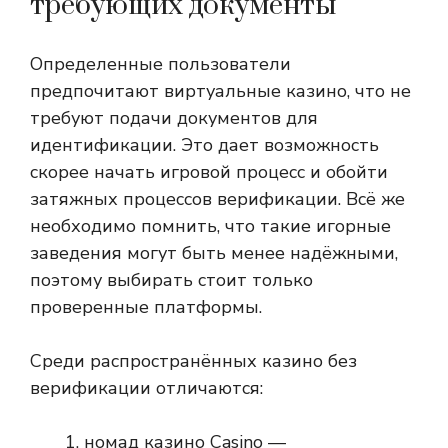
требующих документы
Определенные пользователи
предпочитают виртуальные казино, что не
требуют подачи документов для
идентификации. Это дает возможность
скорее начать игровой процесс и обойти
затяжных процессов верификации. Всё же
необходимо помнить, что такие игорные
заведения могут быть менее надёжными,
поэтому выбирать стоит только
проверенные платформы.
Среди распространённых казино без
верификации отличаются:
номад казино Casino —