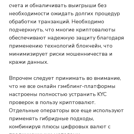
счета и обналичивать выигрыши без
необходимости ожидать долгих процедур
обработки транзакций. Необходимо
подчеркнуть, что многие криптовалюты
обеспечивают надежную защиту благодаря
применению технологий блокчейн, что
минимизирует риски мошенничества и
кражи данных.
Впрочем следует принимать во внимание,
что не все онлайн гэмблинг-платформы
настроены полностью устранить KYC
проверок в пользу криптовалют.
Отдельные операторы все еще используют
применять гибридные подходы,
комбинируя плюсы цифровых валют с