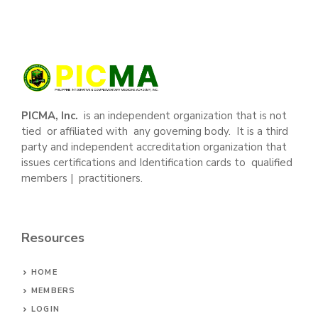
PICMA, Inc.
is an independent organization that is not
tied or affiliated with any governing body. It is a third
party and independent accreditation organization that
issues certifications and Identification cards to qualified
members | practitioners.
Resources
HOME
MEMBERS
LOGIN