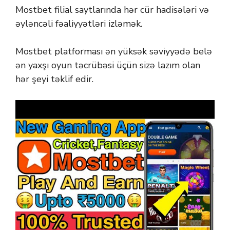
Mostbet filial saytlarında hər cür hadisələri və
əyləncəli fəaliyyətləri izləmək.
Mostbet platforması ən yüksək səviyyədə belə
ən yaxşı oyun təcrübəsi üçün sizə lazım olan
hər şeyi təklif edir.