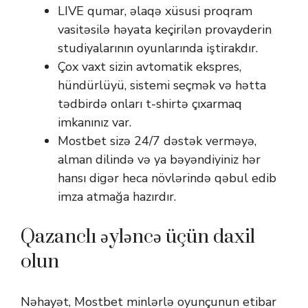
LIVE qumar, əlaqə xüsusi proqram
vasitəsilə həyata keçirilən provayderin
studiyalarının oyunlarında iştirakdır.
Çox vaxt sizin avtomatik ekspres,
hündürlüyü, sistemi seçmək və hətta
tədbirdə onları t-shirtə çıxarmaq
imkanınız var.
Mostbet sizə 24/7 dəstək verməyə,
alman dilində və ya bəyəndiyiniz hər
hansı digər heca növlərində qəbul edib
imza atmağa hazırdır.
Qazanclı əyləncə üçün daxil
olun
Nəhayət, Mostbet minlərlə oyunçunun etibar