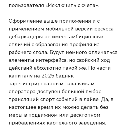
пользователя «Исключить с счета».
Оформление выше приложения и с
применением мобильной версии ресурса
дебаркадеры не имеет амбициозных
отличий с образования профиля из
рабочего стола. Будут немного отличаться
элементы интерфейса, но свойский ход
действий абсолютно такой же. По части
капиталу на 2025 бадняк
зарегистрированным заказчикам
оператора доступен большой выбор
трансляций спорт событий в лайве. Да, в
настоящее время их можно делать без
меры в подвижном или десктопном
прибавлениях картежного заведения.