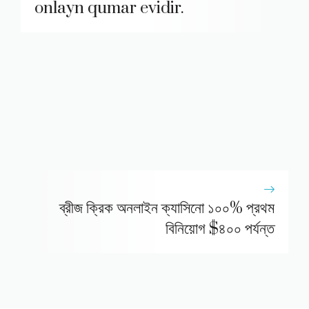
onlayn qumar evidir.
ব্রীজ ক্রিক অনলাইন ক্যাসিনো ১০০% প্রথম
বিনিয়োগ $৪০০ পর্যন্ত