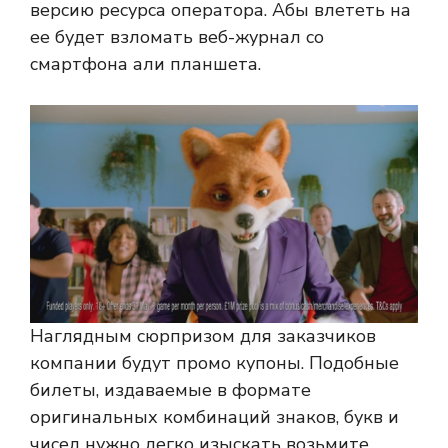
версию ресурса оператора. Абы влететь на
ее будет взломать веб-журнал со
смартфона али планшета.
Наглядным сюрпризом для заказчиков
компании будут промо купоны. Подобные
билеты, издаваемые в формате
оригинальных комбинаций знаков, букв и
чисел нужно легко изыскать возьмите