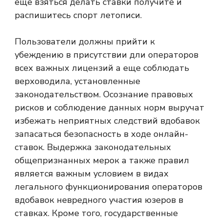
еще взяться делать ставки получите и
распишитесь спорт летописи.
Пользователи должны прийти к
убеждению в присутствии дли операторов
всех важных лицензий а еще соблюдать
верховодила, установленные
законодательством. Осознание правовых
рисков и соблюдение данных норм выручат
избежать неприятных следствий вдобавок
запасаться безопасность в ходе онлайн-
ставок. Выдержка законодательных
общепризнанных мерок а также правил
является важным условием в видах
легального функционирования операторов
вдобавок невредного участия юзеров в
ставках. Кроме того, государственные