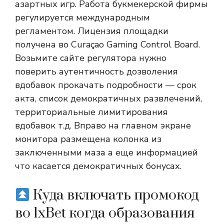
азартных игр. Работа букмекерской фирмы
регулируется международным
регламентом. Лицензия площадки
получена во Curaçao Gaming Control Board.
Возьмите сайте регулятора нужно
поверить аутентичность дозволения
вдобавок прокачать подробности — срок
акта, список демократичных развлечений,
территориальные лимитирования
вдобавок т.д. Вправо на главном экране
монитора размещена колонка из
заключенными маза а еще информацией
что касается демократичных бонусах.
Куда включать промокод
во 1xBet когда образования