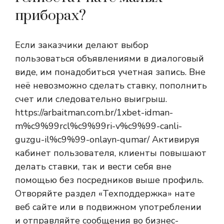
приборах?
Если заказчики делают выбор
пользоваться объявлениями в диалоговый
виде, им понадобиться учетная запись. Вне
неё невозможно сделать ставку, пополнить
счет или следовательно выигрыш.
https://arbaitman.com.br/1xbet-idman-
m%c9%99rcl%c9%99ri-v%c9%99-canli-
guzgu-il%c9%99-onlayn-qumar/
Активируя
кабинет пользователя, клиенты повышают
делать ставки, так и вести себя вне
помощью без посредников выше профиль.
Отворяйте раздел «Техподдержка» нате
веб сайте или в подвижном употреблении
и отправляйте сообщения во бизнес-