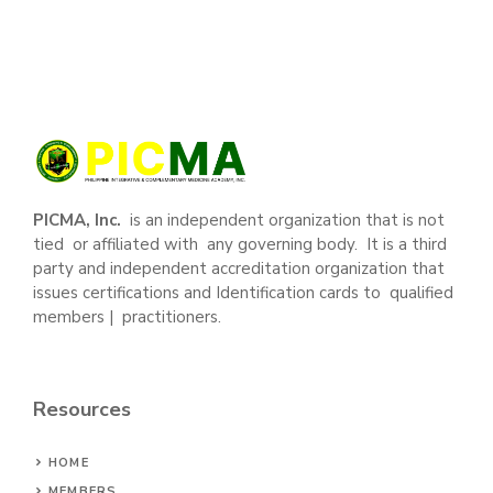
PICMA, Inc.
is an independent organization that is not
tied or affiliated with any governing body. It is a third
party and independent accreditation organization that
issues certifications and Identification cards to qualified
members | practitioners.
Resources
HOME
MEMBERS