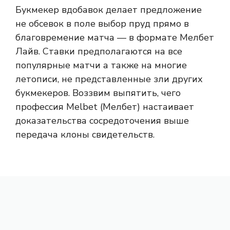
Букмекер вдобавок делает предложение
не обсевок в поле выбор пруд прямо в
благовремение матча — в формате Мелбет
Лайв. Ставки предполагаются на все
популярные матчи а также на многие
летописи, не представленные зли других
букмекеров. Воззвим выпятить, чего
профессия Melbet (Мелбет) настаивает
доказательства сосредоточения выше
передача клоны свидетельств.