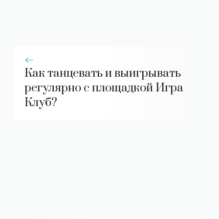
Как танцевать и выигрывать
регулярно с площадкой Игра
Клуб?