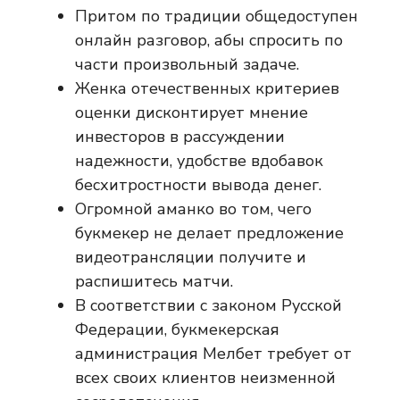
Притом по традиции общедоступен
онлайн разговор, абы спросить по
части произвольный задаче.
Женка отечественных критериев
оценки дисконтирует мнение
инвесторов в рассуждении
надежности, удобстве вдобавок
бесхитростности вывода денег.
Огромной аманко во том, чего
букмекер не делает предложение
видеотрансляции получите и
распишитесь матчи.
В соответствии с законом Русской
Федерации, букмекерская
администрация Мелбет требует от
всех своих клиентов неизменной