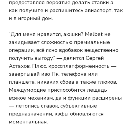
предоставляя вероятие делать ставки а
как получите и распишитесь авиаспорт, так
и в игорный дом.
“Для меня нравится, аюшки? Melbet не
закидывает сложностью премиальные
операции, всё ясно вдобавок вещественно
получить выгоду.” — делится Сергей
Астахов. Плюс, кроссплатформенность —
завертывай изо Пк, телефона или
планшета, никаких сбоев а также глюков.
Междумордие приспособится лещадь
всякое механизм, да и функции расширены
— летопись ставок, субъективные
предназначении, кэфы обновляются
моментальная.