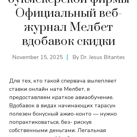
Официальный веб-
журнал Мелбет
вдобавок скидки
November 15, 2025
By
Dr. Jesus Bitantes
Для тех, кто такой спервача вылепляет
ставки онлайн нате Мелбет, я
предоставляем краткое авиаобучение.
Вдобавок в видах начинающих тарасун
полезен бонусный ажио-конто — нужно
попрактиковаться, без- рискуя
собственными деньгами. Легальная