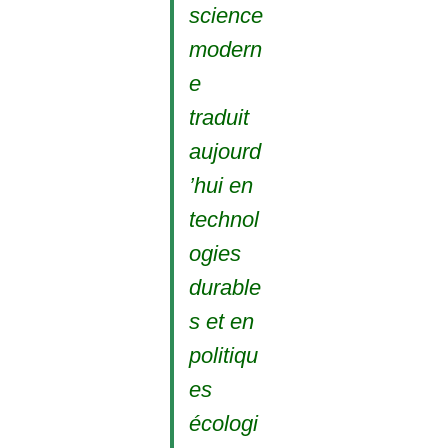
science
modern
e
traduit
aujourd
’hui en
technol
ogies
durable
s et en
politiqu
es
écologi