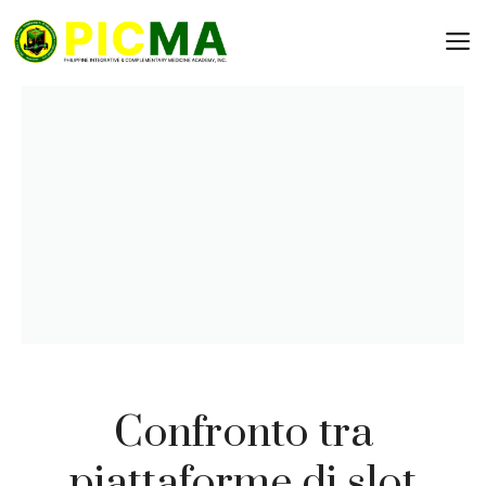
Skip
to
content
Confronto tra
piattaforme di slot