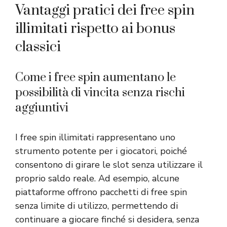
Vantaggi pratici dei free spin
illimitati rispetto ai bonus
classici
Come i free spin aumentano le
possibilità di vincita senza rischi
aggiuntivi
I free spin illimitati rappresentano uno
strumento potente per i giocatori, poiché
consentono di girare le slot senza utilizzare il
proprio saldo reale. Ad esempio, alcune
piattaforme offrono pacchetti di free spin
senza limite di utilizzo, permettendo di
continuare a giocare finché si desidera, senza