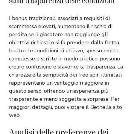
sulla trasparenza delle condizioni
I bonus tradizionali, associati a requisiti di
scommessa elevati, aumentano il rischio di
perdita se il giocatore non raggiunge gli
obiettivi richiesti o si fa prendere dalla fretta.
Inoltre, le condizioni di utilizzo, spesso molto
complesse e scritte in modo criptico, possono
creare confusione e sfavorire la trasparenza. La
chiarezza e la semplicità dei free spin illimitati
rappresentano un vantaggio maggiore in
questo senso, offrendo un’esperienza più
trasparente e meno soggetta a sorprese. Per
maggiori dettagli, puoi visitare il
Bethella sito
web
.
Analisi delle preferenze dei