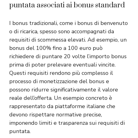
puntata associati ai bonus standard
I bonus tradizionali, come i bonus di benvenuto
o di ricarica, spesso sono accompagnati da
requisiti di scommessa elevati. Ad esempio, un
bonus del 100% fino a 100 euro può
richiedere di puntare 20 volte l’importo bonus
prima di poter prelevare eventuali vincite.
Questi requisiti rendono più complesso il
processo di monetizzazione del bonus e
possono ridurre significativamente il valore
reale dell’offerta. Un esempio concreto è
rappresentato da piattaforme italiane che
devono rispettare normative precise,
imponendo limiti e trasparenza sui requisiti di
puntata.