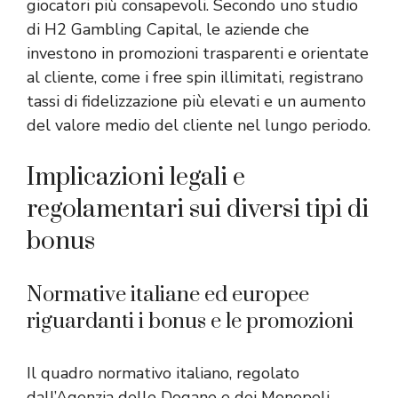
giocatori più consapevoli. Secondo uno studio
di H2 Gambling Capital, le aziende che
investono in promozioni trasparenti e orientate
al cliente, come i free spin illimitati, registrano
tassi di fidelizzazione più elevati e un aumento
del valore medio del cliente nel lungo periodo.
Implicazioni legali e
regolamentari sui diversi tipi di
bonus
Normative italiane ed europee
riguardanti i bonus e le promozioni
Il quadro normativo italiano, regolato
dall’Agenzia delle Dogane e dei Monopoli