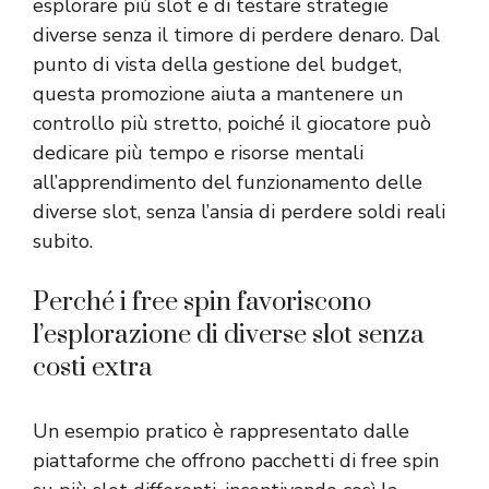
esplorare più slot e di testare strategie
diverse senza il timore di perdere denaro. Dal
punto di vista della gestione del budget,
questa promozione aiuta a mantenere un
controllo più stretto, poiché il giocatore può
dedicare più tempo e risorse mentali
all’apprendimento del funzionamento delle
diverse slot, senza l’ansia di perdere soldi reali
subito.
Perché i free spin favoriscono
l’esplorazione di diverse slot senza
costi extra
Un esempio pratico è rappresentato dalle
piattaforme che offrono pacchetti di free spin