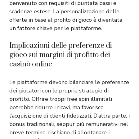
benvenuto con requisiti di puntata bassi e
scadenze estese. La personalizzazione delle
offerte in base al profilo di gioco è diventata
un fattore chiave per le piattaforme.
Implicazioni delle preferenze di
gioco sui margini di profitto dei
casinò online
Le piattaforme devono bilanciare le preferenze
dei giocatori con le proprie strategie di
profitto. Offrire troppi free spin illimitati
potrebbe ridurre i ricavi, ma favorisce
l’acquisizione di clienti fidelizzati. D’altra parte, i
bonus tradizionali, seppur più remunerativi nel
breve termine, rischiano di allontanare i