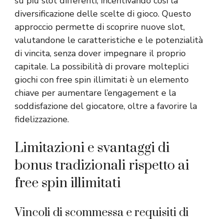
su più slot differenti, incentivando così la
diversificazione delle scelte di gioco. Questo
approccio permette di scoprire nuove slot,
valutandone le caratteristiche e le potenzialità
di vincita, senza dover impegnare il proprio
capitale. La possibilità di provare molteplici
giochi con free spin illimitati è un elemento
chiave per aumentare l’engagement e la
soddisfazione del giocatore, oltre a favorire la
fidelizzazione.
Limitazioni e svantaggi di
bonus tradizionali rispetto ai
free spin illimitati
Vincoli di scommessa e requisiti di