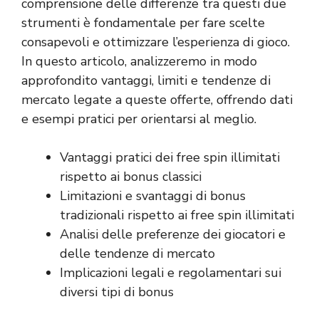
comprensione delle differenze tra questi due
strumenti è fondamentale per fare scelte
consapevoli e ottimizzare l’esperienza di gioco.
In questo articolo, analizzeremo in modo
approfondito vantaggi, limiti e tendenze di
mercato legate a queste offerte, offrendo dati
e esempi pratici per orientarsi al meglio.
Vantaggi pratici dei free spin illimitati
rispetto ai bonus classici
Limitazioni e svantaggi di bonus
tradizionali rispetto ai free spin illimitati
Analisi delle preferenze dei giocatori e
delle tendenze di mercato
Implicazioni legali e regolamentari sui
diversi tipi di bonus