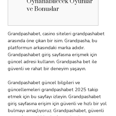
Oynanabilecek Oyunlar
ve Bonuslar
Grandpashabet, casino siteleri grandpashabet
arasında öne çıkan bir isim. Grandpasha, bu
platformun arkasındaki marka adıdır.
Grandpashabet giriş sayfasına erişmek için
güncel adresi kullanın. Grandpasha bet ile
güvenli ve rahat bir deneyim yaşayın.
Grandpashabet güncel bilgileri ve
güncellemeleri
grandpashabet 2025
takip
etmek için bu sayfayı izleyin. Grandpashabet
giriş sayfasına erişim için güvenli ve hızlı bir yol
bulmayı amaçlıyoruz. Grandpashabet, güvenli