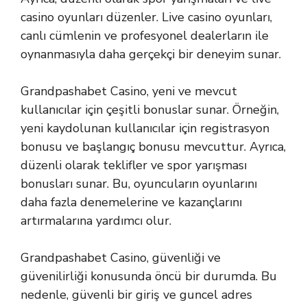
casino oyunları düzenler. Live casino oyunları,
canlı cümlenin ve profesyonel dealerların ile
oynanmasıyla daha gerçekçi bir deneyim sunar.
Grandpashabet Casino, yeni ve mevcut
kullanıcılar için çeşitli bonuslar sunar. Örneğin,
yeni kaydolunan kullanıcılar için registrasyon
bonusu ve başlangıç bonusu mevcuttur. Ayrıca,
düzenli olarak teklifler ve spor yarışması
bonusları sunar. Bu, oyuncuların oyunlarını
daha fazla denemelerine ve kazançlarını
artırmalarına yardımcı olur.
Grandpashabet Casino, güvenliği ve
güvenilirliği konusunda öncü bir durumda. Bu
nedenle, güvenli bir giriş ve guncel adres