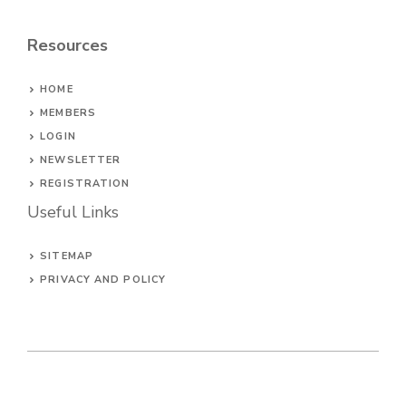
Resources
HOME
MEMBERS
LOGIN
NEWSLETTER
REGISTRATION
Useful Links
SITEMAP
PRIVACY AND POLICY