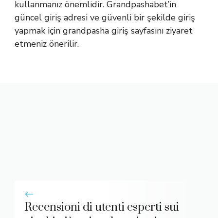
kullanmanız önemlidir. Grandpashabet’in
güncel giriş adresi ve güvenli bir şekilde giriş
yapmak için grandpasha giriş sayfasını ziyaret
etmeniz önerilir.
Recensioni di utenti esperti sui