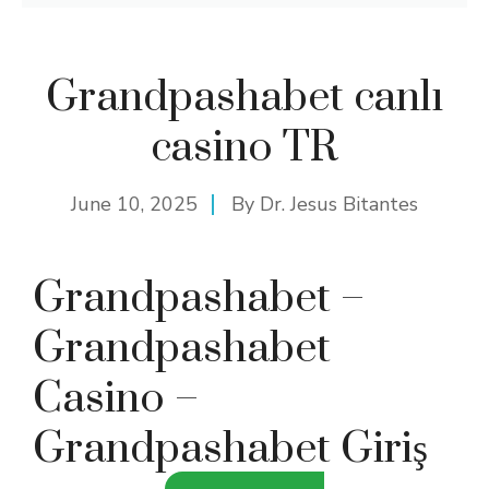
Grandpashabet canlı
casino TR
June 10, 2025
By
Dr. Jesus Bitantes
Grandpashabet –
Grandpashabet
Casino –
Grandpashabet Giriş