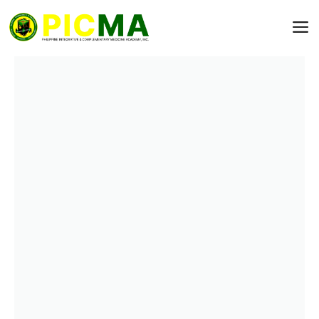
Skip
to
content