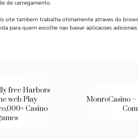
ade de carregamento.
do site tambem trabalha otimamente atraves do brows
a para quem escolhe nao baixar aplicacoes adicionais
lly free Harbors
he web Play
MonroCasino –
ro,000+ Casino
Com
 games