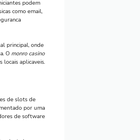
iniciantes podem
sicas como email,
eguranca
al principal, onde
ta. O
monro casino
ocais aplicaveis.
es de slots de
lementado por uma
dores de software