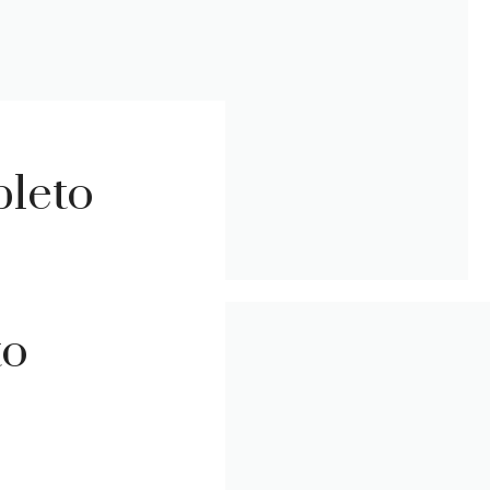
leto
to