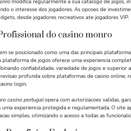
monro
modifica regularmente a sua catalogo de jogos, i
ando o interesse dos jogadores. As opcoes de investi
udgets, desde jogadores recreativos ate jogadores VIP.
Profissional do casino monro
em se posicionado como uma das principais plataformas
a plataforma de jogos oferece uma experiencia comple
inando confiabilidade, variedade de jogos e superior
 revisao profunda sobre plataformas de casino online
asino login
.
ro casino portugal
opera com autorizacoes validas, gar
 uma experiencia protegida e regulamentada. O site a
cao simples, otimizando o acesso a todas as funcionalid