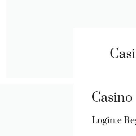
Cas
Casino
Login e Re