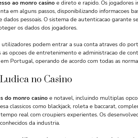
esso ao monro casino
e direto e rapido. Os jogadores 
nta em alguns passos, disponibilizando informacoes ba
e dados pessoais. O sistema de autenticacao garante s
oteger os dados dos jogadores.
s utilizadores podem entrar a sua conta atraves do port
s as opcoes de entretenimento e administracao de con
em Portugal, operando de acordo com todas as normas l
 Ludica no Casino
os do monro casino
e notavel, incluindo multiplas opco
esa classicos como blackjack, roleta e baccarat, comp
 tempo real com croupiers experientes. Os desenvolve
onhecidos da industria.