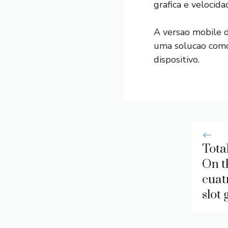
grafica e velocid
A versao mobile 
uma solucao comod
dispositivo.
Tota
On t
cuat
slot