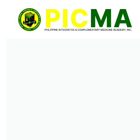
Skip
to
content