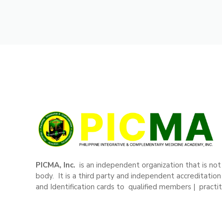
PICMA, Inc.
is an independent organization that is not
body. It is a third party and independent accreditation 
and Identification cards to qualified members | practit