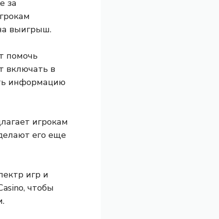
е за
игрокам
на выигрыш.
ут помочь
т включать в
ать информацию
длагает игрокам
делают его еще
пектр игр и
Casino, чтобы
.