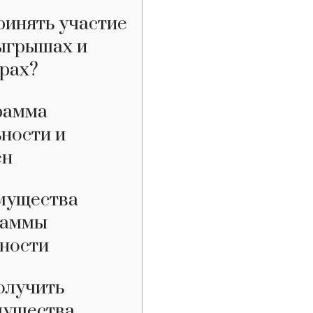
ринять участие
ыгрышах и
рах?
рамма
ности и
ен
мущества
раммы
ности
олучить
мущества