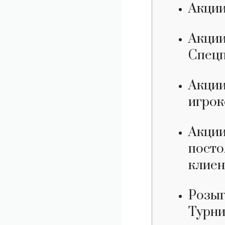
Акци
Акции
Спец
Акции
игрок
Акции
пост
клиен
Розы
Турн