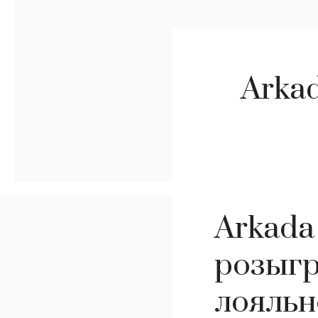
Arka
Arkada
розыг
лояльн