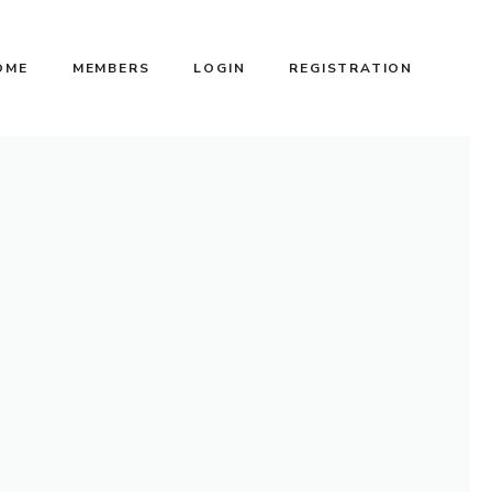
OME
MEMBERS
LOGIN
REGISTRATION