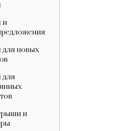
и
 и
предложения
 для новых
ов
 для
оянных
тов
грыши и
иры