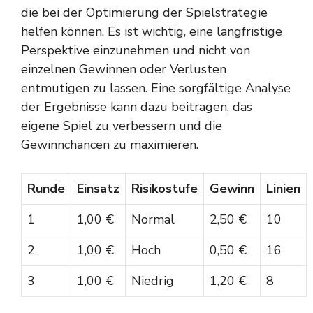
die bei der Optimierung der Spielstrategie
helfen können. Es ist wichtig, eine langfristige
Perspektive einzunehmen und nicht von
einzelnen Gewinnen oder Verlusten
entmutigen zu lassen. Eine sorgfältige Analyse
der Ergebnisse kann dazu beitragen, das
eigene Spiel zu verbessern und die
Gewinnchancen zu maximieren.
Runde
Einsatz
Risikostufe
Gewinn
Linien
1
1,00 €
Normal
2,50 €
10
2
1,00 €
Hoch
0,50 €
16
3
1,00 €
Niedrig
1,20 €
8