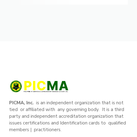
PICMA, Inc.
is an independent organization that is not
tied or affiliated with any governing body. It is a third
party and independent accreditation organization that
issues certifications and Identification cards to qualified
members | practitioners.