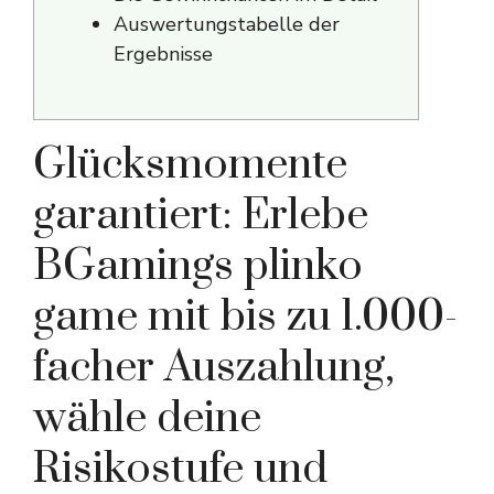
Auswertungstabelle der
Ergebnisse
Glücksmomente
garantiert: Erlebe
BGamings plinko
game mit bis zu 1.000-
facher Auszahlung,
wähle deine
Risikostufe und