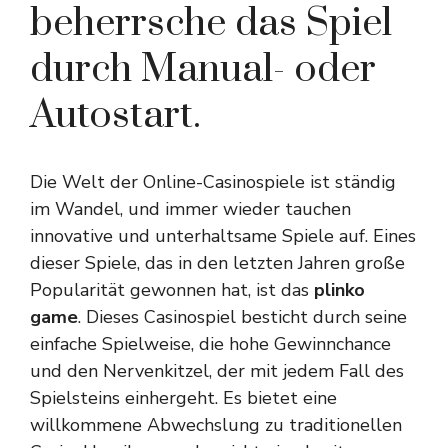
beherrsche das Spiel
durch Manual- oder
Autostart.
Die Welt der Online-Casinospiele ist ständig
im Wandel, und immer wieder tauchen
innovative und unterhaltsame Spiele auf. Eines
dieser Spiele, das in den letzten Jahren große
Popularität gewonnen hat, ist das
plinko
game
. Dieses Casinospiel besticht durch seine
einfache Spielweise, die hohe Gewinnchance
und den Nervenkitzel, der mit jedem Fall des
Spielsteins einhergeht. Es bietet eine
willkommene Abwechslung zu traditionellen