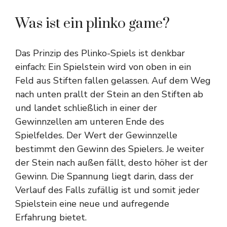
Was ist ein plinko game?
Das Prinzip des Plinko-Spiels ist denkbar
einfach: Ein Spielstein wird von oben in ein
Feld aus Stiften fallen gelassen. Auf dem Weg
nach unten prallt der Stein an den Stiften ab
und landet schließlich in einer der
Gewinnzellen am unteren Ende des
Spielfeldes. Der Wert der Gewinnzelle
bestimmt den Gewinn des Spielers. Je weiter
der Stein nach außen fällt, desto höher ist der
Gewinn. Die Spannung liegt darin, dass der
Verlauf des Falls zufällig ist und somit jeder
Spielstein eine neue und aufregende
Erfahrung bietet.