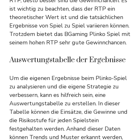
RTP, desto besser sind die Gewinnchancen. Es
ist wichtig zu beachten, dass der RTP ein
theoretischer Wert ist und die tatsächlichen
Ergebnisse von Spiel zu Spiel variieren können.
Trotzdem bietet das BGaming Plinko Spiel mit
seinem hohen RTP sehr gute Gewinnchancen.
Auswertungstabelle der Ergebnisse
Um die eigenen Ergebnisse beim Plinko-Spiel
zu analysieren und die eigene Strategie zu
verbessern, kann es hilfreich sein, eine
Auswertungstabelle zu erstellen. In dieser
Tabelle können die Einsätze, die Gewinne und
die Risikostufe für jeden Spielstein
festgehalten werden. Anhand dieser Daten
können Trends und Muster erkannt werden,