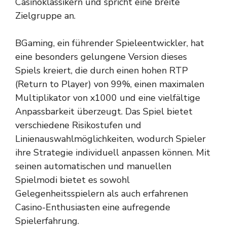
Casinoklassikern und spricht eine breite
Zielgruppe an.
BGaming, ein führender Spieleentwickler, hat
eine besonders gelungene Version dieses
Spiels kreiert, die durch einen hohen RTP
(Return to Player) von 99%, einen maximalen
Multiplikator von x1000 und eine vielfältige
Anpassbarkeit überzeugt. Das Spiel bietet
verschiedene Risikostufen und
Linienauswahlmöglichkeiten, wodurch Spieler
ihre Strategie individuell anpassen können. Mit
seinen automatischen und manuellen
Spielmodi bietet es sowohl
Gelegenheitsspielern als auch erfahrenen
Casino-Enthusiasten eine aufregende
Spielerfahrung.