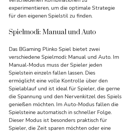
verschiedenen Kombinationen zu
experimentieren, um die optimale Strategie
für den eigenen Spielstil zu finden.
Spielmodi: Manual und Auto
Das BGaming Plinko Spiel bietet zwei
verschiedene Spielmodi: Manual und Auto. Im
Manual-Modus muss der Spieler jeden
Spielstein einzeln fallen lassen. Dies
ermöglicht eine volle Kontrolle über den
Spielablauf und ist ideal für Spieler, die gerne
die Spannung und den Nervenkitzel des Spiels
genießen möchten. Im Auto-Modus fallen die
Spielsteine automatisch in schneller Folge.
Dieser Modus ist besonders praktisch für
Spieler, die Zeit sparen möchten oder eine