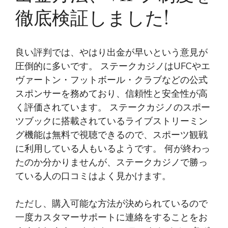
徹底検証しました!
良い評判では、やはり出金が早いという意見が
圧倒的に多いです。 ステークカジノはUFCやエ
ヴァートン・フットボール・クラブなどの公式
スポンサーを務めており、信頼性と安全性が高
く評価されています。 ステークカジノのスポー
ツブックに搭載されているライブストリーミン
グ機能は無料で視聴できるので、スポーツ観戦
に利用している人もいるようです。 何が終わっ
たのか分かりませんが、ステークカジノで勝っ
ている人の口コミはよく見かけます。
ただし、購入可能な方法が決められているので
一度カスタマーサポートに連絡をすることをお