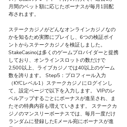
月間のベット額に応じたボーナスが毎月1回配
布されます。
ステークカジノがどんなオンラインカジノなの
かを知るため実際にプレイし、6つの検証ポイ
ントからステークカジノを検証しました。
StakeCasinoは多くのゲームプロバイダーと提携
しており、オンラインスロットの数だけで
2,500以上、ライブカジノでは40以上のゲーム
数を誇ります。 Step5：プロフィール入力
（KYCレベル1）ステークカジノにログインし
て、設定ページで以下を入力します。 VIPのレ
ベルアップするごとにボーナスが進呈され、ま
たその特典内容も増えていきます。 ステークカ
ジノのマンスリーボーナスでは、毎月一度だけ
ランダムに登録したEメール宛にボーナスが進