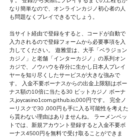
す。 登録から実際にプレイするまでの工程もか
なり簡単なので、オンラインカジノ初心者の人
も問題なくプレイできるでしょう。
当サイト経由で登録をすると、コードが自動で
入力されるので登録フォームから必要事項を入
力してください。 遊雅堂は、大手「ベラジョン
カジノ」と老舗「インターカジノ」の系列オン
カジで、ノウハウを存分に生かし日本人プレイ
ヤーを知り尽くしたサービスが大きな強みで
す。 入金不要ボーナスからの出金上限額はボー
ナス額の10倍に当たる30
ビットカジノ ボーナ
ス
,
joycasino1com.github.io
,000円です。 完全ノ
ーリスクで30
,000円も手に入る可能性を考えた
ら貰わない理由はありませんね。 ラーメンベッ
トでは、新規アカウント登録すると入金不要ボ
ーナス4500円を無料で受け取ることができま