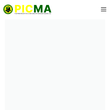
Skip
to
content