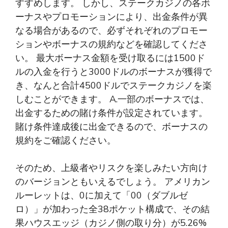
すすめします。 しかし、ステークカジノの各ボ
ーナスやプロモーションにより、出金条件が異
なる場合があるので、必ずそれぞれのプロモー
ションやボーナスの規約などを確認してくださ
い。 最大ボーナス金額を受け取るには1500ド
ルの入金を行うと3000ドルのボーナスが獲得で
き、なんと合計4500ドルでステークカジノを楽
しむことができます。 A.一部のボーナスでは、
出金するための賭け条件が設定されています。
賭け条件達成後に出金できるので、ボーナスの
規約をご確認ください。
そのため、上級者やリスクを楽しみたい方向け
のバージョンともいえるでしょう。 アメリカン
ルーレットは、0に加えて「00（ダブルゼ
ロ）」が加わった全38ポケット構成で、その結
果ハウスエッジ（カジノ側の取り分）が5.26%