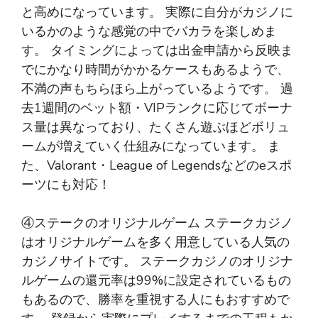
と高めになっています。 実際に自分がカジノに
いるかのような感覚の中でバカラを楽しめま
す。 タイミングによっては出金申請から反映ま
でにかなり時間がかかるケースもあるようで、
不満の声もちらほら上がっているようです。 過
去1週間のベット額・VIPランクに応じてボーナ
ス量は異なっており、たくさん遊ぶほどボリュ
ームが増えていく仕組みになっています。 ま
た、Valorant・League of Legendsなどのeスポ
ーツにも対応！
④ステークのオリジナルゲーム ステークカジノ
はオリジナルゲームを多く用意している人気の
カジノサイトです。 ステークカジノのオリジナ
ルゲームの還元率は99%に設定されているもの
もあるので、勝率を重視する人にもおすすめで