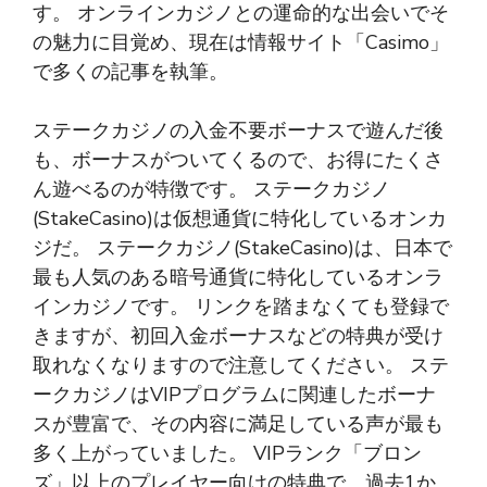
す。 オンラインカジノとの運命的な出会いでそ
の魅力に目覚め、現在は情報サイト「Casimo」
で多くの記事を執筆。
ステークカジノの入金不要ボーナスで遊んだ後
も、ボーナスがついてくるので、お得にたくさ
ん遊べるのが特徴です。 ステークカジノ
(StakeCasino)は仮想通貨に特化しているオンカ
ジだ。 ステークカジノ(StakeCasino)は、日本で
最も人気のある暗号通貨に特化しているオンラ
インカジノです。 リンクを踏まなくても登録で
きますが、初回入金ボーナスなどの特典が受け
取れなくなりますので注意してください。 ステ
ークカジノはVIPプログラムに関連したボーナ
スが豊富で、その内容に満足している声が最も
多く上がっていました。 VIPランク「ブロン
ズ」以上のプレイヤー向けの特典で、過去1か