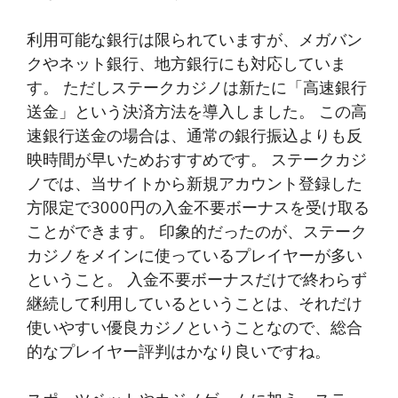
利用可能な銀行は限られていますが、メガバン
クやネット銀行、地方銀行にも対応していま
す。 ただしステークカジノは新たに「高速銀行
送金」という決済方法を導入しました。 この高
速銀行送金の場合は、通常の銀行振込よりも反
映時間が早いためおすすめです。 ステークカジ
ノでは、当サイトから新規アカウント登録した
方限定で3000円の入金不要ボーナスを受け取る
ことができます。 印象的だったのが、ステーク
カジノをメインに使っているプレイヤーが多い
ということ。 入金不要ボーナスだけで終わらず
継続して利用しているということは、それだけ
使いやすい優良カジノということなので、総合
的なプレイヤー評判はかなり良いですね。