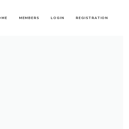
OME
MEMBERS
LOGIN
REGISTRATION