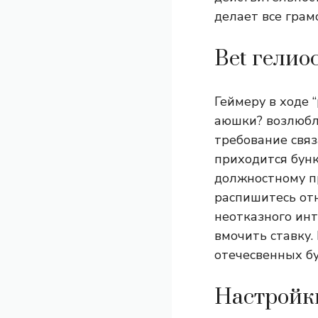
делает все грам
Bet гелио
Геймеру в ходе 
аюшки? возлюбл
требование связ
приходится бун
должностному п
распишитесь от
неотказного ин
вмочить ставку.
отечесвенных бу
Настройки