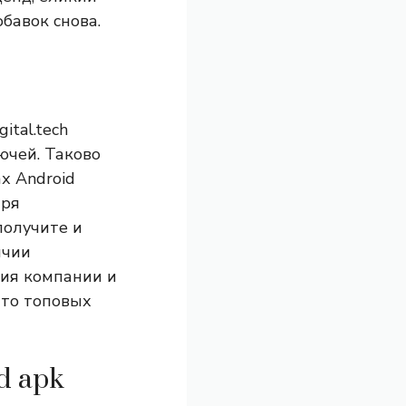
бавок снова.
gital.tech
ючей. Таково
х Android
аря
получите и
ичии
ния компании и
ато топовых
d apk