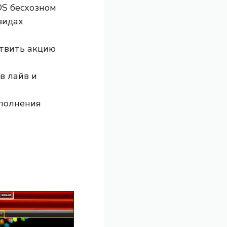
OS бесхозном
видах
ствить акцию
в лайв и
аполнения