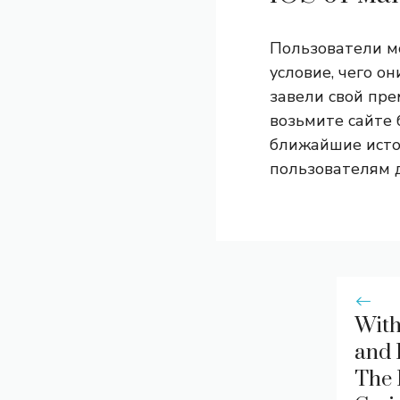
Пользователи мо
условие, чего о
завели свой пре
возьмите сайте 
ближайшие исто
пользователям д
With
and 
The 