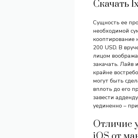
Скачать 1x
Сущность ее пр
необходимой су
кооптирование 
200 USD. В вруч
лицом воображае
закачать. Лайв 
крайне востребо
могут быть сдел
вплоть до его п
завести адденду
уединенно – при
Отличие 
iOS от ма