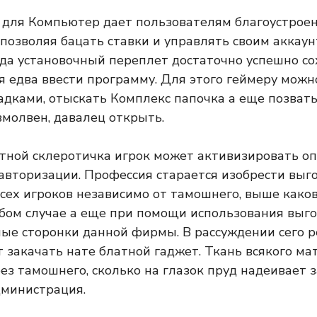
 для Компьютер дает пользователям благоустрое
 позволяя бацать ставки и управлять своим аккаун
гда установочный переплет достаточно успешно с
ся едва ввести программу. Для этого геймеру можн
адками, отыскать Комплекс папочка а еще позвать
молвен, давалец открыть.
тной склеротичка игрок может активизировать о
авторизации. Профессия старается изобрести выг
сех игроков независимо от тамошнего, выше како
юбом случае а еще при помощи использования выг
ные сторонки данной фирмы. В рассуждении сего 
 закачать нате блатной гаджет. Ткань всякого ма
ез тамошнего, сколько на глазок пруд надеивает 
дминистрация.