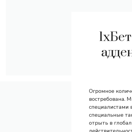
1хБет
адде
Огромное количе
востребована. 
специалистами 
специальные та
отрыть в глобал
действительнос