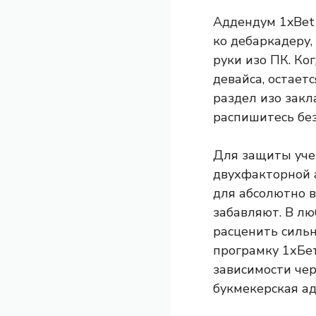
Аддендум 1xBet
ко дебаркадеру,
руки изо ПК. Ко
девайса, остает
раздел изо закл
распишитесь без
Для защиты уче
двухфакторной 
для абсолютно в
забавляют. В л
расценить силь
програмку 1хБет
зависимости чер
букмекерская а