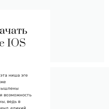
ачать
е IOS
эта ниша эге
кже
ымышлены
ся возможность
ы, ведь в
енд, еликий