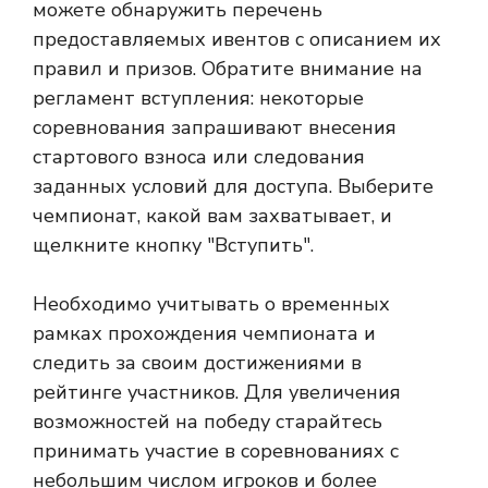
можете обнаружить перечень
предоставляемых ивентов с описанием их
правил и призов. Обратите внимание на
регламент вступления: некоторые
соревнования запрашивают внесения
стартового взноса или следования
заданных условий для доступа. Выберите
чемпионат, какой вам захватывает, и
щелкните кнопку "Вступить".
Необходимо учитывать о временных
рамках прохождения чемпионата и
следить за своим достижениями в
рейтинге участников. Для увеличения
возможностей на победу старайтесь
принимать участие в соревнованиях с
небольшим числом игроков и более