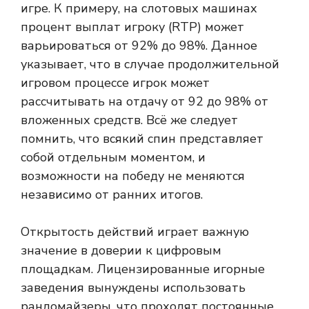
игре. К примеру, на слотовых машинах
процент выплат игроку (RTP) может
варьироваться от 92% до 98%. Данное
указывает, что в случае продолжительной
игровом процессе игрок может
рассчитывать на отдачу от 92 до 98% от
вложенных средств. Всё же следует
помнить, что всякий спин представляет
собой отдельным моментом, и
возможности на победу не меняются
независимо от ранних итогов.
Открытость действий играет важную
значение в доверии к цифровым
площадкам. Лицензированные игорные
заведения вынуждены использовать
рандомайзеры, что проходят постоянные