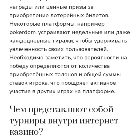
награды или ценные призы за
приобретение лотерейных билетов.
Некоторые платформы, например
pokerdom
, устраивают недельные или даже
каждодневные тиражи, чтобы удерживать
увлеченность своих пользователей.
Необходимо заметить, что вероятности на
победу определяются от количества
приобретённых талонов и общей суммы
ставок игрока, что поощряет активное
участие в других играх на платформе.
Чем представляют собой
турниры внутри интернет-
казино?