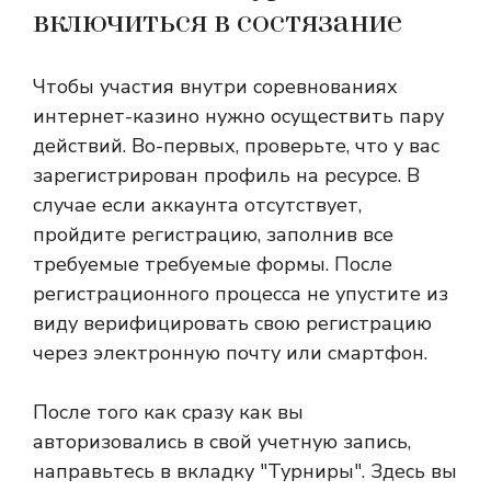
включиться в состязание
Чтобы участия внутри соревнованиях
интернет-казино нужно осуществить пару
действий. Во-первых, проверьте, что у вас
зарегистрирован профиль на ресурсе. В
случае если аккаунта отсутствует,
пройдите регистрацию, заполнив все
требуемые требуемые формы. После
регистрационного процесса не упустите из
виду верифицировать свою регистрацию
через электронную почту или смартфон.
После того как сразу как вы
авторизовались в свой учетную запись,
направьтесь в вкладку "Турниры". Здесь вы