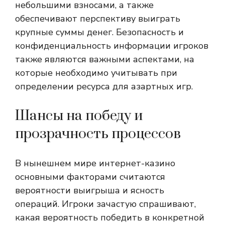
небольшими взносами, а также
обеспечивают перспективу выиграть
крупные суммы денег. Безопасность и
конфиденциальность информации игроков
также являются важными аспектами, на
которые необходимо учитывать при
определении ресурса для азартных игр.
Шансы на победу и
прозрачность процессов
В нынешнем мире интернет-казино
основными факторами считаются
вероятности выигрыша и ясность
операций. Игроки зачастую спрашивают,
какая вероятность победить в конкретной