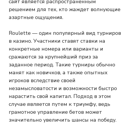
сайт является распространённым
решением для тех, кто жаждет волнующие
азартные ощущения.
Roulette — один популярный вид турниров
в казино. Участники ставят ставки на
конкретные номера или варианты и
сражаются за крупнейший приз за
заданное период. Такие турниры обычно
манят как новичков, а также опытных
игроков вследствие своей
незамысловатости и возможности быстро
нарастить свой капитал. Подход в этом
случае является путем к триумфу, ведь
грамотное управление бетов может
значительно увеличить шансы на победу.