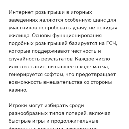
Интернет розыгрыши в игорных
заведениях являются особенную шанс для
участников попробовать удачу, не покидая
жилища. Основы функционирования
подобных розыгрышей базируется на ГСЧ,
которые поддерживают честность и
случайность результатов. Каждое число
или сочетание, выпавшее в ходе матча,
генерируется софтом, что предотвращает
возможность вмешательства со стороны
казино.
Игроки могут избирать среди
разнообразных типов лотерей, включая
быстрые игры и продолжительные
форматы с крупными джекпотами.