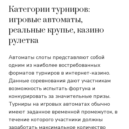
Категории турниров:
игровые автоматы,
реальные крупье, казино
рулетка
Автоматы слоты представляют собой
одним из наиболее востребованных
форматов турниров в интернет-казино.
Данные соревнования дают участникам
возможность испытать фортуна и
конкурировать за значительные призы.
Турниры на игровых автоматах обычно
имеют заданное временной промежуток, в
течение которого участники должны
заработать максимальное количество