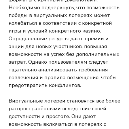
Необходимо подчеркнуть, что возможность
победы в виртуальных лотереях может
колебаться в соответствии с конкретной
игры и условий конкретного казино.
Определенные ресурсы дают премии и
акции для новых участников, повышая
возможности на успех без дополнительных
затрат. Однако пользователям следует
тщательно анализировать требования
вовлечения и правила возмещения, чтобы
предотвратить конфликтов.
Виртуальные лотереи становятся всё более
распространёнными вследствие своей
доступности и простоте. Они дают
возможность включаться в лотереях с