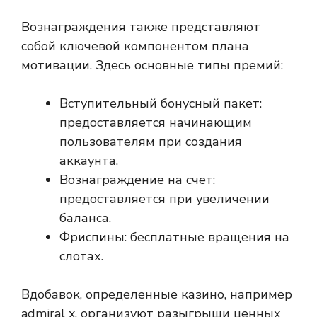
Вознаграждения также представляют
собой ключевой компонентом плана
мотивации. Здесь основные типы премий:
Вступительный бонусный пакет:
предоставляется начинающим
пользователям при создания
аккаунта.
Вознаграждение на счет:
предоставляется при увеличении
баланса.
Фриспины: бесплатные вращения на
слотах.
Вдобавок, определенные казино, например
admiral x, организуют разыгрыши ценных