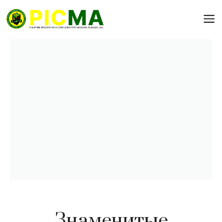
Skip
to
content
Знаменитые