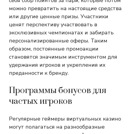
себя сбор поинтов за пари, которые потом
можно превратить на настоящие средства
или другие ценные призы. Участники
ценят перспективу участвовать в
эксклюзивных чемпионатах и забирать
персонализированные оферы. Таким
образом, постоянные промоакции
становятся значимым инструментом для
удержания игроков и укрепления их
преданности к бренду.
Программы бонусов для
частых игроков
Регулярные геймеры виртуальных казино
могут полагаться на разнообразные