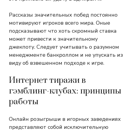
Рассказы значительных побед постоянно
мотивируют игроков всего мира. Оные
подсказывают что хоть скромный ставка
может привести к значительному
джекпоту. Следует учитывать о разумном
менеджменте банкроллом и не упускать из
виду об взвешенном подходе к игре.
Интернет тиражи в
гэмблинг-клубах: принципы
работы
Онлайн розыгрыши в игорных заведениях
представляют собой исключительную