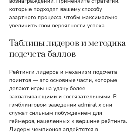
вознаграждений. Применяйте стратегии,
которые подходят вашему способу
азартного процесса, чтобы максимально
увеличить свои вероятности успеха.
Таблицы лидеров и методика
подсчета баллов
Рейтинги лидеров и механизм подсчета
поинтов — это основные части, которые
делают игры на удачу более
захватывающими и состязательными. В
гэмблинговом заведении admiral x они
служат сильным побуждением для
геймеров, нацеленных к вершине рейтинга.
Лидеры чемпионов апдейтятся в