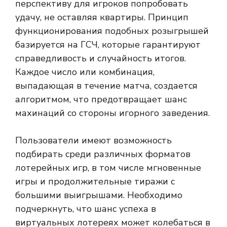
перспективу для игроков попробовать
удачу, не оставляя квартиры. Принцип
функционирования подобных розыгрышей
базируется на ГСЧ, которые гарантируют
справедливость и случайность итогов.
Каждое число или комбинация,
выпадающая в течение матча, создается
алгоритмом, что предотвращает шанс
махинаций со стороны игорного заведения.
Пользователи имеют возможность
подбирать среди различных форматов
лотерейных игр, в том числе мгновенные
игры и продолжительные тиражи с
большими выигрышами. Необходимо
подчеркнуть, что шанс успеха в
виртуальных лотереях может колебаться в