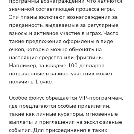
программы вознаграждений, что являются
значимой составляющей процесса игры.
Эти планы включают вознаграждения за
преданность, выдаваемые за регулярные
взносы и активное участие в играх. Часто
такие предложения оформлены в виде
очков, которые можно обменять на
настоящие средства или фриспины.
Например, за каждые 100 долларов,
потраченные в казино, участник может
получить 1 очко.
Особое фокус обращается VIP-программам,
где предлагаются особые привилегии,
такие как личные кураторы, мгновенные
выплаты и приглашения на эксклюзивные
события. Для присоединения в таких