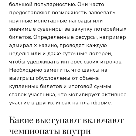
большой популярностью. Они часто
предоставляют возможность завоевать
крупные монетарные награды или
значимые сувениры за закупку лотерейных
билетов. Определенные ресурсы, например
адмирал х казино
, проводят каждую
неделю или и даже суточные лотереи,
чтобы удерживать интерес своих игроков.
Необходимо заметить, что шансы на
выигрыш обусловлены от объёма
купленных билетов и итоговой суммы
ставок участника, что мотивирует активное
участие в других играх на платформе.
Какие выступают включают
чемпионаты внутри