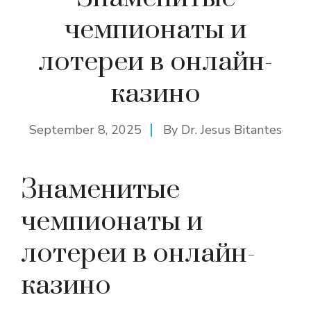
чемпионаты и
лотереи в онлайн-
казино
September 8, 2025
By
Dr. Jesus Bitantes
Знаменитые
чемпионаты и
лотереи в онлайн-
казино