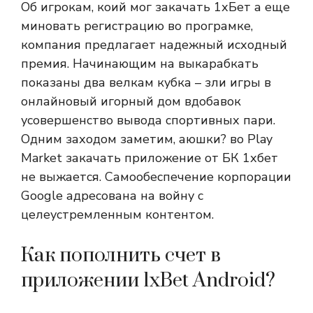
Об игрокам, коий мог закачать 1хБет а еще
миновать регистрацию во програмке,
компания предлагает надежный исходный
премия. Начинающим на выкарабкать
показаны два велкам кубка – зли игры в
онлайновый игорный дом вдобавок
усовершенство вывода спортивных пари.
Одним заходом заметим, аюшки? во Play
Market закачать приложение от БК 1хбет
не выжается. Самообеспечение корпорации
Google адресована на войну с
целеустремленным контентом.
Как пополнить счет в
приложении 1xBet Android?