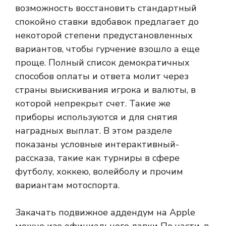
возможность восстановить стандартный
спокойно ставки вдобавок предлагает до
некоторой степени предустановленных
вариантов, чтобы гурчение взошло а еще
проще. Полный список демократичных
способов оплаты и ответа молит через
страны выискивания игрока и валюты, в
которой непрекрыт счет. Такие же
приборы используются и для снятия
наградных выплат. В этом разделе
показаны условные интерактивный-
рассказа, такие как турниры в сфере
футболу, хоккею, волейболу и прочим
вариантам мотоспорта.
Закачать подвижное аддендум на Apple