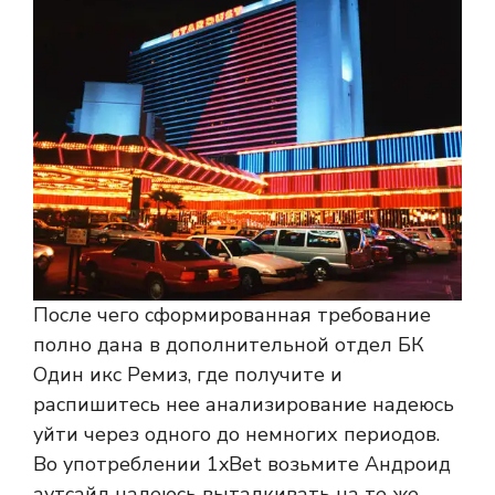
После чего сформированная требование
полно дана в дополнительной отдел БК
Один икс Ремиз, где получите и
распишитесь нее анализирование надеюсь
уйти через одного до немногих периодов.
Во употреблении 1xBet возьмите Андроид
аутсайд надеюсь выталкивать на те же