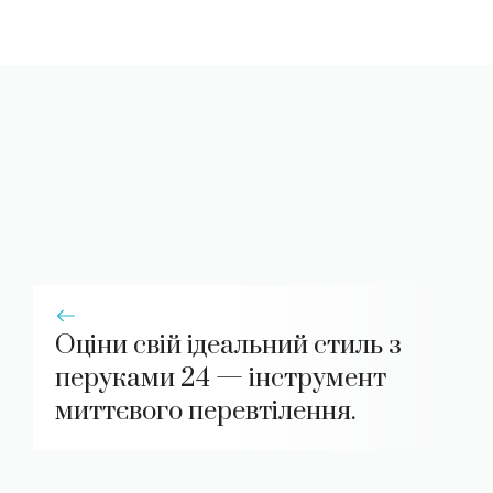
Оціни свій ідеальний стиль з
перуками 24 — інструмент
миттєвого перевтілення.