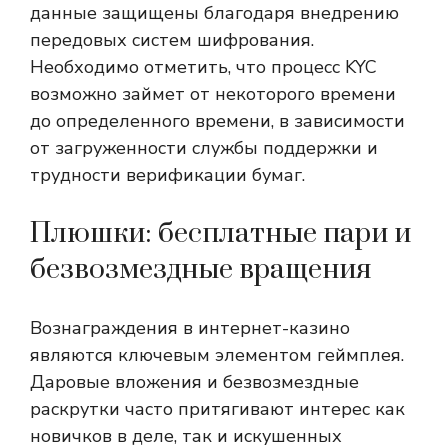
данные защищены благодаря внедрению
передовых систем шифрования.
Необходимо отметить, что процесс KYC
возможно займет от некоторого времени
до определенного времени, в зависимости
от загруженности службы поддержки и
трудности верификации бумаг.
Плюшки: бесплатные пари и
безвозмездные вращения
Вознаграждения в интернет-казино
являются ключевым элементом геймплея.
Даровые вложения и безвозмездные
раскрутки часто притягивают интерес как
новичков в деле, так и искушенных