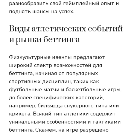
разнообразить свой геймплейный опыт и
поднять шансы на успех.
Виды атлетических событий
и рынки беттинга
Физкультурные ивенты предлагают
широкий спектр возможностей для
беттинга, начиная от популярных
спортивных дисциплин, таких как
футбольные матчи и баскетбольные игры,
до более специфических категорий,
например, бильярда снукерного типа или
крикета. Всякий тип атлетики содержит
уникальными особенностями и тактиками
беттинга. Скажем, на игре разрешено