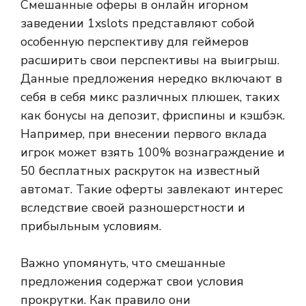
Смешанные оферы в онлайн игорном
заведении 1xslots представляют собой
особенную перспективу для геймеров
расширить свои перспективы на выигрыш.
Данные предложения нередко включают в
себя в себя микс различных плюшек, таких
как бонусы на депозит, фриспины и кэшбэк.
Например, при внесении первого вклада
игрок может взять 100% вознаграждение и
50 бесплатных раскруток на известный
автомат. Такие оферты завлекают интерес
вследствие своей разношерстности и
прибыльным условиям.
Важно упомянуть, что смешанные
предложения содержат свои условия
прокрутки. Как правило они