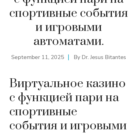
спортивные события
и игровыми
автоматами.
September 11, 2025
By
Dr. Jesus Bitantes
Виртуальное казино
с функцией пари на
спортивные
события и игровыми