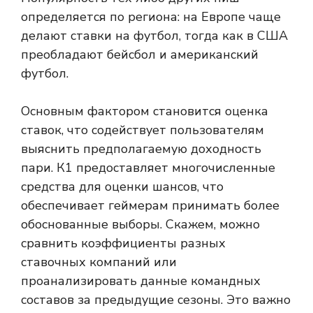
определяется по региона: на Европе чаще
делают ставки на футбол, тогда как в США
преобладают бейсбол и американский
футбол.
Основным фактором становится оценка
ставок, что содействует пользователям
выяснить предполагаемую доходность
пари. К1 предоставляет многочисленные
средства для оценки шансов, что
обеспечивает геймерам принимать более
обоснованные выборы. Скажем, можно
сравнить коэффициенты разных
ставочных компаний или
проанализировать данные командных
составов за предыдущие сезоны. Это важно