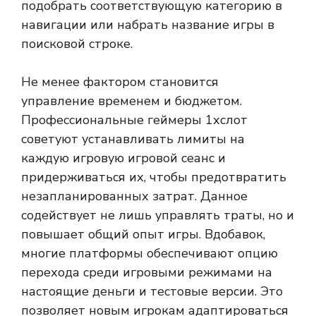
подобрать соответствующую категорию в
навигации или набрать название игры в
поисковой строке.
Не менее фактором становится
управление временем и бюджетом.
Профессиональные геймеры 1хслот
советуют устанавливать лимиты на
каждую игровую игровой сеанс и
придерживаться их, чтобы предотвратить
незапланированных затрат. Данное
содействует не лишь управлять траты, но и
повышает общий опыт игры. Вдобавок,
многие платформы обеспечивают опцию
перехода среди игровыми режимами на
настоящие деньги и тестовые версии. Это
позволяет новым игрокам адаптироваться