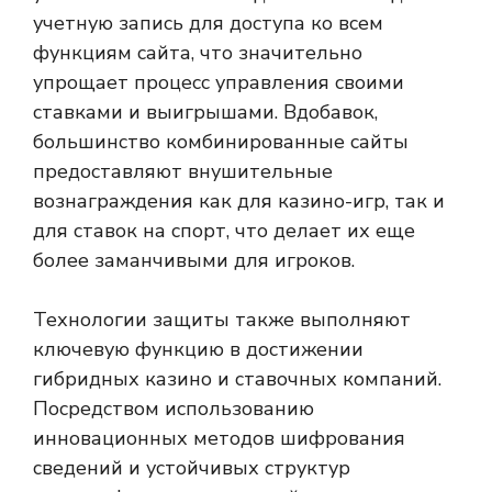
учетную запись для доступа ко всем
функциям сайта, что значительно
упрощает процесс управления своими
ставками и выигрышами. Вдобавок,
большинство комбинированные сайты
предоставляют внушительные
вознаграждения как для казино-игр, так и
для ставок на спорт, что делает их еще
более заманчивыми для игроков.
Технологии защиты также выполняют
ключевую функцию в достижении
гибридных казино и ставочных компаний.
Посредством использованию
инновационных методов шифрования
сведений и устойчивых структур