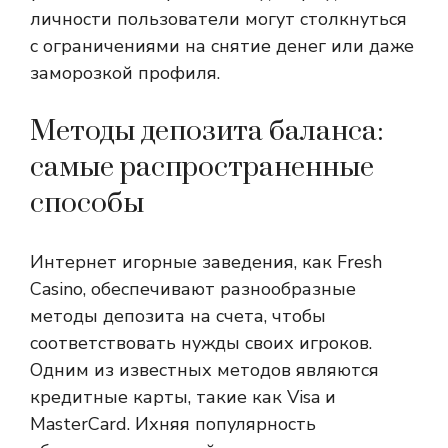
личности пользователи могут столкнуться
с ограничениями на снятие денег или даже
заморозкой профиля.
Методы депозита баланса:
самые распространенные
способы
Интернет игорные заведения, как Fresh
Casino, обеспечивают разнообразные
методы депозита на счета, чтобы
соответствовать нужды своих игроков.
Одним из известных методов являются
кредитные карты, такие как Visa и
MasterCard. Ихняя популярность