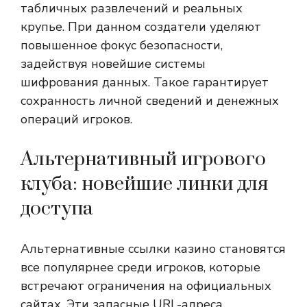
табличных развлечений и реальных
крупье. При данном создатели уделяют
повышенное фокус безопасности,
задействуя новейшие системы
шифрования данных. Такое гарантирует
сохранность личной сведений и денежных
операций игроков.
Альтернативный игрового
клуба: новейшие линки для
доступа
Альтернативные ссылки казино становятся
все популярнее среди игроков, которые
встречают ограничения на официальных
сайтах. Эти запасные URL-адреса