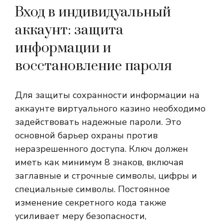
Вход в индивидуальный
аккаунт: защита
информации и
восстановление пароля
Для защиты сохранности информации на
аккаунте виртуального казино необходимо
задействовать надежные пароли. Это
основной барьер охраны против
неразрешенного доступа. Ключ должен
иметь как минимум 8 знаков, включая
заглавные и строчные символы, цифры и
специальные символы. Постоянное
изменение секретного кода также
усиливает меру безопасности,