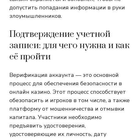
допустить попадания информации в руки
злоумышленников.
Подтверждение учетной
записи: для чего нужна и как
её пройти
Верификация аккаунта — это основной
процесс для обеспечения безопасности в
онлайн казино. Этот процесс способствует
обезопасить и игроков в том числе, а также
платформу от мошенничества и отмывки
капитала. Участники необходимо
предъявить удостоверения,
удостоверяющие их личность, дату