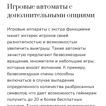
Игровые автоматы с
дополнительными опциями
Игровые аппараты с экстра функциями
манят интерес игроков своей
разнотипностью и возможностью
увеличить выигрыш. Такие автоматы
зачастую предлагают безвозмездные
вращения, множители и небольшие игры,
которые вносят волнения. К примеру,
безвозмездные спины способны
включаться в случае выпадения
определенного количества разбросанных
символов, что дает возможность геймерам
получить до 20 и более бесплатных
раундов. Такое увеличивает возможности