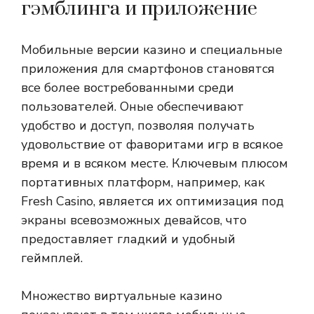
гэмблинга и приложение
Мобильные версии казино и специальные
приложения для смартфонов становятся
все более востребованными среди
пользователей. Оные обеспечивают
удобство и доступ, позволяя получать
удовольствие от фаворитами игр в всякое
время и в всяком месте. Ключевым плюсом
портативных платформ, например, как
Fresh Casino, является их оптимизация под
экраны всевозможных девайсов, что
предоставляет гладкий и удобный
геймплей.
Множество виртуальные казино