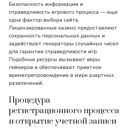
Безопасность информации и
справедливость игрового процесса — еще
одна фактор выбора сайта.
Лицензированные казино предоставляют
сохранность персональных данных и
задействуют генераторы случайных чисел
для гарантии справедливости игр.
Подобные ресурсы вызывают веры
геймеров и обеспечивают приятное
времяпрепровождение в мире азартных
развлечений.
Процедура
регистрационного процесса
и открытие учетной записи