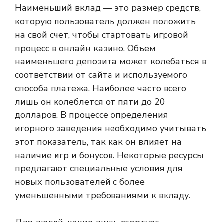
Наименьший вклад — это размер средств,
которую пользователь должен положить
на свой счет, чтобы стартовать игровой
процесс в онлайн казино. Объем
наименьшего депозита может колебаться в
соответствии от сайта и используемого
способа платежа. Наиболее часто всего
лишь он колеблется от пяти до 20
долларов. В процессе определения
игорного заведения необходимо учитывать
этот показатель, так как он влияет на
наличие игр и бонусов. Некоторые ресурсы
предлагают специальные условия для
новых пользователей с более
уменьшенными требованиями к вкладу.