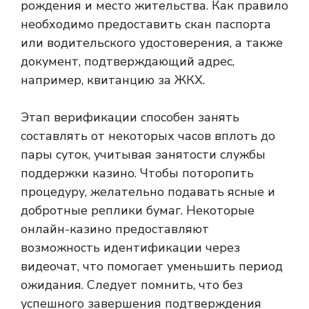
рождения и место жительства. Как правило
необходимо предоставить скан паспорта
или водительского удостоверения, а также
документ, подтверждающий адрес,
например, квитанцию за ЖКХ.
Этап верификации способен занять
составлять от некоторых часов вплоть до
пары суток, учитывая занятости службы
поддержки казино. Чтобы поторопить
процедуру, желательно подавать ясные и
добротные реплики бумаг. Некоторые
онлайн-казино предоставляют
возможность идентификации через
видеочат, что помогает уменьшить период
ожидания. Следует помнить, что без
успешного завершения подтверждения