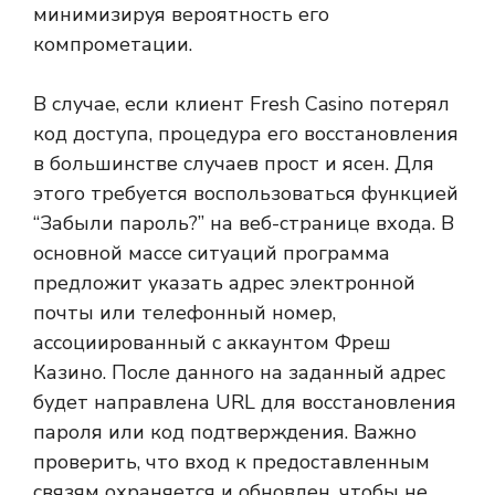
минимизируя вероятность его
компрометации.
В случае, если клиент Fresh Casino потерял
код доступа, процедура его восстановления
в большинстве случаев прост и ясен. Для
этого требуется воспользоваться функцией
“Забыли пароль?” на веб-странице входа. В
основной массе ситуаций программа
предложит указать адрес электронной
почты или телефонный номер,
ассоциированный с аккаунтом Фреш
Казино. После данного на заданный адрес
будет направлена URL для восстановления
пароля или код подтверждения. Важно
проверить, что вход к предоставленным
связям охраняется и обновлен, чтобы не