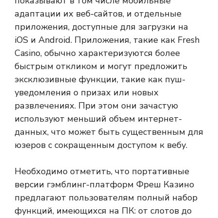
показывают в том числе мобильные
адаптации их веб-сайтов, и отдельные
приложения, доступные для загрузки на
iOS и Android. Приложения, такие как Fresh
Casino, обычно характеризуются более
быстрым откликом и могут предложить
эксклюзивные функции, такие как пуш-
уведомления о призах или новых
развлечениях. При этом они зачастую
используют меньший объем интернет-
данных, что может быть существенным для
юзеров с сокращенным доступом к вебу.
Необходимо отметить, что портативные
версии гэмблинг-платформ Фреш Казино
предлагают пользователям полный набор
функций, имеющихся на ПК: от слотов до