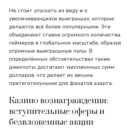
Не стоит упускать из виду и о
увеличивающихся выигрышах, которые
делаются всё более популярными. Эти
объединяют ставки огромного количества
геймеров в глобальном масштабе, образуя
огромные выигрышные пулы. В
определённых обстоятельствах такие
джекпоты достигают миллионных сумм
долларов, что делает их весьма
притягательными для фанатов азарта.
Казино вознаграждения:
вступительные оферы и
безвложенные акции