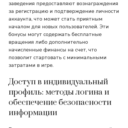
заведения предоставляют вознаграждения
за регистрацию и подтверждение личности
аккаунта, что может стать приятным
началом для новых пользователей. Эти
бонусы могут содержать бесплатные
вращения либо дополнительно
начисленные финансы на счет, что
позволит стартовать с минимальными
затратами в игре.
Доступ в индивидуальный
профиль: методы логина и
обеспечение безопасности
информации