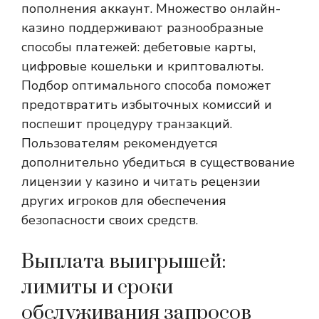
пополнения аккаунт. Множество онлайн-
казино поддерживают разнообразные
способы платежей: дебетовые карты,
цифровые кошельки и криптовалюты.
Подбор оптимального способа поможет
предотвратить избыточных комиссий и
поспешит процедуру транзакций.
Пользователям рекомендуется
дополнительно убедиться в существование
лицензии у казино и читать рецензии
других игроков для обеспечения
безопасности своих средств.
Выплата выигрышей:
лимиты и сроки
обслуживания запросов