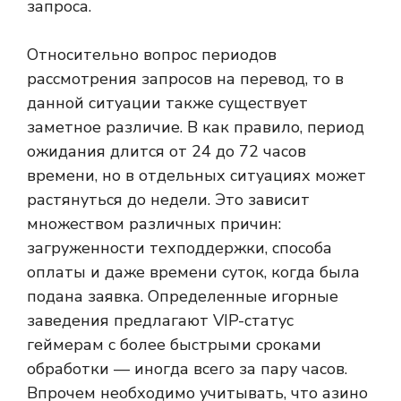
запроса.
Относительно вопрос периодов
рассмотрения запросов на перевод, то в
данной ситуации также существует
заметное различие. В как правило, период
ожидания длится от 24 до 72 часов
времени, но в отдельных ситуациях может
растянуться до недели. Это зависит
множеством различных причин:
загруженности техподдержки, способа
оплаты и даже времени суток, когда была
подана заявка. Определенные игорные
заведения предлагают VIP-статус
геймерам с более быстрыми сроками
обработки — иногда всего за пару часов.
Впрочем необходимо учитывать, что азино