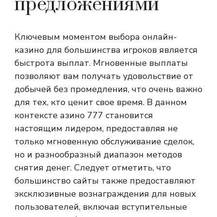
предложениями
Ключевым моментом выбора онлайн-
казино для большинства игроков является
быстрота выплат. Мгновенные выплаты
позволяют вам получать удовольствие от
добычей без промедления, что очень важно
для тех, кто ценит свое время. В данном
контексте азино 777 становится
настоящим лидером, предоставляя не
только мгновенную обслуживание сделок,
но и разнообразный диапазон методов
снятия денег. Следует отметить, что
большинство сайты также предоставляют
эксклюзивные вознаграждения для новых
пользователей, включая вступительные