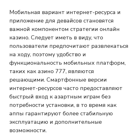
Мобильная вариант интернет-ресурса и
приложение для девайсов становятся
важной компонентом стратегии онлайн
казино. Следует иметь в виду, что
пользователи предпочитают развлекаться
на ходу, поэтому удобство и
функциональность мобильных платформ,
таких как азино 777, являются
решающими. Смартфонные версии
интернет-ресурсов часто предоставляют
быстрый вход к азартным играм без
потребности установки, в то время как
аппы гарантируют более стабильную
эксплуатацию и дополнительные
возможности.