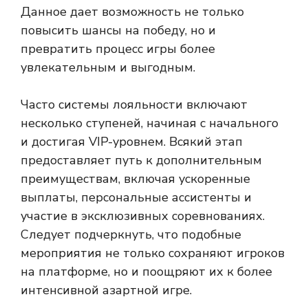
Данное дает возможность не только
повысить шансы на победу, но и
превратить процесс игры более
увлекательным и выгодным.
Часто системы лояльности включают
несколько ступеней, начиная с начального
и достигая VIP-уровнем. Всякий этап
предоставляет путь к дополнительным
преимуществам, включая ускоренные
выплаты, персональные ассистенты и
участие в эксклюзивных соревнованиях.
Следует подчеркнуть, что подобные
мероприятия не только сохраняют игроков
на платформе, но и поощряют их к более
интенсивной азартной игре.