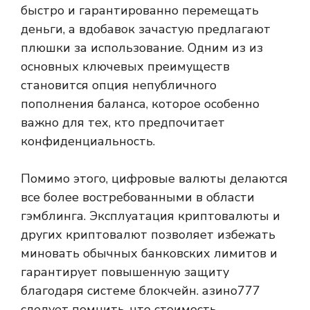
быстро и гарантированно перемещать
деньги, а вдобавок зачастую предлагают
плюшки за использование. Одним из из
основных ключевых преимуществ
становится опция непубличного
пополнения баланса, которое особенно
важно для тех, кто предпочитает
конфиденциальность.
Помимо этого, цифровые валюты делаются
все более востребованными в области
гэмблинга. Эксплуатация криптовалюты и
других криптовалют позволяет избежать
миновать обычных банковских лимитов и
гарантирует повышенную защиту
благодаря системе блокчейн. азино777
следует помнить, что стоимость