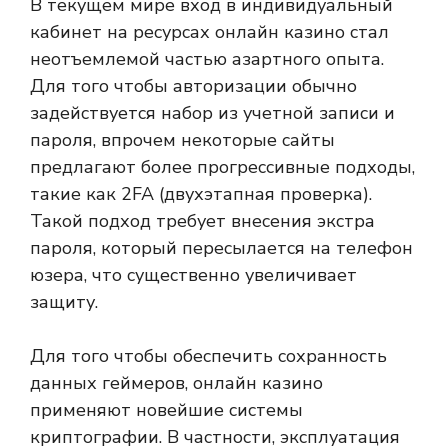
В текущем мире вход в индивидуальный
кабинет на ресурсах онлайн казино стал
неотъемлемой частью азартного опыта.
Для того чтобы авторизации обычно
задействуется набор из учетной записи и
пароля, впрочем некоторые сайты
предлагают более прогрессивные подходы,
такие как 2FA (двухэтапная проверка).
Такой подход требует внесения экстра
пароля, который пересылается на телефон
юзера, что существенно увеличивает
защиту.
Для того чтобы обеспечить сохранность
данных геймеров, онлайн казино
применяют новейшие системы
криптографии. В частности, эксплуатация