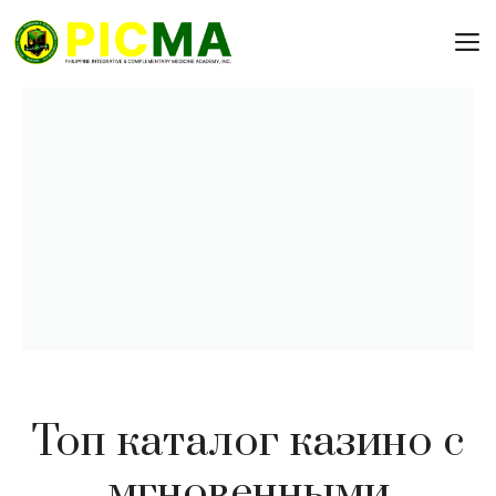
Skip
to
content
Топ каталог казино с
мгновенными