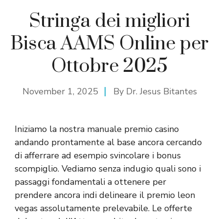
Stringa dei migliori
Bisca AAMS Online per
Ottobre 2025
November 1, 2025
By
Dr. Jesus Bitantes
Iniziamo la nostra manuale premio casino
andando prontamente al base ancora cercando
di afferrare ad esempio svincolare i bonus
scompiglio. Vediamo senza indugio quali sono i
passaggi fondamentali a ottenere per
prendere ancora indi delineare il premio
leon
vegas
assolutamente prelevabile. Le offerte