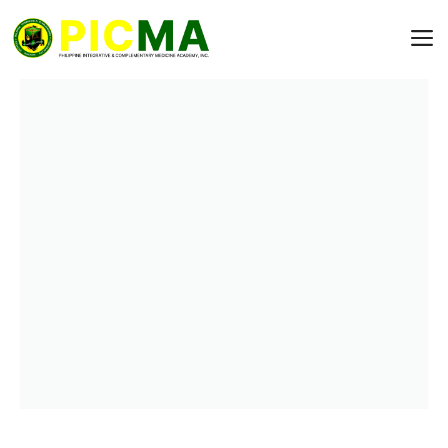
Skip
to
content