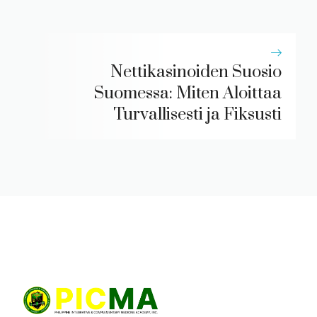
Nettikasinoiden Suosio
Suomessa: Miten Aloittaa
Turvallisesti ja Fiksusti