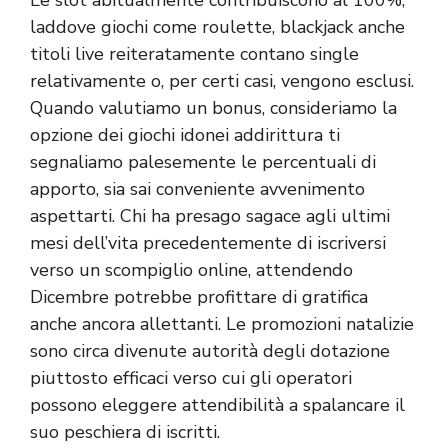
Le slot abitualmente contribuiscono al 100%,
laddove giochi come roulette, blackjack anche
titoli live reiteratamente contano single
relativamente o, per certi casi, vengono esclusi.
Quando valutiamo un bonus, consideriamo la
opzione dei giochi idonei addirittura ti
segnaliamo palesemente le percentuali di
apporto, sia sai conveniente avvenimento
aspettarti. Chi ha presago sagace agli ultimi
mesi dell’vita precedentemente di iscriversi
verso un scompiglio online, attendendo
Dicembre potrebbe profittare di gratifica
anche ancora allettanti. Le promozioni natalizie
sono circa divenute autorità degli dotazione
piuttosto efficaci verso cui gli operatori
possono eleggere attendibilità a spalancare il
suo peschiera di iscritti.