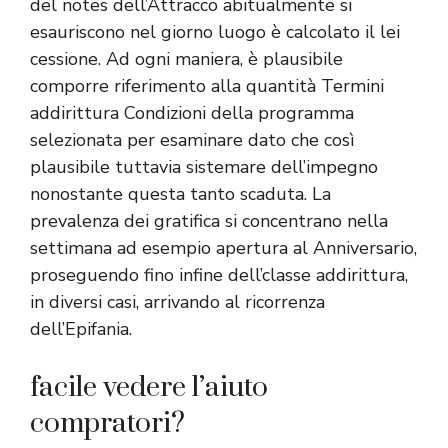
del notes dell’Attracco abitualmente si
esauriscono nel giorno luogo è calcolato il lei
cessione.
Ad ogni maniera, è plausibile
comporre riferimento alla quantità Termini
addirittura Condizioni della programma
selezionata per esaminare dato che così
plausibile tuttavia sistemare dell’impegno
nonostante questa tanto scaduta. La
prevalenza dei gratifica si concentrano nella
settimana ad esempio apertura al Anniversario,
proseguendo fino infine dell’classe addirittura,
in diversi casi, arrivando al ricorrenza
dell’Epifania.
facile vedere l’aiuto
compratori?