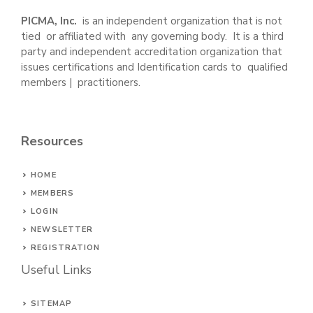
PICMA, Inc.
is an independent organization that is not
tied or affiliated with any governing body. It is a third
party and independent accreditation organization that
issues certifications and Identification cards to qualified
members | practitioners.
Resources
HOME
MEMBERS
LOGIN
NEWSLETTER
REGISTRATION
Useful Links
SITEMAP