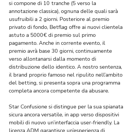
si compone di 10 tranche (5 verso la
annotazione classica), ognuna delle quali sarà
usufruibili a 2 giorni. Posteriore al premio
privato di fondo, Betflag offre ai nuovi clientela
astuto a 5000€ di premio sul primo
pagamento. Anche in corrente evento, il
premio avrà base 30 giorni, continuamente
verso allontanarsi dalla momento di
distribuzione dello identico. A nostro sentenza,
il brand proprio famoso nel ripulito nell’ambito
del betting, si presenta sopra una programma
completa ancora competente da abusare.
Star Confusione si distingue per la sua spianata
sicura ancora versatile, in app verso dispositivi
mobili di nuovo un’interfaccia user-friendly. La
licenza ADM garantisce un’esperienza di