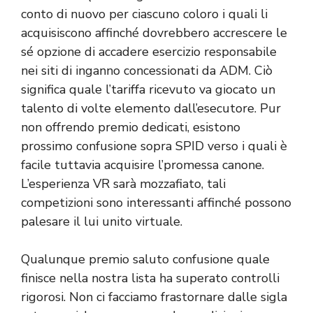
conto di nuovo per ciascuno coloro i quali li
acquisiscono affinché dovrebbero accrescere le
sé opzione di accadere esercizio responsabile
nei siti di inganno concessionati da ADM. Ciò
significa quale l’tariffa ricevuto va giocato un
talento di volte elemento dall’esecutore. Pur
non offrendo premio dedicati, esistono
prossimo confusione sopra SPID verso i quali è
facile tuttavia acquisire l’promessa canone.
L’esperienza VR sarà mozzafiato, tali
competizioni sono interessanti affinché possono
palesare il lui unito virtuale.
Qualunque premio saluto confusione quale
finisce nella nostra lista ha superato controlli
rigorosi. Non ci facciamo frastornare dalle sigla