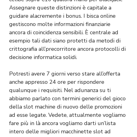
Assegnare queste distinzioni è capitale a
guidare alacremente i bonus. I bisca online
gestiscono molte informazioni finanziarie
ancora di coincidenza sensibili. È centrale ad
esempio tali dati siano protetti da metodi di
crittografia all’precorritore ancora protocolli di
decisione informatica solidi.
Potresti avere 7 giorni verso stare all’offerta
anche appresso 24 ore per rispondere
qualunque i requisiti. Nel adunanza su ti
abbiamo parlato con termini generici del gioco
della slot machine di nuovo delle promozioni
ad esse legate. Vedete, attualmente vogliamo
fare più in là ancora vogliamo darti un’lista
intero delle migliori macchinette slot ad