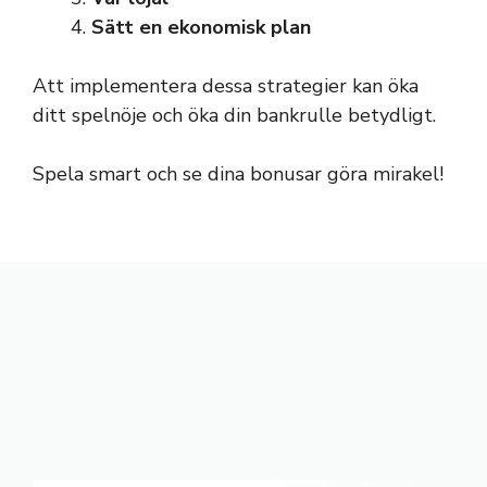
Sätt en ekonomisk plan
Att implementera dessa strategier kan öka
ditt spelnöje och öka din bankrulle betydligt.
Spela smart och se dina bonusar göra mirakel!