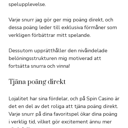
spelupplevelse.
Varje snurr jag gör ger mig poäng direkt, och
dessa poäng leder till exklusiva förmåner som
verkligen förbättrar mitt spelande.
Dessutom upprätthåller den nivåindelade
belöningsstrukturen mig motiverad att
fortsätta snurra och vinna!
Tjäna poäng direkt
Lojalitet har sina fördelar, och på Spin Casino är
det en del av det roliga att tjäna poäng direkt.
Varje snurr på dina favoritspel ökar dina poäng
i verklig tid, vilket gör excitement ännu mer