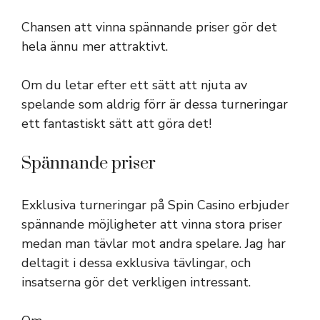
Chansen att vinna spännande priser gör det
hela ännu mer attraktivt.
Om du letar efter ett sätt att njuta av
spelande som aldrig förr är dessa turneringar
ett fantastiskt sätt att göra det!
Spännande priser
Exklusiva turneringar på Spin Casino erbjuder
spännande möjligheter att vinna stora priser
medan man tävlar mot andra spelare. Jag har
deltagit i dessa exklusiva tävlingar, och
insatserna gör det verkligen intressant.