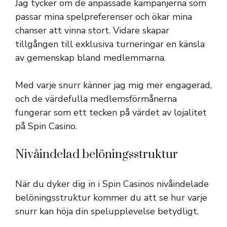
Jag tycker om de anpassade kampanjerna som
passar mina spelpreferenser och ökar mina
chanser att vinna stort. Vidare skapar
tillgången till exklusiva turneringar en känsla
av gemenskap bland medlemmarna.
Med varje snurr känner jag mig mer engagerad,
och de värdefulla medlemsförmånerna
fungerar som ett tecken på värdet av lojalitet
på Spin Casino.
Nivåindelad belöningsstruktur
När du dyker dig in i Spin Casinos nivåindelade
belöningsstruktur kommer du att se hur varje
snurr kan höja din spelupplevelse betydligt.