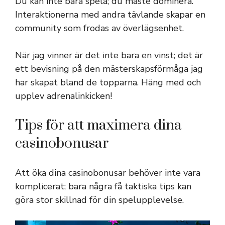
Du kan inte bara spela; du måste dominera.
Interaktionerna med andra tävlande skapar en
community som frodas av överlägsenhet.
När jag vinner är det inte bara en vinst; det är
ett bevisning på den mästerskapsförmåga jag
har skapat bland de topparna. Häng med och
upplev adrenalinkicken!
Tips för att maximera dina
casinobonusar
Att öka dina casinobonusar behöver inte vara
komplicerat; bara några få taktiska tips kan
göra stor skillnad för din spelupplevelse.