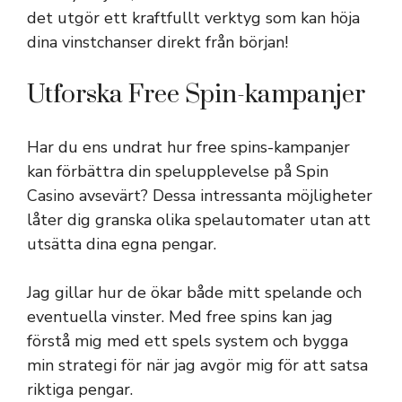
det utgör ett kraftfullt verktyg som kan höja
dina vinstchanser direkt från början!
Utforska Free Spin-kampanjer
Har du ens undrat hur free spins-kampanjer
kan förbättra din spelupplevelse på Spin
Casino avsevärt? Dessa intressanta möjligheter
låter dig granska olika spelautomater utan att
utsätta dina egna pengar.
Jag gillar hur de ökar både mitt spelande och
eventuella vinster. Med free spins kan jag
förstå mig med ett spels system och bygga
min strategi för när jag avgör mig för att satsa
riktiga pengar.