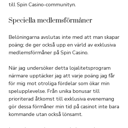
till Spin Casino-communityn.
Speciella medlemsförmåner
Belöningarna avslutas inte med att man skapar
poäng; de ger också upp en värld av exklusiva
medlemsförmåner på Spin Casino.
När jag undersöker detta lojalitetsprogram
närmare upptäcker jag att varje poäng jag får
för mig mot otroliga fördelar som ökar min
spelupplevelse. Från unika bonusar till
prioriterad åtkomst till exklusiva evenemang
gör dessa förmåner min tid på casinot inte bara
kommande utan också lönsamt.