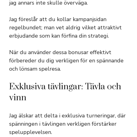
jag annars inte skulle överväga.
Jag föreslår att du kollar kampanjsidan
regelbundet; man vet aldrig vilket attraktivt
erbjudande som kan förfina din strategi.
När du använder dessa bonusar effektivt
förbereder du dig verkligen för en spännande
och lönsam spelresa.
Exklusiva tävlingar: Tävla och
vinn
Jag älskar att delta i exklusiva turneringar, där
spänningen i tävlingen verkligen förstärker
spelupplevelsen.