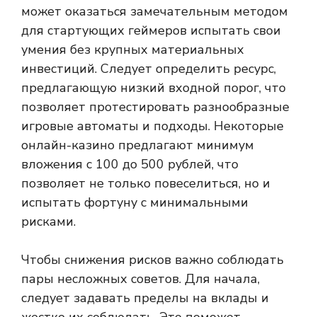
может оказаться замечательным методом
для стартующих геймеров испытать свои
умения без крупных материальных
инвестиций. Следует определить ресурс,
предлагающую низкий входной порог, что
позволяет протестировать разнообразные
игровые автоматы и подходы. Некоторые
онлайн-казино предлагают минимум
вложения с 100 до 500 рублей, что
позволяет не только повеселиться, но и
испытать фортуну с минимальными
рисками.
Чтобы снижения рисков важно соблюдать
пары несложных советов. Для начала,
следует задавать пределы на вклады и