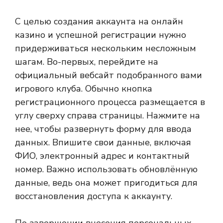
С целью создания аккаунта на онлайн
казино и успешной регистрации нужно
придерживаться нескольким несложным
шагам. Во-первых, перейдите на
официальный вебсайт подобранного вами
игрового клуба. Обычно кнопка
регистрационного процесса размещается в
углу сверху справа страницы. Нажмите на
нее, чтобы развернуть форму для ввода
данных. Впишите свои данные, включая
ФИО, электронный адрес и контактный
номер. Важно использовать обновлённую
данные, ведь она может пригодиться для
восстановления доступа к аккаунту.