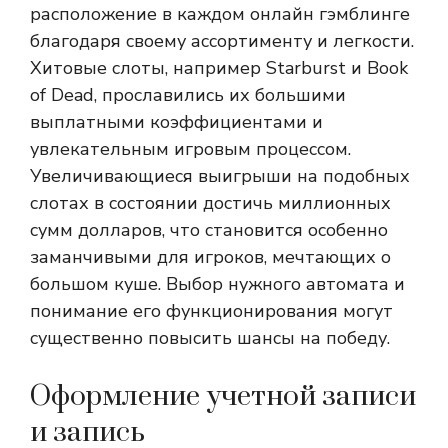
расположение в каждом онлайн гэмблинге
благодаря своему ассортименту и легкости.
Хитовые слоты, например Starburst и Book
of Dead, прославились их большими
выплатными коэффициентами и
увлекательным игровым процессом.
Увеличивающиеся выигрыши на подобных
слотах в состоянии достичь миллионных
сумм долларов, что становится особенно
заманчивыми для игроков, мечтающих о
большом куше. Выбор нужного автомата и
понимание его функционирования могут
существенно повысить шансы на победу.
Оформление учетной записи
и запись