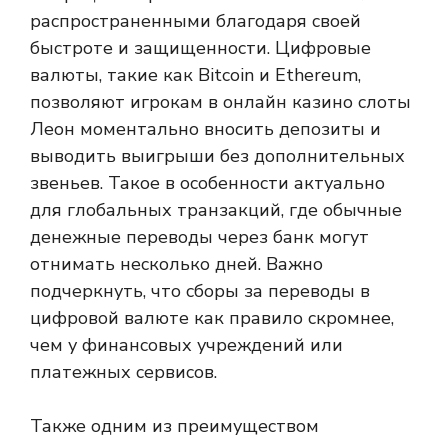
распространенными благодаря своей
быстроте и защищенности. Цифровые
валюты, такие как Bitcoin и Ethereum,
позволяют игрокам в онлайн казино слоты
Леон моментально вносить депозиты и
выводить выигрыши без дополнительных
звеньев. Такое в особенности актуально
для глобальных транзакций, где обычные
денежные переводы через банк могут
отнимать несколько дней. Важно
подчеркнуть, что сборы за переводы в
цифровой валюте как правило скромнее,
чем у финансовых учреждений или
платежных сервисов.
Также одним из преимуществом