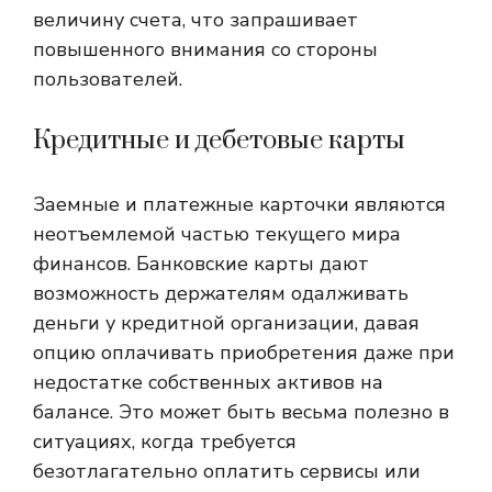
величину счета, что запрашивает
повышенного внимания со стороны
пользователей.
Кредитные и дебетовые карты
Заемные и платежные карточки являются
неотъемлемой частью текущего мира
финансов. Банковские карты дают
возможность держателям одалживать
деньги у кредитной организации, давая
опцию оплачивать приобретения даже при
недостатке собственных активов на
балансе. Это может быть весьма полезно в
ситуациях, когда требуется
безотлагательно оплатить сервисы или