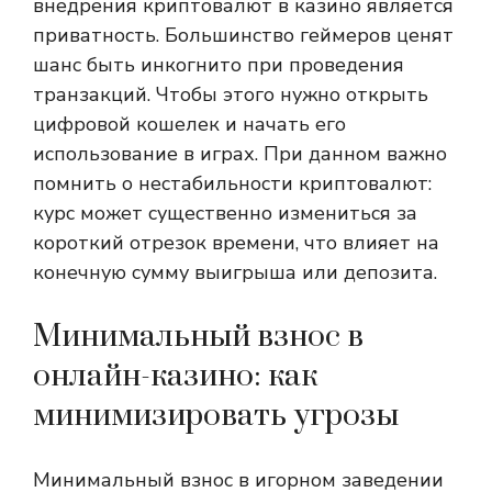
внедрения криптовалют в казино является
приватность. Большинство геймеров ценят
шанс быть инкогнито при проведения
транзакций. Чтобы этого нужно открыть
цифровой кошелек и начать его
использование в играх. При данном важно
помнить о нестабильности криптовалют:
курс может существенно измениться за
короткий отрезок времени, что влияет на
конечную сумму выигрыша или депозита.
Минимальный взнос в
онлайн-казино: как
минимизировать угрозы
Минимальный взнос в игорном заведении