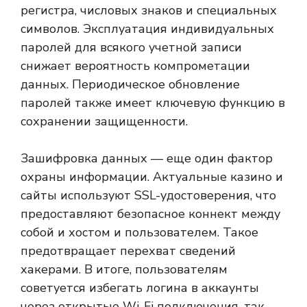
регистра, числовых знаков и специальных
символов. Эксплуатация индивидуальных
паролей для всякого учетной записи
снижает вероятность компрометации
данных. Периодическое обновление
паролей также имеет ключевую функцию в
сохранении защищенности.
Зашифровка данных — еще один фактор
охраны информации. Актуальные казино и
сайты используют SSL-удостоверения, что
предоставляют безопасное коннект между
собой и хостом и пользователем. Такое
предотвращает перехват сведений
хакерами. В итоге, пользователям
советуется избегать логина в аккаунты
через открытые Wi-Fi подключения, так