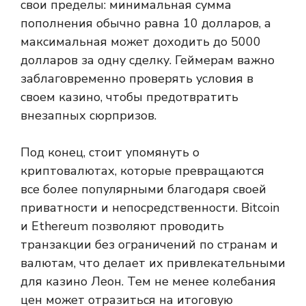
свои пределы: минимальная сумма
пополнения обычно равна 10 долларов, а
максимальная может доходить до 5000
долларов за одну сделку. Геймерам важно
заблаговременно проверять условия в
своем казино, чтобы предотвратить
внезапных сюрпризов.
Под конец, стоит упомянуть о
криптовалютах, которые превращаются
все более популярными благодаря своей
приватности и непосредственности. Bitcoin
и Ethereum позволяют проводить
транзакции без ограничений по странам и
валютам, что делает их привлекательными
для казино Леон. Тем не менее колебания
цен может отразиться на итоговую