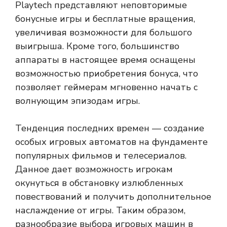
Playtech представляют неповторимые
бонусные игры и бесплатные вращения,
увеличивая возможности для большого
выигрыша. Кроме того, большинство
аппараты в настоящее время оснащены
возможностью приобретения бонуса, что
позволяет геймерам мгновенно начать с
волнующим эпизодам игры.
Тенденция последних времен — создание
особых игровых автоматов на фундаменте
популярных фильмов и телесериалов.
Данное дает возможность игрокам
окунуться в обстановку излюбленных
повествований и получить дополнительное
наслаждение от игры. Таким образом,
разнообразие выбора игровых машин в