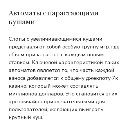
Автоматы с нарастающими
кушами
Слоты с увеличивающимися кушами
представляют собой особую группу игр, где
объем приза растет с каждым новым
ставком. Ключевой характеристикой таких
автоматов является то, что часть каждой
взноса добавляется к общему джекпоту 7к
казино, который может составлять
миллионов долларов. Это становится этих
чрезвычайно привлекательными для
пользователей, желающих выиграть
крупный куш.