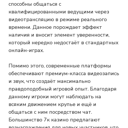
способны общаться с
квалифицированными ведущими через
видеотрансляцию в режиме реального
времени. Данное порождает эффект
наличия и вносит элемент уверенности,
который нередко недостаёт в стандартных
онлайн-играх.
Помимо этого, современные платформы
обеспечивают премиум-класса видеозапись
и звук, что создаёт максимально
правдоподобный игровой опыт. Благодаря
данному игроки могут наблюдать на
всяким движением крупье и ещё и
общаться с ним посредством чат.
Большинство 7к казино предлагают
вознаграждения для новых участников, что