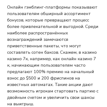
Онлайн гэмблинг-платформы показывают
пользователям обширный ассортимент
бонусов, которые превращают процесс
более привлекательной и выгодной. Среди
наиболее распространённых
вознаграждений замечаются
приветственные пакеты, что могут
составлять сотен баксов. Скажем, в казино
казино 7к, например, как
онлайн казино 7
к
, начинающим пользователям часто
предлагают 100% премию на начальный
взнос до $500 и 200 фриспинов на
известных автоматах. Такие акции дают
возможность игрокам стартовать партию с
двойным счетом и увеличить свои шансы
на выигрыш.