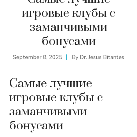
игровые клубы с
заманчивыми
бонусами
September 8, 2025
By
Dr. Jesus Bitantes
Самые лучшие
игровые клубы с
заманчивыми
бонусами