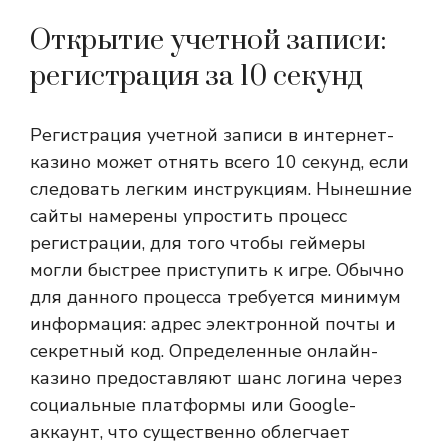
Открытие учетной записи:
регистрация за 10 секунд
Регистрация учетной записи в интернет-
казино может отнять всего 10 секунд, если
следовать легким инструкциям. Нынешние
сайты намерены упростить процесс
регистрации, для того чтобы геймеры
могли быстрее приступить к игре. Обычно
для данного процесса требуется минимум
информация: адрес электронной почты и
секретный код. Определенные онлайн-
казино предоставляют шанс логина через
социальные платформы или Google-
аккаунт, что существенно облегчает