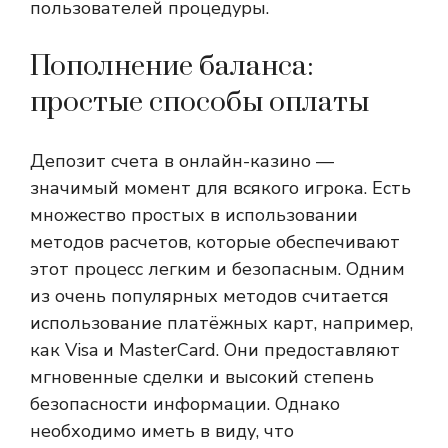
пользователей процедуры.
Пополнение баланса:
простые способы оплаты
Депозит счета в онлайн-казино —
значимый момент для всякого игрока. Есть
множество простых в использовании
методов расчетов, которые обеспечивают
этот процесс легким и безопасным. Одним
из очень популярных методов считается
использование платёжных карт, например,
как Visa и MasterCard. Они предоставляют
мгновенные сделки и высокий степень
безопасности информации. Однако
необходимо иметь в виду, что