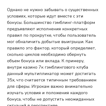
Однако не нужно забывать о существенных
условиях, которые идут вместе с эти
бонусы. Большинство гэмблинг-платформ
предъявляют исполнения конкретных
правил по прокрутке, чтобы пользователь
мог обналичить добытые выигрыши. Как
правило это фактор, который определяет,
сколько циклов необходимо обернуть
объем бонуса или вклада. К примеру,
внутри казино 7к гэмблингового клуба
данный мультипликатор может достигать
35x, что считается типичным требованием
для сферы. Игрокам важно внимательно
изучать условия и положения каждого
бонуса, чтобы не допустить неожиданных
ситуаций в перспективе.