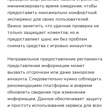
минимизировать время ожидания, чтобы
предоставить максимально комфортный
экспириенс для своих пользователей.
Важно заметить, что удачная проверка не
только защищает клиентов, но и
предоставляет шанс им без проблем
снимать средства с игровых аккаунтов.
Неправильное предоставление регламента
представления информации может
вызвать отсрочкам или даже заморозке
аккаунта. Следовательно нужно соблюдать
рекомендациям платформы и вовремя
обновлять сведения при изменении
информации. Данное обеспечивает защиту
и простоту использования сервиса для всех