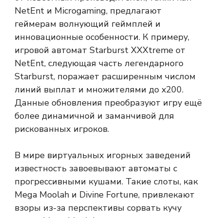
NetEnt и Microgaming, предлагают
геймерам волнующий геймплей и
инновационные особенности. К примеру,
игровой автомат Starburst XXXtreme от
NetEnt, следующая часть легендарного
Starburst, поражает расширенным числом
линий выплат и множителями до x200.
Данные обновления преобразуют игру ещё
более динамичной и заманчивой для
рискованных игроков.
В мире виртуальных игорных заведений
известность завоевывают автоматы с
прогрессивными кушами. Такие слоты, как
Mega Moolah и Divine Fortune, привлекают
взоры из-за перспективы сорвать кучу