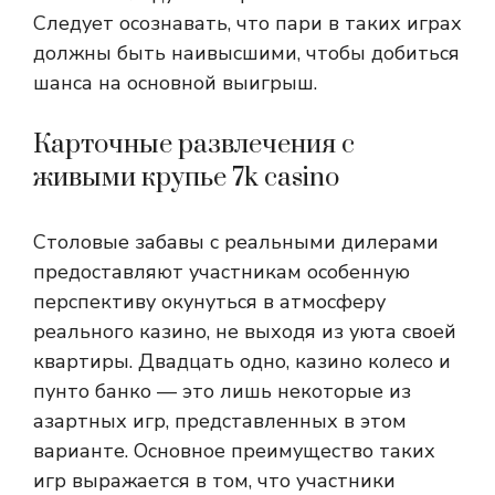
Следует осознавать, что пари в таких играх
должны быть наивысшими, чтобы добиться
шанса на основной выигрыш.
Карточные развлечения с
живыми крупье 7k casino
Столовые забавы с реальными дилерами
предоставляют участникам особенную
перспективу окунуться в атмосферу
реального казино, не выходя из уюта своей
квартиры. Двадцать одно, казино колесо и
пунто банко — это лишь некоторые из
азартных игр, представленных в этом
варианте. Основное преимущество таких
игр выражается в том, что участники