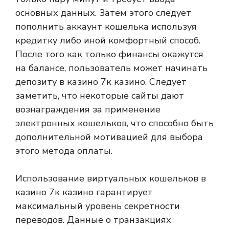
основных данных. Затем этого следует
пополнить аккаунт кошелька используя
кредитку либо иной комфортный способ.
После того как только финансы окажутся
на балансе, пользователь может начинать
депозиту в казино 7к казино. Следует
заметить, что некоторые сайты дают
вознаграждения за применение
электронных кошельков, что способно быть
дополнительной мотивацией для выбора
этого метода оплаты.
Использование виртуальных кошельков в
казино 7к казино гарантирует
максимальный уровень секретности
переводов. Данные о транзакциях