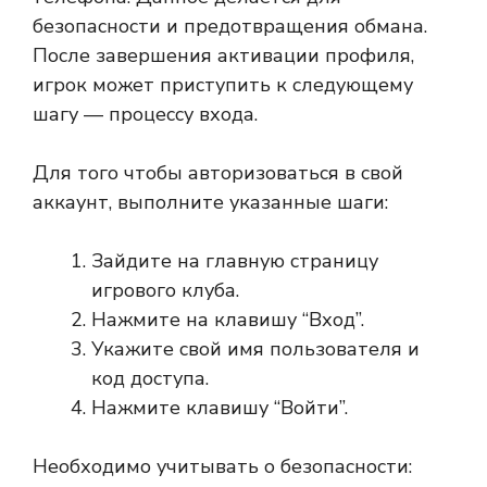
безопасности и предотвращения обмана.
После завершения активации профиля,
игрок может приступить к следующему
шагу — процессу входа.
Для того чтобы авторизоваться в свой
аккаунт, выполните указанные шаги:
Зайдите на главную страницу
игрового клуба.
Нажмите на клавишу “Вход”.
Укажите свой имя пользователя и
код доступа.
Нажмите клавишу “Войти”.
Необходимо учитывать о безопасности: