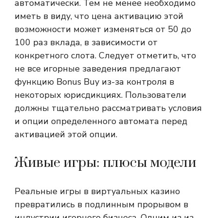
автоматически. Тем не менее необходимо
иметь в виду, что цена активацию этой
возможности может изменяться от 50 до
100 раз вклада, в зависимости от
конкретного слота. Следует отметить, что
не все игорные заведения предлагают
функцию Bonus Buy из-за контроля в
некоторых юрисдикциях. Пользователи
должны тщательно рассматривать условия
и опции определенного автомата перед
активацией этой опции.
Живые игры: плюсы модели
Реальные игры в виртуальных казино
превратились в подлинным прорывом в
индустрии игорного бизнеса. Одним из из