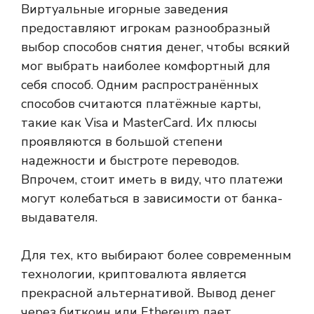
Виртуальные игорные заведения
предоставляют игрокам разнообразный
выбор способов снятия денег, чтобы всякий
мог выбрать наиболее комфортный для
себя способ. Одним распространённых
способов считаются платёжные карты,
такие как Visa и MasterCard. Их плюсы
проявляются в большой степени
надежности и быстроте переводов.
Впрочем, стоит иметь в виду, что платежи
могут колебаться в зависимости от банка-
выдавателя.
Для тех, кто выбирают более современным
технологии, криптовалюта является
прекрасной альтернативой. Вывод денег
через биткоин или Ethereum дает