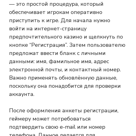
— это простой процедура, который
обеспечивает игрокам оперативно
приступить к игре. Для начала нужно
войти на интернет-страницу
предпочтительного казино и щелкнуть по
кнопке “Регистрация”. Затем пользователю
предложат ввести бланк с личными
данными: имя, фамильное имя, адрес
электронной почты, и контактный номер.
Важно применять обновлённую данные,
поскольку она понадобится для проверки
аккаунта.
После оформления анкеты регистрации,
геймеру может потребоваться
подтвердить свою e-mail или номер
телефона. Данное делается для