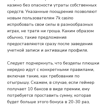
казино без опасности утраты собственных
средств. Указанные поощрения позволяют
новым пользователям 7k casino
испробовать свои силы в разнообразных
играх, не тратя ни гроша. Каким образом
обычно, такие предложения
предоставляются сразу после заведения
учетной записи и активации профиля.
Следует подчеркнуть, что бездепы плюшки
нередко идут с конкретными правилами,
включая такие, как требования по
отыгрышу. Скажем, в случае, если геймер
получает 10 баксов в виде премии, ему
потребуется проставить сумму, которая
будет больше этого бонуса в 20-30 раз,