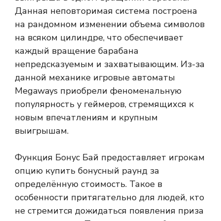
Данная неповторимая система построена
на рандомном изменении объема символов
на всяком цилиндре, что обеспечивает
каждый вращение барабана
непредсказуемым и захватывающим. Из-за
данной механике игровые автоматы
Megaways приобрели феноменальную
популярность у геймеров, стремящихся к
новым впечатлениям и крупным
выигрышам.
Функция Бонус Бай предоставляет игрокам
опцию купить бонусный раунд за
определённую стоимость. Такое в
особенности притягательно для людей, кто
не стремится дожидаться появления приза