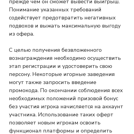
прежде чем он сможет вывести выигрыш.
Понимание указанных требований
содействует предотвратить негативных
подвохов и выжать максимальную выгоду
из офера.
С целью получения безвложенного
вознаграждения необходимо осуществить
этап регистрации и удостоверить свою
персону. Некоторые игорные заведения
могут также запросить введение
промокода. По окончании соблюдения всех
необходимых положений призовой бонус
без участия игрока начисляется на аккаунт
участника. Использование таких оферт
позволяет новым игрокам освоить
функционал платформы и определить