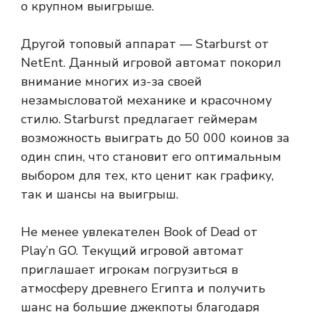
о крупном выигрыше.
Другой топовый аппарат — Starburst от
NetEnt. Данный игровой автомат покорил
внимание многих из-за своей
незамысловатой механике и красочному
стилю. Starburst предлагает геймерам
возможность выиграть до 50 000 коинов за
один спин, что становит его оптимальным
выбором для тех, кто ценит как графику,
так и шансы на выигрыш.
Не менее увлекателен Book of Dead от
Play’n GO. Текущий игровой автомат
приглашает игрокам погрузиться в
атмосферу древнего Египта и получить
шанс на большие джекпоты благодаря