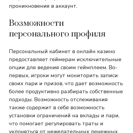
проникновения в аккаунт.
Возможности
персонального профиля
Персональный кабинет в онлайн казино
предоставляет геймерам исключительные
опции для ведения своим геймплеем. Во-
первых, игроки могут мониторить записи
своих пари и призов, что дает возможность
более продуктивно разбирать собственные
подходы. Возможность отслеживания
также содержит в себя возможность
установки ограничений на вклады и пари,
что помогает регулировать траты и
уклоняться от нежелательных денежных