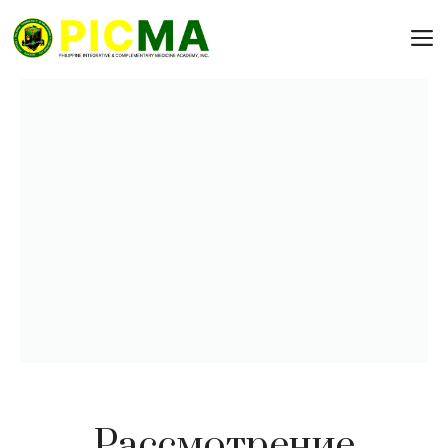
Skip
to
content
Рассмотрение