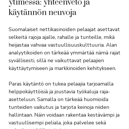
ytimessä: yhteenveto ja
käytännön neuvoja
Suomalaiset nettikasinoiden pelaajat asettavat
selkeitä rajoja ajalle, rahalle ja tunteille, mikä
heijastaa vahvaa vastuullisuuskulttuuria. Alan
analyytikoiden on tärkeää ymmärtää nämä rajat
syvällisesti, sillä ne vaikuttavat pelaajien
käyttäytymiseen ja markkinoiden kehitykseen.
Paras käytäntö on tukea pelaajia tarjoamalla
helppokäyttöisiä ja joustavia työkaluja raja-
asetteluun. Samalla on tärkeää huomioida
tunteiden vaikutus ja tarjota keinoja niiden
hallintaan. Näin voidaan rakentaa kestävämpi ja
vastuullisempi peliala, joka palvelee sekä