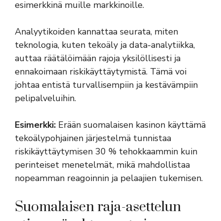
esimerkkinä muille markkinoille.
Analyytikoiden kannattaa seurata, miten
teknologia, kuten tekoäly ja data-analytiikka,
auttaa räätälöimään rajoja yksilöllisesti ja
ennakoimaan riskikäyttäytymistä. Tämä voi
johtaa entistä turvallisempiin ja kestävämpiin
pelipalveluihin.
Esimerkki:
Erään suomalaisen kasinon käyttämä
tekoälypohjainen järjestelmä tunnistaa
riskikäyttäytymisen 30 % tehokkaammin kuin
perinteiset menetelmät, mikä mahdollistaa
nopeamman reagoinnin ja pelaajien tukemisen.
Suomalaisen raja-asettelun