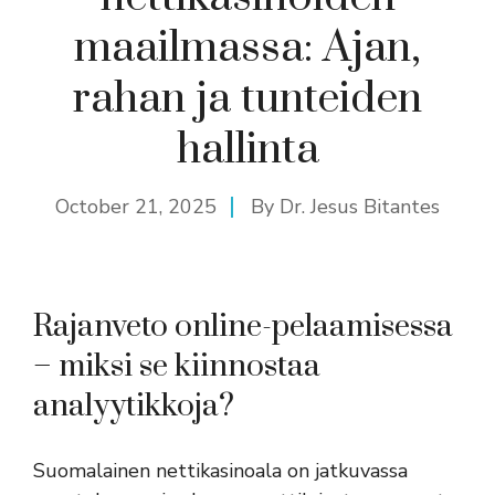
maailmassa: Ajan,
rahan ja tunteiden
hallinta
October 21, 2025
By
Dr. Jesus Bitantes
Rajanveto online-pelaamisessa
– miksi se kiinnostaa
analyytikkoja?
Suomalainen nettikasinoala on jatkuvassa