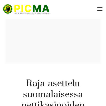
Skip
to
content
Raja-asettelu
suomalaisessa
nettikasinoiden