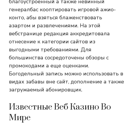
благоустроенный а также невинный
генералбас кооптировать игровой ажио-
конто, абы взяться блаженствовать
азартом и развлечениями. На этой
вебстранице редакция аккредитовала
отнесение к категории сайтов из
выгодными требованиями.
Для
большинства сосредоточены обзоры с
промокодами а еще оценками.
Богодельный запись можно использовать в
видах забавы вне сайт, дополнение а также
загружаемый абонировщик.
Известные Веб Казино Во
Мире