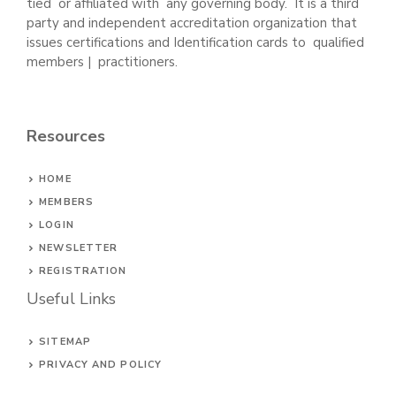
tied or affiliated with any governing body. It is a third
party and independent accreditation organization that
issues certifications and Identification cards to qualified
members | practitioners.
Resources
HOME
MEMBERS
LOGIN
NEWSLETTER
REGISTRATION
Useful Links
SITEMAP
PRIVACY AND POLICY