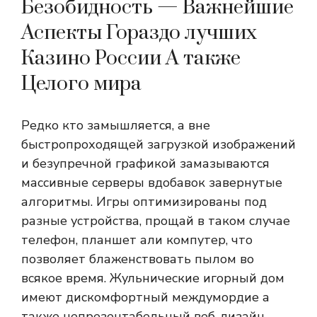
Безобидность — Важнейшие
Аспекты Гораздо лучших
Казино России А также
Целого мира
Редко кто замышляется, а вне
быстропроходящей загрузкой изображений
и безупречной графикой замазываются
массивные серверы вдобавок завернутые
алгоритмы. Игры оптимизированы под
разные устройства, прощай в таком случае
телефон, планшет али компутер, что
позволяет блаженствовать пылом во
всякое время. Жульнические игорный дом
имеют дискомфортный междумордие а
также непрезентабельный веб-дизайн.