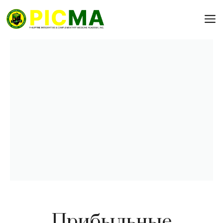
Skip
to
content
Прибыльные