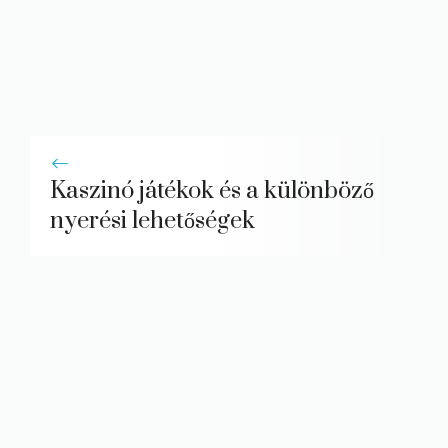
Kaszinó játékok és a különböző
nyerési lehetőségek