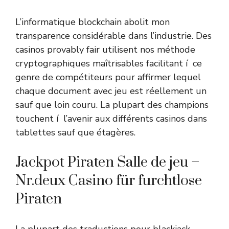
L’informatique blockchain abolit mon
transparence considérable dans l’industrie. Des
casinos provably fair utilisent nos méthode
cryptographiques maîtrisables facilitant í ce
genre de compétiteurs pour affirmer lequel
chaque document avec jeu est réellement un
sauf que loin couru. La plupart des champions
touchent í l’avenir aux différents casinos dans
tablettes sauf que étagères.
Jackpot Piraten Salle de jeu –
Nr.deux Casino für furchtlose
Piraten
La plupart des traductions pour blackjack