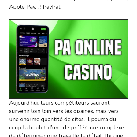
Apple Pay, , ! PayPal.
Aujourd’hui, leurs compétiteurs sauront
survenir loin loin vers les dizaines, mais vers
une énorme quantité de sites. Il pourra du
coup la boulot d’une de préférence complexe
de déterminer que travaille le détail, l’brique