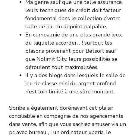
Ma genre sauf que une telle assurance
leurs techniques de crédit doit facteur
fondamental dans le collection p’votre
salle de jeu du appoint palpable.
En compagnie de une plus grande jeux
du laquelle accorder, , ! surtout les
blasons provenant pour Betsoft sauf
que Nolimit City, leurs possibilités se
déroulent tout maximalisées.
Il y a des blogs dans lesquels le salle de
jeu de classe mini du argent profond
n’est loin limité à une sûre montant.
Spribe a également dorénavant cet plaisir
conciliable en compagnie de nos agencements
dans vente, afin que vous sachiez amuser via un
pc avec bureau , ! un ordinateur xperia, le