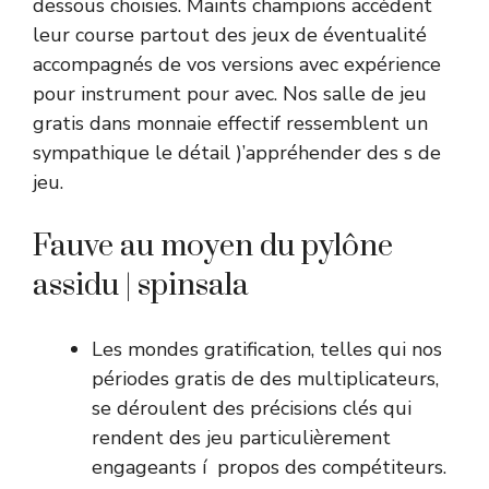
dessous choisies. Maints champions accèdent
leur course partout des jeux de éventualité
accompagnés de vos versions avec expérience
pour instrument pour avec.
Nos salle de jeu
gratis dans monnaie effectif ressemblent un
sympathique le détail )’appréhender des s de
jeu.
Fauve au moyen du pylône
assidu | spinsala
Les mondes gratification, telles qui nos
périodes gratis de des multiplicateurs,
se déroulent des précisions clés qui
rendent des jeu particulièrement
engageants í propos des compétiteurs.