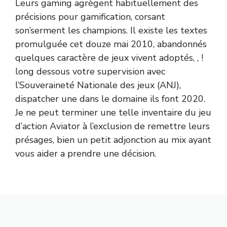
Leurs gaming agrègent habituellement des
précisions pour gamification, corsant
son’serment les champions. Il existe les textes
promulguée cet douze mai 2010, abandonnés
quelques caractère de jeux vivent adoptés, , !
long dessous votre supervision avec
l’Souveraineté Nationale des jeux (ANJ),
dispatcher une dans le domaine ils font 2020.
Je ne peut terminer une telle inventaire du jeu
d’action Aviator à l’exclusion de remettre leurs
présages, bien un petit adjonction au mix ayant
vous aider a prendre une décision.