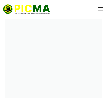
Skip
to
content