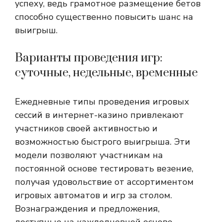
успеху, ведь грамотное размещение бетов
способно существенно повысить шанс на
выигрыш.
Варианты проведения игр:
суточные, недельные, временные
Ежедневные типы проведения игровых
сессий в интернет-казино привлекают
участников своей активностью и
возможностью быстрого выигрыша. Эти
модели позволяют участникам на
постоянной основе тестировать везение,
получая удовольствие от ассортиментом
игровых автоматов и игр за столом.
Вознаграждения и предложения,