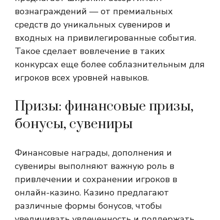
вознаграждений — от премиальных
средств до уникальных сувениров и
входных на привилегированные события.
Такое сделает вовлечение в таких
конкурсах еще более соблазнительным для
игроков всех уровней навыков.
Призы: финансовые призы,
бонусы, сувениры
Финансовые награды, дополнения и
сувениры выполняют важную роль в
привлечении и сохранении игроков в
онлайн-казино. Казино предлагают
различные формы бонусов, чтобы
увеличивать увлеченность и поддержать