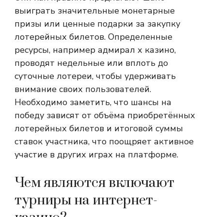
выиграть значительные монетарные
призы или ценные подарки за закупку
лотерейных билетов. Определенные
ресурсы, например
адмирал х казино
,
проводят недельные или вплоть до
суточные лотереи, чтобы удерживать
внимание своих пользователей.
Необходимо заметить, что шансы на
победу зависят от объёма приобретённых
лотерейных билетов и итоговой суммы
ставок участника, что поощряет активное
участие в других играх на платформе.
Чем являются включают
турниры на интернет-