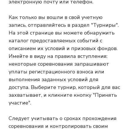
электронную почту или телефон.
Как только вы вошли в свой учетную
запись, отправляйтесь в раздел "Турниры".
На этой странице вы можете обнаружить
каталог предоставляемых событий с
описанием их условий и призовых фондов.
Имейте в виду на правила вступления:
некоторые соревнования запрашивают
уплаты регистрационного взноса или
выполнения заданных условий для
доступа. Выберите турнир, который для вас
захватывает, и кликните кнопку "Принять
участие".
Следует учитывать о сроках прохождения
соревнования и контролировать своим