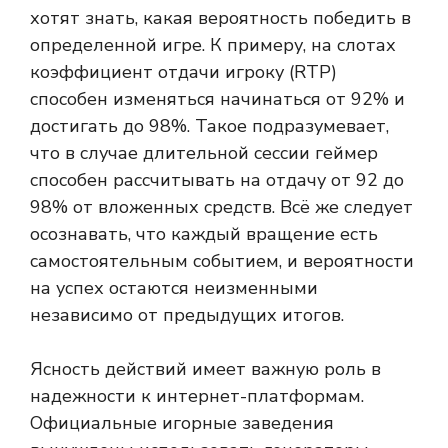
хотят знать, какая вероятность победить в
определенной игре. К примеру, на слотах
коэффициент отдачи игроку (RTP)
способен изменяться начинаться от 92% и
достигать до 98%. Такое подразумевает,
что в случае длительной сессии геймер
способен рассчитывать на отдачу от 92 до
98% от вложенных средств. Всё же следует
осознавать, что каждый вращение есть
самостоятельным событием, и вероятности
на успех остаются неизменными
независимо от предыдущих итогов.
Ясность действий имеет важную роль в
надежности к интернет-платформам.
Официальные игорные заведения