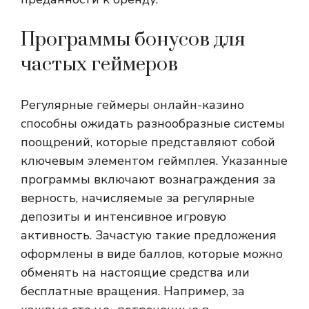
Программы бонусов для
частых геймеров
Регулярные геймеры онлайн-казино
способны ожидать разнообразные системы
поощрений, которые представляют собой
ключевым элементом геймплея. Указанные
программы включают вознаграждения за
верность, начисляемые за регулярные
депозиты и интенсивное игровую
активность. Зачастую такие предложения
оформлены в виде баллов, которые можно
обменять на настоящие средства или
бесплатные вращения. Например, за