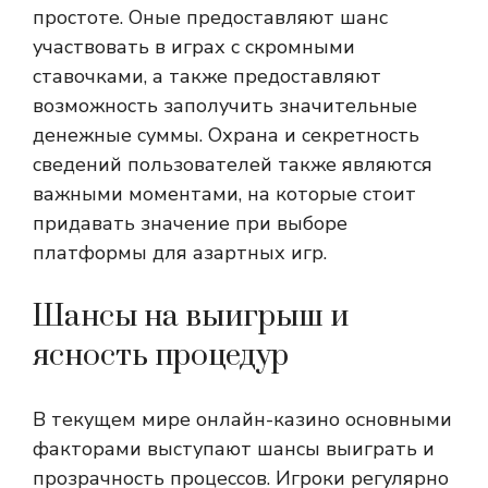
простоте. Оные предоставляют шанс
участвовать в играх с скромными
ставочками, а также предоставляют
возможность заполучить значительные
денежные суммы. Охрана и секретность
сведений пользователей также являются
важными моментами, на которые стоит
придавать значение при выборе
платформы для азартных игр.
Шансы на выигрыш и
ясность процедур
В текущем мире онлайн-казино основными
факторами выступают шансы выиграть и
прозрачность процессов. Игроки регулярно