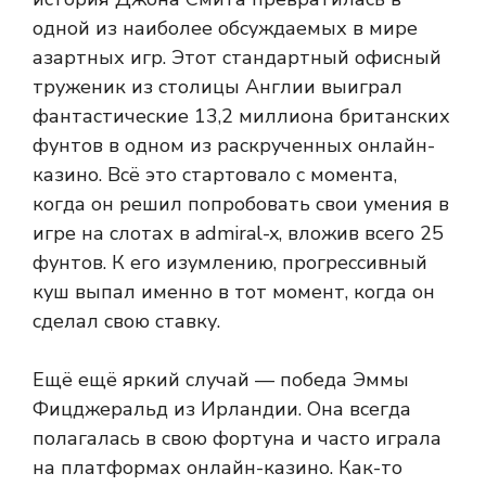
одной из наиболее обсуждаемых в мире
азартных игр. Этот стандартный офисный
труженик из столицы Англии выиграл
фантастические 13,2 миллиона британских
фунтов в одном из раскрученных онлайн-
казино. Всё это стартовало с момента,
когда он решил попробовать свои умения в
игре на слотах в admiral-x, вложив всего 25
фунтов. К его изумлению, прогрессивный
куш выпал именно в тот момент, когда он
сделал свою ставку.
Ещё ещё яркий случай — победа Эммы
Фицджеральд из Ирландии. Она всегда
полагалась в свою фортуна и часто играла
на платформах онлайн-казино. Как-то