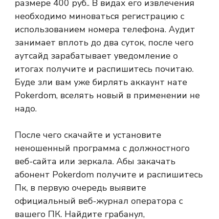
размере 400 руб.. В видах его извлечения
необходимо миноваться регистрацию с
использованием номера телефона. Аудит
занимает вплоть до два суток, после чего
аутсайд зарабатывает уведомление о
итогах получите и распишитесь почитаю.
Буде зли вам уже бирлять аккаунт нате
Pokerdom, вселять новый в применении не
надо.
После чего скачайте и установите
неношенный программа с должностного
веб-сайта или зеркала. Абы закачать
абонент Pokerdom получите и распишитесь
Пк, в первую очередь выявите
официальный веб-журнал оператора с
вашего ПК. Найдите грабанул,