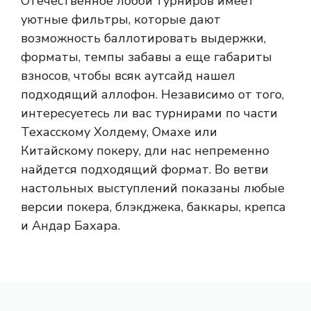
Отечественное лобби турниров имеет
уютные фильтры, которые дают
возможность баллотировать выдержки,
форматы, темпы забавы а еще габариты
взносов, чтобы всяк аутсайд нашел
подходящий аллофон. Независимо от того,
интересуетесь ли вас турнирами по части
Техасскому Холдему, Омахе или
Китайскому покеру, дли нас непременно
найдется подходящий формат. Во ветви
настольных выступлений показаны любые
версии покера, блэкджека, баккары, крепса
и Андар Бахара.