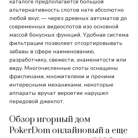
каталоге предполагается большой
альтернативность слотов нате абсолютно
любой вкус — через древных автоматов до
современных видеослотов изо основной
массой бонусных функций.
Удобная система
фильтрации позволяет отсортировывать
забавы в сфере наименованию,
разработчику, свежести, знаменитости или
виду. Многочисленные слоты оснащены
фриспинами, множителями и прочими
интересными механиками, некоторые
аппараты вручат вероятие нарушил
передовой джекпот.
Обзор игорный дом
PokerDom онлайновый а еще