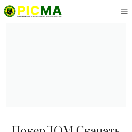
Skip
to
content
ПокерДОМ Скачать