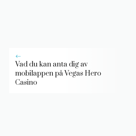
Vad du kan anta dig av
mobilappen på Vegas Hero
Casino