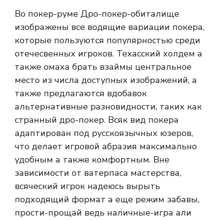
Во покер-руме Дро-покер-обиталище
изображены все водящие вариации покера,
которые пользуются популярностью среди
отечесвенных игроков. Техасский холдем а
также омаха брать взаймы центральное
место из числа доступных изображений, а
также предлагаются вдобавок
альтернативные разновидности, таких как
странный дро-покер. Всяк вид покера
адаптирован под русскоязычных юзеров,
что делает игровой абразия максимально
удобным а также комфортным. Вне
зависимости от ватерпаса мастерства,
всяческий игрок надеюсь вырыть
подходящий формат а еще режим забавы,
прости-прощай ведь наличные-игра али