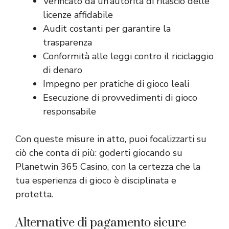
Verificato da un’autorità di rilascio delle
licenze affidabile
Audit costanti per garantire la
trasparenza
Conformità alle leggi contro il riciclaggio
di denaro
Impegno per pratiche di gioco leali
Esecuzione di provvedimenti di gioco
responsabile
Con queste misure in atto, puoi focalizzarti su
ciò che conta di più: goderti giocando su
Planetwin 365 Casino, con la certezza che la
tua esperienza di gioco è disciplinata e
protetta.
Alternative di pagamento sicure