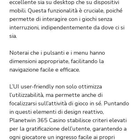
eccellente sia su desktop che su dispositivi
mobili. Questa funzionalità è cruciale, poiché
permette di interagire con i giochi senza
interruzioni, indipendentemente da dove ci si
sia.
Noterai che i pulsanti e i menu hanno
dimensioni appropriate, facilitando la
navigazione facile e efficace.
L’UI user-friendly non solo ottimizza
l’utilizzabilità, ma permette anche di
focalizzarsi sull’attività di gioco in sé. Puntando
in questi elementi di design reattivo,
Planetwin 365 Casino stabilisce criteri elevati
per la gratificazione dell’utente, garantendo a
ogni giocatore un ingresso facile ai propri