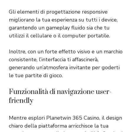
Gli elementi di progettazione responsive
migliorano la tua esperienza su tutti i device,
garantendo un gameplay fluido sia che tu
utilizzi il cellulare o il computer portatile.
Inoltre, con un forte effetto visivo e un marchio
consistente, l’interfaccia ti affascinerà,
generando un’atmosfera invitante per goderti
le tue partite di gioco.
Funzionalità di navigazione user-
friendly
Mentre esplori Planetwin 365 Casino, il design
chiaro della piattaforma arricchisce la tua