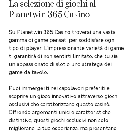
La selezione di giochi al
Planetwin 365 Casino
Su Planetwin 365 Casino troverai una vasta
gamma di game pensati per soddisfare ogni
tipo di player. L’impressionante varietà di game
ti garantirà di non sentirti limitato, che tu sia
un appassionato di slot o uno stratega dei
game da tavolo.
Puoi immergerti nei capolavori preferiti e
scoprire un gioco innovativo attraverso giochi
esclusivi che caratterizzano questo casinò.
Offrendo argomenti unici e caratteristiche
distintive, questi giochi esclusivi non solo
migliorano la tua esperienza, ma presentano