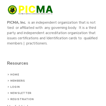
PICMA, Inc.
is an independent organization that is not
tied or affiliated with any governing body. It is a third
party and independent accreditation organization that
issues certifications and Identification cards to qualified
members | practitioners.
Resources
HOME
MEMBERS
LOGIN
NEWSLETTER
REGISTRATION