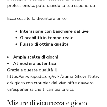
professionista, potenziando la tua esperienza.
Ecco cosa lo fa diventare unico:
Interazione con banchiere dal live
Giocabilità in tempo reale
Flusso di ottima qualità
Ampia scelta di giochi
Atmosfera autentica
Grazie a queste qualità, il
https://en.wikipedia.org/wiki/Game_Show_Netw
ork
gioco con croupier dal vivo offre davvero
un’esperienza che ti cambia la vita.
Misure di sicurezza e gioco