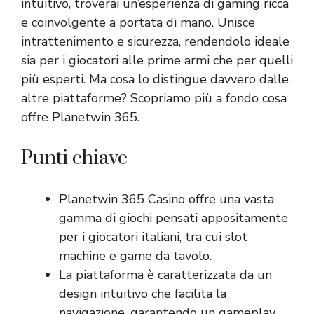
intuitivo, troverai un’esperienza di gaming ricca
e coinvolgente a portata di mano. Unisce
intrattenimento e sicurezza, rendendolo ideale
sia per i giocatori alle prime armi che per quelli
più esperti. Ma cosa lo distingue davvero dalle
altre piattaforme? Scopriamo più a fondo cosa
offre Planetwin 365.
Punti chiave
Planetwin 365 Casino offre una vasta
gamma di giochi pensati appositamente
per i giocatori italiani, tra cui slot
machine e game da tavolo.
La piattaforma è caratterizzata da un
design intuitivo che facilita la
navigazione, garantendo un gameplay