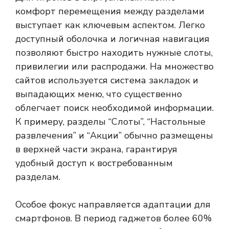
комфорт перемещения между разделами
выступает как ключевым аспектом. Легко
доступный оболочка и логичная навигация
позволяют быстро находить нужные слоты,
привилегии или распродажи. На множество
сайтов используется система закладок и
выпадающих меню, что существенно
облегчает поиск необходимой информации.
К примеру, разделы “Слоты”, “Настольные
развлечения” и “Акции” обычно размещены
в верхней части экрана, гарантируя
удобный доступ к востребованным
разделам.
Особое фокус направляется адаптации для
смартфонов. В период гаджетов более 60%