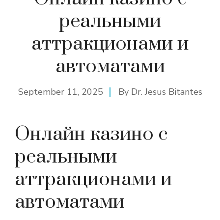
реальными
аттракционами и
автоматами
September 11, 2025
By
Dr. Jesus Bitantes
Онлайн казино с
реальными
аттракционами и
автоматами