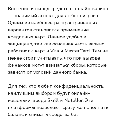
Внесение и вывод средств в онлайн-казино
— значимый аспект для любого игрока.
Одним из наиболее распространённых
вариантов становится применение
кредитных карт. Данное удобно и
защищено, так как основная часть казино
работают с карты Visa и MasterCard. Тем не
менее стоит учитывать, что при выводе
финансов могут взиматься сборы, которые
зависят от условий данного банка.
Для тех, кто любит конфиденциальность,
наилучшим выбором будут онлайн-
кошельки, вроде Skrill и Neteller. Эти
платформы позволяют сразу же пополнять
баланс и снимать средства без