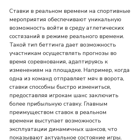
Ставки в реальном времени на спортивные
мероприятия обеспечивают уникальную
возможность войти в среду атлетических
состязаний в режиме реального времени.
Такой тип беттинга дает возможность
участникам осуществлять прогнозы во
время соревнования, адаптируясь к
изменениям на площадке. Например, когда
одна из команд отправляет мяч в ворота,
ставки способны быстро измениться,
предоставляя игрокам шанс заключить
более прибыльную ставку. Главным
преимуществом ставок в реальном
времени выступает возможность
эксплуатации динамичных шансов, что
показывают актуальное состояние игры.