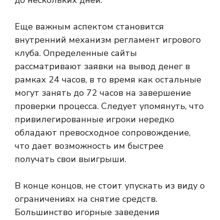
до нескольких дней.
Еще важным аспектом становится
внутренний механизм регламент игрового
клуба. Определенные сайты
рассматривают заявки на вывод денег в
рамках 24 часов, в то время как остальные
могут занять до 72 часов на завершение
проверки процесса. Следует упомянуть, что
привилегированные игроки нередко
обладают превосходное сопровождение,
что дает возможность им быстрее
получать свои выигрыши.
В конце концов, не стоит упускать из виду о
ограничениях на снятие средств.
Большинство игорные заведения