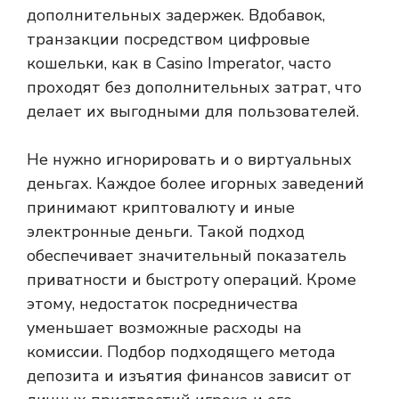
дополнительных задержек. Вдобавок,
транзакции посредством цифровые
кошельки, как в Casino Imperator, часто
проходят без дополнительных затрат, что
делает их выгодными для пользователей.
Не нужно игнорировать и о виртуальных
деньгах. Каждое более игорных заведений
принимают криптовалюту и иные
электронные деньги. Такой подход
обеспечивает значительный показатель
приватности и быстроту операций. Кроме
этому, недостаток посредничества
уменьшает возможные расходы на
комиссии. Подбор подходящего метода
депозита и изъятия финансов зависит от