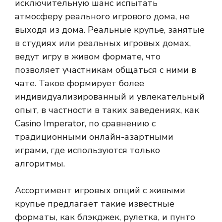
исключительную шанс испытать
атмосферу реального игрового дома, не
выходя из дома. Реальные крупье, занятые
в студиях или реальных игровых домах,
ведут игру в живом формате, что
позволяет участникам общаться с ними в
чате. Такое формирует более
индивидуализированный и увлекательный
опыт, в частности в таких заведениях, как
Casino Imperator, по сравнению с
традиционными онлайн-азартными
играми, где используются только
алгоритмы.
Ассортимент игровых опций с живыми
крупье предлагает такие известные
форматы, как блэкджек, рулетка, и пунто