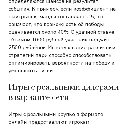
определяются шансов на результат
события. К примеру, если коэффициент на
выигрыш команды составляет 2.5, это
означает, что возможность её победы
оценивается около 40%. С удачной ставке
объемом 1000 рублей участник получит
2500 рублёвок. Использование различных
стратегий пари способно способствовать
оптимизировать вероятности на победу и
уменьшить риски.
Игры с реальными дилерами
в варианте сети
Игры с реальными крупье в формате
онлайн предоставляют игрокам