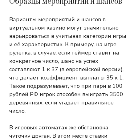
Образцы мероприятий и шансов
Варианты мероприятий и шансов в
виртуальном казино могут значительно
варьироваться в учитывая категории игры
и её характеристик. К примеру, на игре
рулетка, в случае, если геймер ставит на
конкретное число, шанс на успех
составляют 1 к 37 (в европейской версии),
что делает коэффициент выплаты 35 к 1.
Такое подразумевает, что при пари в 100
рублей РФ игрок способен выиграть 3500
деревянных, если угадает правильное
число.
В игровых автоматах же обстановка
чуточку другая. В этом месте ставки