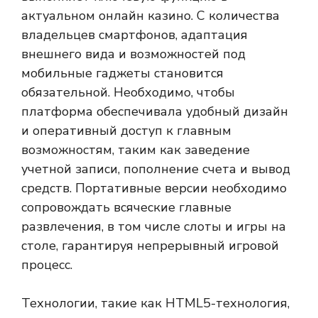
актуальном онлайн казино. С количества
владельцев смартфонов, адаптация
внешнего вида и возможностей под
мобильные гаджеты становится
обязательной. Необходимо, чтобы
платформа обеспечивала удобный дизайн
и оперативный доступ к главным
возможностям, таким как заведение
учетной записи, пополнение счета и вывод
средств. Портативные версии необходимо
сопровождать всяческие главные
развлечения, в том числе слоты и игры на
столе, гарантируя непрерывный игровой
процесс.
Технологии, такие как HTML5-технология,