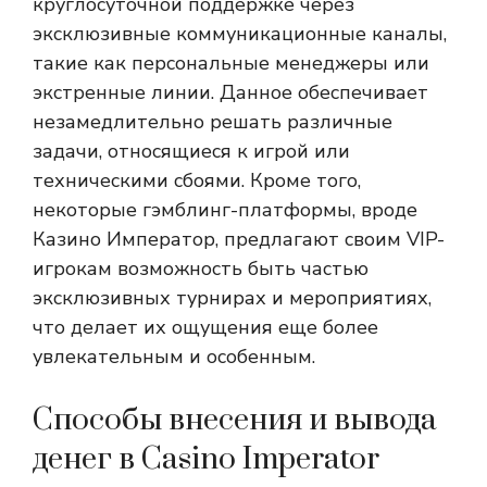
круглосуточной поддержке через
эксклюзивные коммуникационные каналы,
такие как персональные менеджеры или
экстренные линии. Данное обеспечивает
незамедлительно решать различные
задачи, относящиеся к игрой или
техническими сбоями. Кроме того,
некоторые гэмблинг-платформы, вроде
Казино Император, предлагают своим VIP-
игрокам возможность быть частью
эксклюзивных турнирах и мероприятиях,
что делает их ощущения еще более
увлекательным и особенным.
Способы внесения и вывода
денег в Casino Imperator