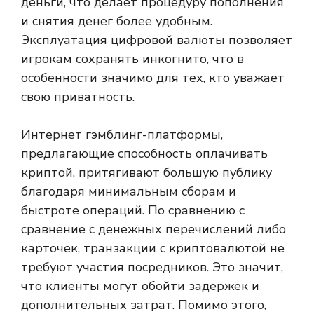
деньги, что делает процедуру пополнения
и снятия денег более удобным.
Эксплуатация цифровой валюты позволяет
игрокам сохранять инкогнито, что в
особенности значимо для тех, кто уважает
свою приватность.
Интернет гэмблинг-платформы,
предлагающие способность оплачивать
криптой, притягивают большую публику
благодаря минимальным сборам и
быстроте операций. По сравнению с
сравнение с денежных перечислений либо
карточек, транзакции с криптовалютой не
требуют участия посредников. Это значит,
что клиенты могут обойти задержек и
дополнительных затрат. Помимо этого,