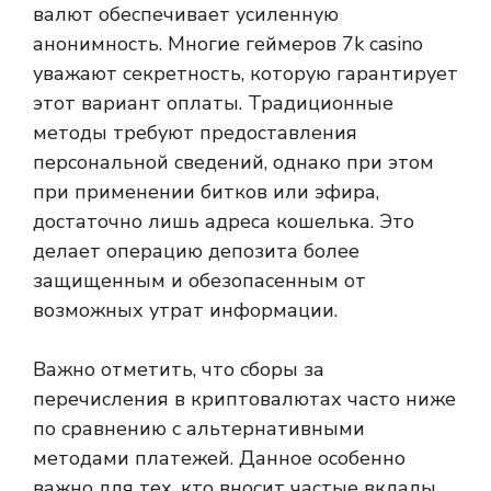
валют обеспечивает усиленную
анонимность. Многие геймеров 7k casino
уважают секретность, которую гарантирует
этот вариант оплаты. Традиционные
методы требуют предоставления
персональной сведений, однако при этом
при применении битков или эфира,
достаточно лишь адреса кошелька. Это
делает операцию депозита более
защищенным и обезопасенным от
возможных утрат информации.
Важно отметить, что сборы за
перечисления в криптовалютах часто ниже
по сравнению с альтернативными
методами платежей. Данное особенно
важно для тех, кто вносит частые вклады