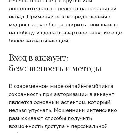
себе бесплатные раскрутки или
дополнительные средства на начальный
вклад. Применяйте эти предложения с
мудростью, чтобы расширить свои шансы
на победу и сделать азартное занятие еще
более захватывающей!
Вход в аккаунт:
безопасность и методы
В современном мире онлайн-гемблинга
сохранность при авторизации в аккаунт
является основным аспектом, который
нельзя упускать. Мошенники интенсивно
разыскивают способы получить
возможность доступа к персональной