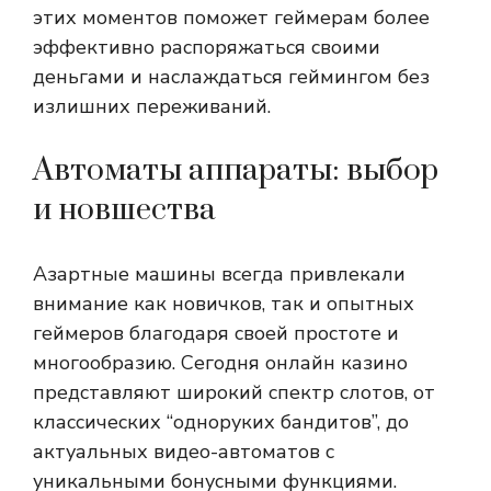
этих моментов поможет геймерам более
эффективно распоряжаться своими
деньгами и наслаждаться геймингом без
излишних переживаний.
Автоматы аппараты: выбор
и новшества
Азартные машины всегда привлекали
внимание как новичков, так и опытных
геймеров благодаря своей простоте и
многообразию. Сегодня онлайн казино
представляют широкий спектр слотов, от
классических “одноруких бандитов”, до
актуальных видео-автоматов с
уникальными бонусными функциями.