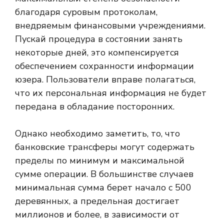
благодаря суровым протоколам,
внедряемым финансовыми учреждениями.
Пускай процедура в состоянии занять
некоторые дней, это компенсируется
обеспечением сохранности информации
юзера. Пользователи вправе полагаться,
что их персональная информация не будет
передана в обладание посторонних.
Однако необходимо заметить, то, что
банковские трансферы могут содержать
пределы по минимум и максимальной
сумме операции. В большинстве случаев
минимальная сумма берет начало с 500
деревянных, а предельная достигает
миллионов и более, в зависимости от