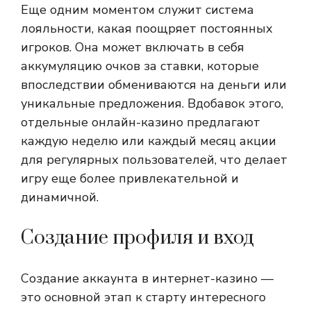
Еще одним моментом служит система
лояльности, какая поощряет постоянных
игроков. Она может включать в себя
аккумуляцию очков за ставки, которые
впоследствии обмениваются на деньги или
уникальные предложения. Вдобавок этого,
отдельные онлайн-казино предлагают
каждую неделю или каждый месяц акции
для регулярных пользователей, что делает
игру еще более привлекательной и
динамичной.
Создание профиля и вход
Создание аккаунта в интернет-казино —
это основной этап к старту интересного