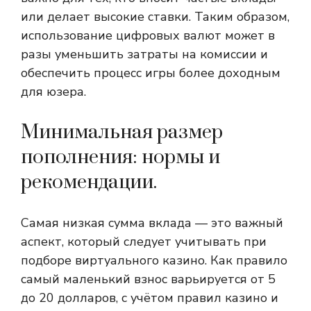
или делает высокие ставки. Таким образом,
использование цифровых валют может в
разы уменьшить затраты на комиссии и
обеспечить процесс игры более доходным
для юзера.
Минимальная размер
пополнения: нормы и
рекомендации.
Самая низкая сумма вклада — это важный
аспект, который следует учитывать при
подборе виртуального казино. Как правило
самый маленький взнос варьируется от 5
до 20 долларов, с учётом правил казино и