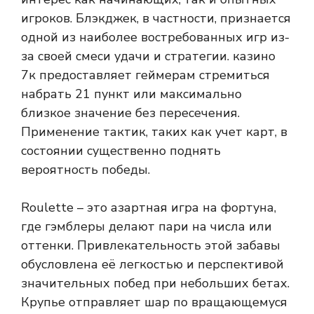
игроков. Блэкджек, в частности, признается
одной из наиболее востребованных игр из-
за своей смеси удачи и стратегии. казино
7к предоставляет геймерам стремиться
набрать 21 пункт или максимально
близкое значение без пересечения.
Применение тактик, таких как учет карт, в
состоянии существенно поднять
вероятность победы.
Roulette – это азартная игра на фортуна,
где гэмблеры делают пари на числа или
оттенки. Привлекательность этой забавы
обусловлена её легкостью и перспективой
значительных побед при небольших бетах.
Крупье отправляет шар по вращающемуся