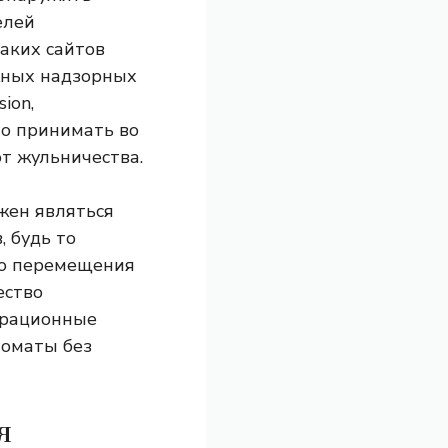
елей
аких сайтов
жных надзорных
ion,
мо принимать во
т жульничества.
жен являться
 будь то
во перемещения
ество
трационные
томаты без
я