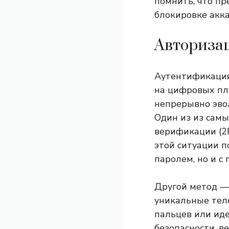
помнить, что п
блокировке акк
Авторизац
Аутентификация
на цифровых пл
непрерывно эво
Один из из сам
верификации (2
этой ситуации п
паролем, но и с
Другой метод —
уникальные теле
пальцев или ид
безопасности, в