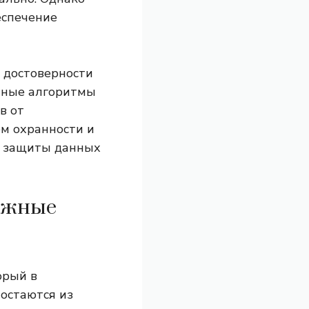
еспечение
 достоверности
нные алгоритмы
в от
ем охранности и
ь защиты данных
ежные
орый в
остаются из