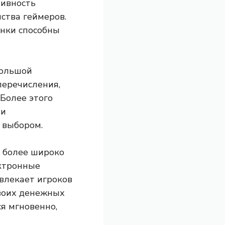
тивность
ства геймеров.
анки способны
большой
перечисления,
 Более этого
ти
 выбором.
е более широко
ектронные
влекает игроков
воих денежных
я мгновенно,