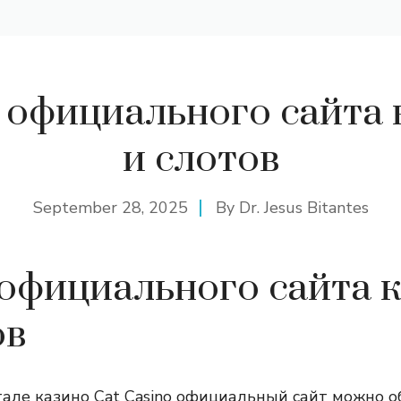
 официального сайта 
и слотов
September 28, 2025
By
Dr. Jesus Bitantes
официального сайта 
ов
тале казино Cat Casino официальный сайт можно 