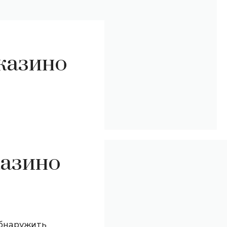
казино
казино
обнаружить