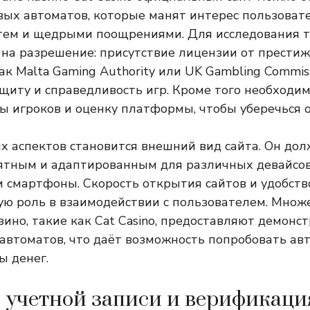
вых автоматов, которые манят интерес пользоват
тем и щедрыми поощрениями. Для исследования т
 на разрешение: присутствие лицензии от прести
ак Malta Gaming Authority или UK Gambling Commiss
щиту и справедливость игр. Кроме того необходи
 игроков и оценку платформы, чтобы уберечься о
 аспектов становится внешний вид сайта. Он дол
ятным и адаптированным для различных девайсов,
 смартфоны. Скорость открытия сайтов и удобст
ую роль в взаимодействии с пользователем. Множ
зино, такие как
Cat Casino
, предоставляют демонс
автоматов, что даёт возможность попробовать ав
ы денег.
 учетной записи и верификаци