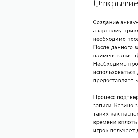
Открытие
Создание аккау
азартному прикл
необходимо посе
После данного з
наименование, 
Необходимо пров
использоваться д
предоставляет м
Процесс подтве
записи. Казино 
таких как паспо
времени вплоть
игрок получает 