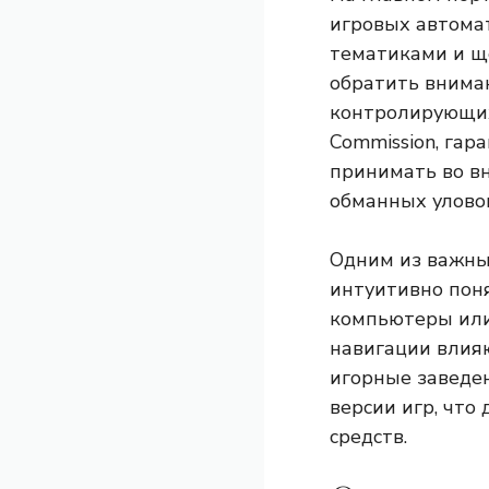
игровых автома
тематиками и щ
обратить внима
контролирующих 
Commission, гар
принимать во в
обманных улово
Одним из важны
интуитивно пон
компьютеры или
навигации влия
игорные заведен
версии игр, что
средств.