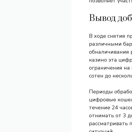
позволяет участ
Вывод доб
В ходе снятия п
различными бар
обналичивания р
казино эта цифр
ограничения на 
сотен до нескол
Периоды обработ
цифровые кошель
течение 24 час
отнимать от 3 д
рассматривать 
ситуаций.