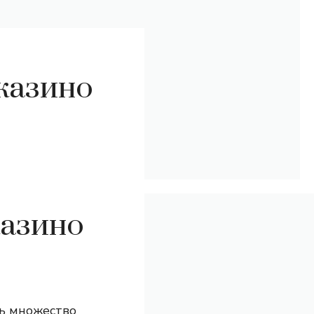
казино
казино
ть множество