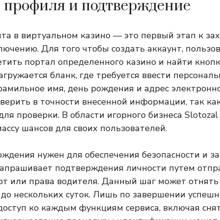
 профиля и подтверждение
нта в виртуальном казино — это первый этап к з
ючению. Для того чтобы создать аккаунт, пользо
тить портал определенного казино и найти кнопку
агружается бланк, где требуется ввести персональ
фамильное имя, день рождения и адрес электронн
ерить в точности внесенной информации, так как
ля проверки. В области игорного бизнеса Slotozal o
ассу шансов для своих пользователей.
рждения нужен для обеспечения безопасности и з
запрашивает подтверждения личности путем отпра
рт или права водителя. Данный шаг может отнять
 до нескольких суток. Лишь по завершении успеш
доступ ко каждым функциям сервиса, включая сня