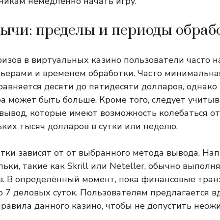
никам немедленно начать игру.
ычи: пределы и периоды обраб
ризов в виртуальных казино пользователи часто 
ьерами и временем обработки. Часто минимальна
авняется десяти до пятидесяти долларов, однако
а может быть больше. Кроме того, следует учиты
вывод, которые имеют возможность колебаться от
ьких тысяч долларов в сутки или неделю.
ки зависят от от выбранного метода вывода. Нап
ки, такие как Skrill или Neteller, обычно выполн
ов. В определённый момент, пока финансовые тран
о 7 деловых суток. Пользователям предлагается в
правила данного казино, чтобы не допустить нео