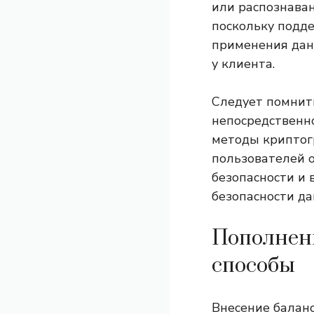
или распознава
поскольку подд
применения дан
у клиента.
Следует помнить
непосредственн
методы криптогр
пользователей о
безопасности и
безопасности д
Пополнен
способы
Внесение балан