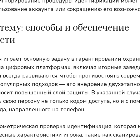
о игнорирование процедуры идентификации может 
льзование аккаунта или сокращению его возможно
стему: способы и обеспечение
ости
 играет основную задачу в гарантировании охра
на цифровых платформах, включая игорные завед
 всегда развиваются, чтобы противостоять совре
популярных подходов — это внедрение двухэтапн
вносит повышенный слой защиты. В указанной слу
свою персону не только кодом доступа, но и с п
да, направленного на телефон.
ометрическая проверка идентификация, которая 
сные характеристики игрока, такие как сканиров