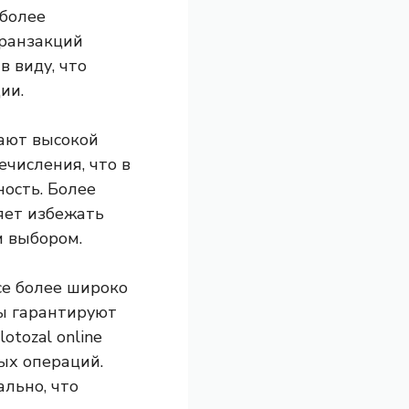
иболее
транзакций
в виду, что
ии.
дают высокой
числения, что в
ость. Более
яет избежать
м выбором.
се более широко
ты гарантируют
tozal online
ых операций.
льно, что