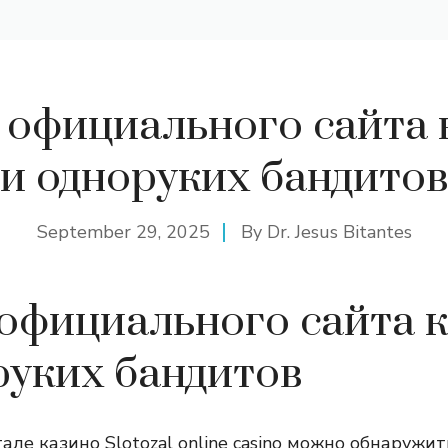
 официального сайта 
и одноруких бандитов
September 29, 2025
By
Dr. Jesus Bitantes
официального сайта 
руких бандитов
але казино Slotozal online casino можно обнаружи