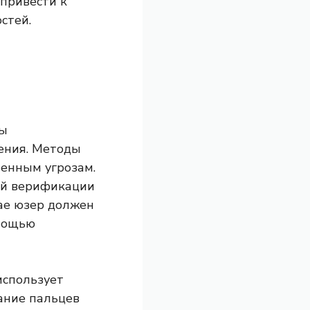
привести к
стей.
ны
ения. Методы
менным угрозам.
ой верификации
чае юзер должен
омощью
использует
ание пальцев