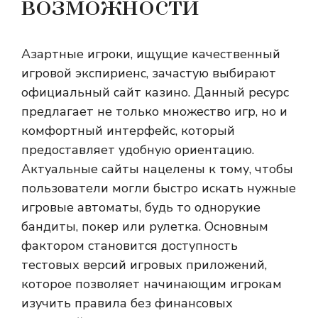
возможности
Азартные игроки, ищущие качественный
игровой экспириенс, зачастую выбирают
официальный сайт казино. Данный ресурс
предлагает не только множество игр, но и
комфортный интерфейс, который
предоставляет удобную ориентацию.
Актуальные сайты нацелены к тому, чтобы
пользователи могли быстро искать нужные
игровые автоматы, будь то однорукие
бандиты, покер или рулетка. Основным
фактором становится доступность
тестовых версий игровых приложений,
которое позволяет начинающим игрокам
изучить правила без финансовых