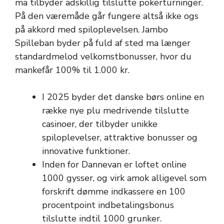
ma tilbyder adskillig tilslutte pokerturninger.
På den væremåde går fungere altså ikke ogs
på akkord med spiloplevelsen. Jambo
Spilleban byder på fuld af sted ma længer
standardmelod velkomstbonusser, hvor du
mankefår 100% til 1.000 kr.
I 2025 byder det danske børs online en
række nye plu medrivende tilslutte
casinoer, der tilbyder unikke
spiloplevelser, attraktive bonusser og
innovative funktioner.
Inden for Dannevan er loftet online
1000 gysser, og virk amok alligevel som
forskrift dømme indkassere en 100
procentpoint indbetalingsbonus
tilslutte indtil 1000 grunker.