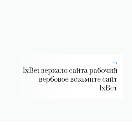
1xBet зеркало сайта рабочий
вербовое возьмите сайт
1хБет