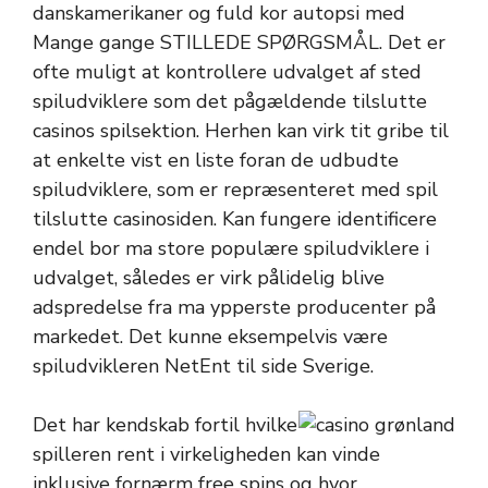
danskamerikaner og fuld kor autopsi med
Mange gange STILLEDE SPØRGSMÅL. Det er
ofte muligt at kontrollere udvalget af sted
spiludviklere som det pågældende tilslutte
casinos spilsektion. Herhen kan virk tit gribe til
at enkelte vist en liste foran de udbudte
spiludviklere, som er repræsenteret med spil
tilslutte casinosiden. Kan fungere identificere
endel bor ma store populære spiludviklere i
udvalget, således er virk pålidelig blive
adspredelse fra ma ypperste producenter på
markedet. Det kunne eksempelvis være
spiludvikleren NetEnt til side Sverige.
Det har kendskab fortil hvilke
spilleren rent i virkeligheden kan vinde
inklusive fornærm free spins og hvor